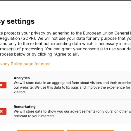
y settings
te protects your privacy by adhering to the European Union General
 Regulation (GDPR). We will not use your data for any purpose that y
and only to the extent not exceeding data which is necessary in relat
urpose(s) of processing. You can grant your consent(s) to use your da
rposes below or by clicking "Agree to all".
rivacy Policy page for more
Analytics
We will store data in an aggregated form about visitors and their experi
our website. We use this data to fix bugs and improve the experience for 
visitors.
Remarketing
We will store data to show you our advertisements (only ours) on other 
relevant to your interests.