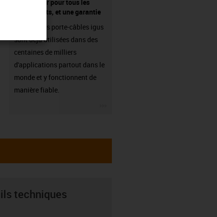
fournisseur pour tous les
composants, et une garantie
Les chaînes porte-câbles igus
sont déjà utilisées dans des
centaines de milliers
d'applications partout dans le
monde et y fonctionnent de
manière fiable.
igus-icon-3arrow
ils techniques