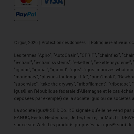
©
igus, 2026
Protection des données
Politique relative aux 
Les termes "Apiro", "AutoChain", "CFRIP", "chainflex", "chaing
"e-chain", "e-chain systems", "e-ketten", "e-kettensysteme", "e
"iglidur", "igubal", "igumid", "igus", "igus improves what mo
"motionary", "plastics for longer life", "print2mold", "Rawbo
"superwise", "take the dryway", "tribofilament", "tribotape",
igus® en République fédérale d'Allemagne et le cas échéan
déposées par exemple) de la société igus ou de sociétés af
La société igus® SE & Co. KG signale qu'elle ne vend pas 
FANUC, Festo, Heidenhain, Jetter, Lenze, LinMot, LTi DRiV
sur ce site Web. Les produits proposés par igus® sont des