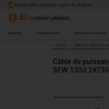
Produits prêts à expédier à partir de 24 heures
Boutique
Configurateurs
Informations produit
igus-icon-arrow-right
igus-icon-arrow-right
Accueil
Câbles pour chaînes porte-c
puissance pour moteurs readycable® selon les
Câble de puissan
SEW 1333 24735, 