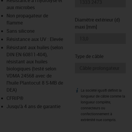
Résistance à l'hydrolyse et
-icon-lupe
-icon-lupe
aux microbes
Non propagateur de
Diamètre extérieur (d)
flamme
maxi [mm]
Sans silicone
Résistance aux UV : Elevée
Résistant aux huiles (selon
DIN EN 60811-404),
Type de câble
résistant aux huiles
biologiques (testé selon
VDMA 24568 avec de
l'huile Plantocut 8 S-MB de
DEA)
La société igus® définit la
igus-icon-info
longueur de câble comme la
CFRIP®
longueur complète,
Jusqu'à 4 ans de garantie
connecteurs ou
confectionnement à
extrémité nue compris.