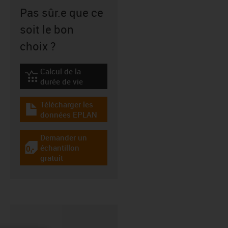
Pas sûr.e que ce
soit le bon
choix ?
Calcul de la
igus-icon-lebensdauerrechner
durée de vie
Télécharger les
igus-icon-download-plan
données EPLAN
Demander un
échantillon
igus-icon-gratismuster
gratuit