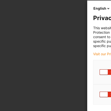
English
Privac
This websi
Protection
consent to 
specific p
specific pu
Visit our P