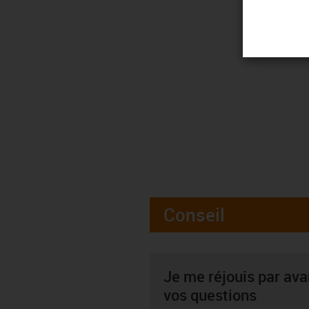
Conseil
Je me réjouis par av
vos questions