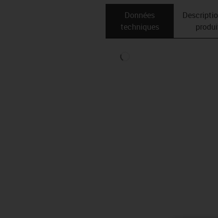
Données
Descripti
techniques
produi