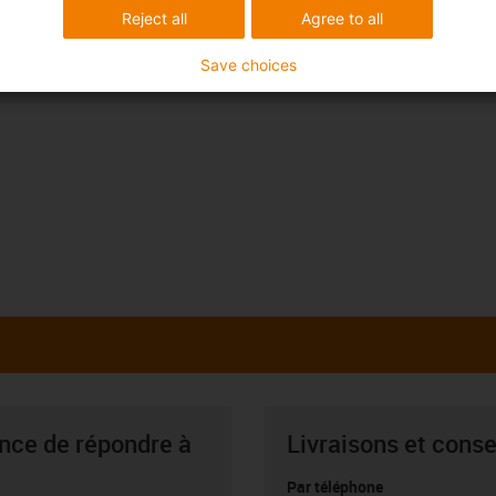
Reject all
Agree to all
Save choices
ance de répondre à
Livraisons et conse
Par téléphone