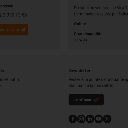
Jönsson
Du lundi au vendredi de 8h à 1
Permanence assurée par l'All
2 3 330 13 66
con-phone
Online
yer un e-mail
Chat disponible
24h/24
ils
Newsletter
rs et outils
Restez à la pointe de l'actualité 
e
abonnant à la newsletter
l
Je m'inscris