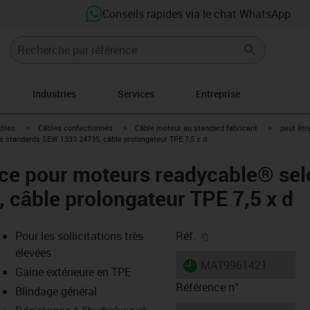
Conseils rapides via le chat WhatsApp
Industries
Services
Entreprise
igus-icon-arrow-right
igus-icon-arrow-right
igus-icon-a
âbles
Câbles confectionnés
Câble moteur au standard fabricant
peut êtr
 standards SEW 1333 24735, câble prolongateur TPE 7,5 x d
ce pour moteurs readycable® sel
câble prolongateur TPE 7,5 x d
igus-icon-copy-clipb
Pour les sollicitations très
Réf.
élevées
igus-icon-lieferzeit
MAT9961421
Gaine extérieure en TPE
Référence n°
Blindage général