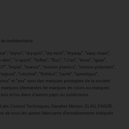
de confidentialité
r", "drylin", "dryspin", "dry-tech", "dryway", "easy chain",
", "e-spool", "fixflex", "flizz", "i.Cee", "ibow", "igear",
eKIT", "kopla", "manus", "motion plastics", "motion polymers",
"reguse", "robolink", "Rohbot", "savfe", "speedigus",
, "xiros" et "yes" sont des marques protégées de la société
ive de marques (demandes de marques en cours ou marques
Unis et/ou dans d'autres pays ou juridictions.
, Lahr, Control Techniques, Danaher Motion, ELAU, FAGOR,
ni de tous les autres fabricants d'entraînements indiqués