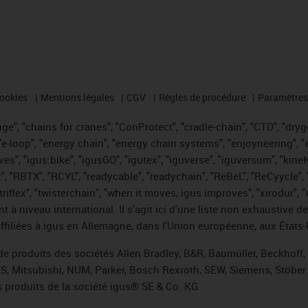
cookies
Mentions légales
CGV
Règles de procédure
Paramètres 
e", "chains for cranes", "ConProtect", "cradle-chain", "CTD", "drygea
-loop", "energy chain", "energy chain systems", "enjoyneering", "e-skin
ves", "igus:bike", "igusGO", "igutex", "iguverse", "iguversum", "kin
t", "RBTX", "RCYL", "readycable", "readychain", "ReBeL", "ReCyycle", 
 "triflex", "twisterchain", "when it moves, igus improves", "xirodur"
t à niveau international. Il s'agit ici d'une liste non exhaust
filiées à igus en Allemagne, dans l'Union européenne, aux États-
de produits des sociétés Allen Bradley, B&R, Baumüller, Beckhoff
ES, Mitsubishi, NUM, Parker, Bosch Rexroth, SEW, Siemens, Stöber 
 produits de la société igus® SE & Co. KG