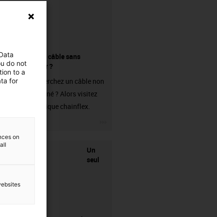
 Data
Acheter un câble sans
ou do not
connecteur ?
ion to a
ta for
Vous recherchez un câble non
confectionné ? Alors visitez
notre boutique chainflex.
igus-icon-3arrow
ences on
all
Un
seul
websites