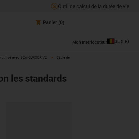
Outil de calcul de la durée de vie
Panier
(0)
BE
(
FR
)
Mon interlocuteur
rrow-right
igus-icon-arrow-right
e utilisé avec SEW-EURODRIVE
Câble de
on les standards
oard