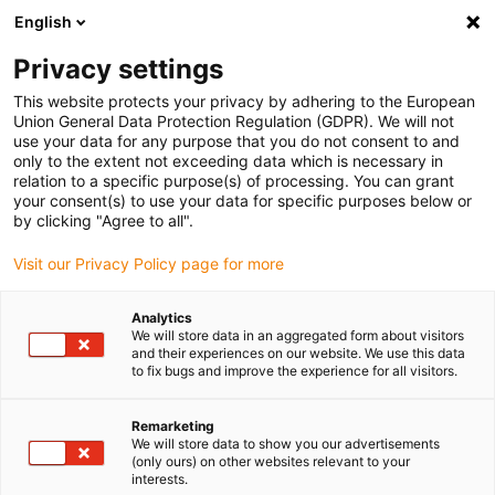
English
(0)
Privacy settings
igus-icon-arrow-right
igus-icon-arrow-right
igus-icon-arrow-right
Accueil
Câbles pour chaînes porte-câbles
Câbles confectionnés
This website protects your privacy by adhering to the European
igus-icon-arrow-right
igus-icon-arrow-right
igus-ic
Câble moteur au standard fabricant
peut être utilisé avec NUM
Union General Data Protection Regulation (GDPR). We will not
Câble de puissance readycable® selon les standards NUM AGOFRU019LMxxx
use your data for any purpose that you do not consent to and
(ext.), câble prolongateur TPE 7,5 x d, sans produits halogènes
only to the extent not exceeding data which is necessary in
relation to a specific purpose(s) of processing. You can grant
Câble de puissance
your consent(s) to use your data for specific purposes below or
by clicking "Agree to all".
readycable® selon les
Visit our Privacy Policy page for more
standards NUM
AGOFRU019LMxxx (ext.),
Analytics
We will store data in an aggregated form about visitors
câble prolongateur TPE 7,5 x d,
and their experiences on our website. We use this data
to fix bugs and improve the experience for all visitors.
sans produits halogènes
Remarketing
We will store data to show you our advertisements
(only ours) on other websites relevant to your
interests.