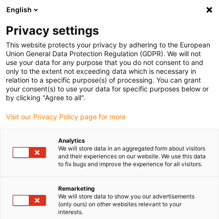
English
(0)
Privacy settings
igus-icon-arrow-right
igus-icon-arrow-right
igus-icon-arrow-right
Accueil
Câbles pour chaînes porte-câbles
Câbles confectionnés
This website protects your privacy by adhering to the European
igus-icon-arrow-right
igus-icon-arrow-right
Câble moteur au standard fabricant
peut être utilisé avec FANUC
Union General Data Protection Regulation (GDPR). We will not
igus-icon-arrow-right
Câble de puissance readycable® selon les standards Fanuc LX660-8077-
use your data for any purpose that you do not consent to and
T270, câble de base TPE 7,5 x d
only to the extent not exceeding data which is necessary in
relation to a specific purpose(s) of processing. You can grant
Câble de puissance
your consent(s) to use your data for specific purposes below or
by clicking "Agree to all".
readycable® selon les
Visit our Privacy Policy page for more
standards Fanuc LX660-8077-
T270, câble de base TPE 7,5 x
Analytics
We will store data in an aggregated form about visitors
d
and their experiences on our website. We use this data
to fix bugs and improve the experience for all visitors.
Remarketing
We will store data to show you our advertisements
(only ours) on other websites relevant to your
interests.