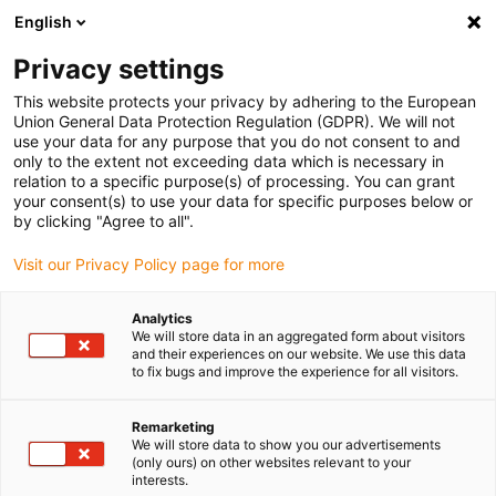
English
(0)
Privacy settings
igus-icon-arrow-right
igus-icon-arrow-right
igus-icon-arrow-right
Accueil
Câbles pour chaînes porte-câbles
Câbles confectionnés
This website protects your privacy by adhering to the European
igus-icon-arrow-right
igus-icon-arrow-right
Câble moteur au standard fabricant
peut être utilisé avec Danaher
Union General Data Protection Regulation (GDPR). We will not
igus-icon-arrow-right
Motion
Câble de puissance readycable® pour moteurs selon les standards
use your data for any purpose that you do not consent to and
Kollmorgen / Danaher Motion 200621 (20 m), câble de base, TPE 7,5 x d, sans
only to the extent not exceeding data which is necessary in
produits halogènes
relation to a specific purpose(s) of processing. You can grant
your consent(s) to use your data for specific purposes below or
Câble de puissance
by clicking "Agree to all".
readycable® pour moteurs
Visit our Privacy Policy page for more
selon les standards
Analytics
Kollmorgen / Danaher Motion
We will store data in an aggregated form about visitors
and their experiences on our website. We use this data
200621 (20 m), câble de base,
to fix bugs and improve the experience for all visitors.
TPE 7,5 x d, sans produits
Remarketing
halogènes
We will store data to show you our advertisements
(only ours) on other websites relevant to your
interests.