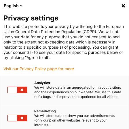
English
(0)
Privacy settings
igus-icon-arrow-right
igus-icon-arrow-right
igus-icon-arrow-right
Accueil
Câbles pour chaînes porte-câbles
Câbles confectionnés
This website protects your privacy by adhering to the European
igus-icon-arrow-right
igus-icon-arrow-right
Câble moteur au standard fabricant
peut être utilisé avec Danaher
Union General Data Protection Regulation (GDPR). We will not
igus-icon-arrow-right
Motion
Câble de puissance readycable® pour moteurs selon les standards
use your data for any purpose that you do not consent to and
Kollmorgen / Danaher Motion 102575 (5 m), câble de base, TPE 7,5 x d, sans
only to the extent not exceeding data which is necessary in
produits halogènes
relation to a specific purpose(s) of processing. You can grant
your consent(s) to use your data for specific purposes below or
Câble de puissance
by clicking "Agree to all".
readycable® pour moteurs
Visit our Privacy Policy page for more
selon les standards
Analytics
Kollmorgen / Danaher Motion
We will store data in an aggregated form about visitors
and their experiences on our website. We use this data
102575 (5 m), câble de base,
to fix bugs and improve the experience for all visitors.
TPE 7,5 x d, sans produits
Remarketing
halogènes
We will store data to show you our advertisements
(only ours) on other websites relevant to your
interests.