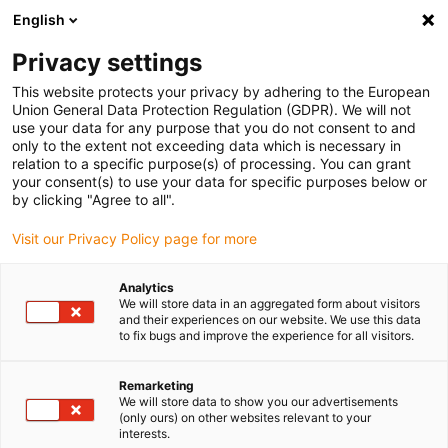
English
(0)
Privacy settings
igus-icon-arrow-right
igus-icon-arrow-right
igus-icon-arrow-right
Accueil
Câbles pour chaînes porte-câbles
Câbles confectionnés
This website protects your privacy by adhering to the European
igus-icon-arrow-right
igus-icon-arrow-right
Câble moteur au standard fabricant
peut être utilisé avec Control
Union General Data Protection Regulation (GDPR). We will not
igus-icon-arrow-right
Techniques
Câble de puissance pour moteurs readycable® selon les
use your data for any purpose that you do not consent to and
standards Control Techniques PS B C A B XXX, câble de base TPE 7,5 x d, sans
only to the extent not exceeding data which is necessary in
produits halogènes
relation to a specific purpose(s) of processing. You can grant
your consent(s) to use your data for specific purposes below or
Câble de puissance pour
by clicking "Agree to all".
moteurs readycable® selon les
Visit our Privacy Policy page for more
standards Control Techniques
Analytics
PS B C A B XXX, câble de base
We will store data in an aggregated form about visitors
and their experiences on our website. We use this data
TPE 7,5 x d, sans produits
to fix bugs and improve the experience for all visitors.
halogènes
Remarketing
We will store data to show you our advertisements
(only ours) on other websites relevant to your
interests.