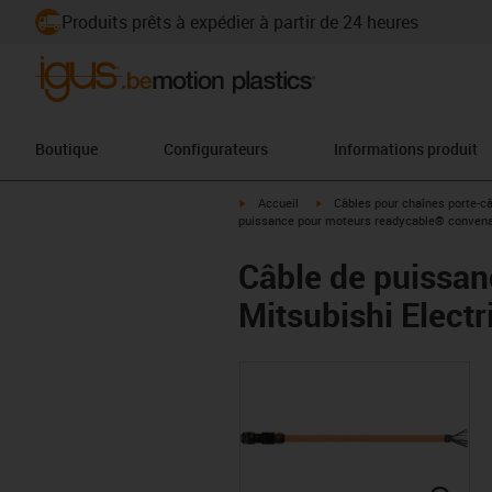
Produits prêts à expédier à partir de 24 heures
Boutique
Configurateurs
Informations produit
igus-icon-arrow-right
igus-icon-arrow-right
Accueil
Câbles pour chaînes porte-c
puissance pour moteurs readycable® convenant
Câble de puissa
Mitsubishi Elect