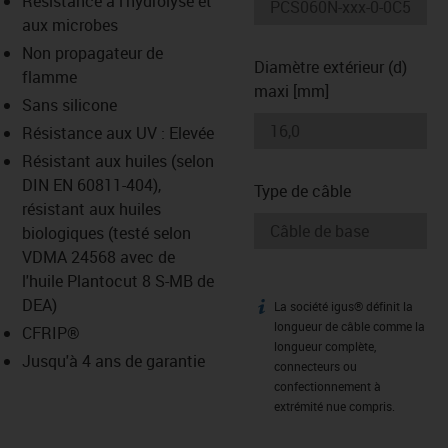
Résistance à l'hydrolyse et
-icon-lupe
-icon-lupe
aux microbes
Non propagateur de
Diamètre extérieur (d)
flamme
maxi [mm]
Sans silicone
Résistance aux UV : Elevée
Résistant aux huiles (selon
DIN EN 60811-404),
Type de câble
résistant aux huiles
biologiques (testé selon
VDMA 24568 avec de
l'huile Plantocut 8 S-MB de
DEA)
La société igus® définit la
igus-icon-info
longueur de câble comme la
CFRIP®
longueur complète,
Jusqu'à 4 ans de garantie
connecteurs ou
confectionnement à
extrémité nue compris.