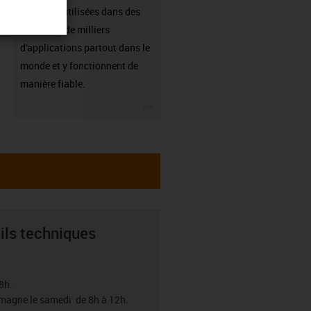
sont déjà utilisées dans des
centaines de milliers
d'applications partout dans le
monde et y fonctionnent de
manière fiable.
igus-icon-3arrow
ils techniques
8h.
emagne le samedi de 8h à 12h.