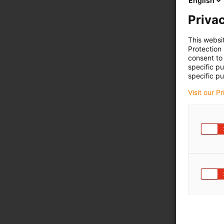
English
Privac
This websi
Protection
consent to 
specific p
specific pu
Visit our P