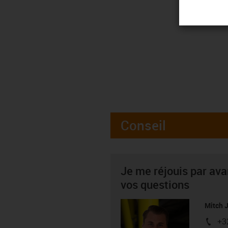
Conseil
Je me réjouis par av
vos questions
Mitch 
+3
igus-i