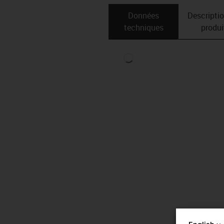
Données
Descripti
techniques
produi