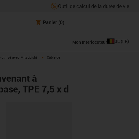
Outil de calcul de la durée de vie
Panier
(0)
BE
(
FR
)
Mon interlocuteur
rrow-right
igus-icon-arrow-right
e utilisé avec Mitsubishi
Câble de
nvenant à
base, TPE 7,5 x d
oard