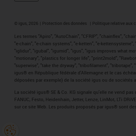
©
igus, 2026
Protection des données
Politique relative aux 
Les termes "Apiro", "AutoChain", "CFRIP", "chainflex", "chaing
"e-chain", "e-chain systems", "e-ketten", "e-kettensysteme", "e
"iglidur", "igubal", "igumid", "igus", "igus improves what mo
"motionary", "plastics for longer life", "print2mold", "Rawbo
"superwise", "take the dryway", "tribofilament", "tribotape",
igus® en République fédérale d'Allemagne et le cas échéan
déposées par exemple) de la société igus ou de sociétés af
La société igus® SE & Co. KG signale qu'elle ne vend pas 
FANUC, Festo, Heidenhain, Jetter, Lenze, LinMot, LTi DRiV
sur ce site Web. Les produits proposés par igus® sont des