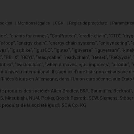
cookies
Mentions légales
CGV
Règles de procédure
Paramètres 
e", "chains for cranes", "ConProtect", "cradle-chain", "CTD", "drygea
-loop", "energy chain", "energy chain systems", "enjoyneering", "e-skin
ves", "igus:bike", "igusGO", "igutex", "iguverse", "iguversum", "kin
t", "RBTX", "RCYL", "readycable", "readychain", "ReBeL", "ReCyycle", 
 "triflex", "twisterchain", "when it moves, igus improves", "xirodur"
t à niveau international. Il s'agit ici d'une liste non exhaust
filiées à igus en Allemagne, dans l'Union européenne, aux États-
de produits des sociétés Allen Bradley, B&R, Baumüller, Beckhoff
ES, Mitsubishi, NUM, Parker, Bosch Rexroth, SEW, Siemens, Stöber 
 produits de la société igus® SE & Co. KG