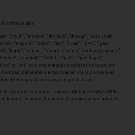
de confidentialité
r", "drylin", "dryspin", "dry-tech", "dryway", "easy chain",
", "e-spool", "fixflex", "flizz", "i.Cee", "ibow", "igear",
eKIT", "kopla", "manus", "motion plastics", "motion polymers",
"reguse", "robolink", "Rohbot", "savfe", "speedigus",
, "xiros" et "yes" sont des marques protégées de la société
ive de marques (demandes de marques en cours ou marques
Unis et/ou dans d'autres pays ou juridictions.
, Lahr, Control Techniques, Danaher Motion, ELAU, FAGOR,
ni de tous les autres fabricants d'entraînements indiqués