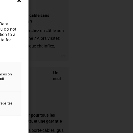
Acheter un câble sans
connecteur ?
 Data
ou do not
Vous recherchez un câble non
ion to a
confectionné ? Alors visitez
ta for
notre boutique chainflex.
igus-icon-3arrow
Un
ences on
seul
all
websites
fournisseur pour tous les
composants, et une garantie
Les chaînes porte-câbles igus