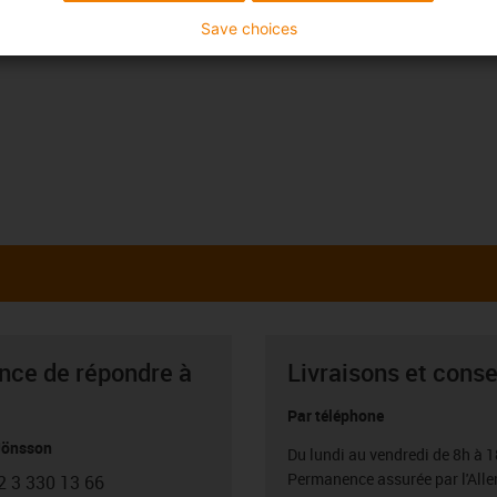
Save choices
ance de répondre à
Livraisons et conse
Par téléphone
Jönsson
Du lundi au vendredi de 8h à 1
Permanence assurée par l'All
2 3 330 13 66
con-phone