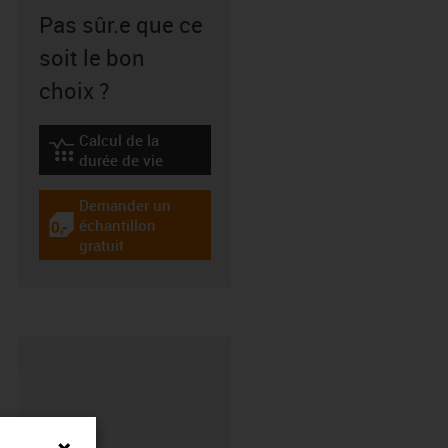
Pas sûr.e que ce
soit le bon
choix ?
Calcul de la
igus-icon-lebensdauerrechner
durée de vie
Demander un
échantillon
igus-icon-gratismuster
gratuit