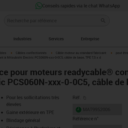
Conseils rapides via le chat WhatsApp
Industries
Services
Entreprise
igus-icon-arrow-right
igus-icon-arrow-right
igus-icon-a
âbles
Câbles confectionnés
Câble moteur au standard fabricant
peut êtr
 à Mitsubishi Electric PCS060N-xxx-0-0C5, câble de base, TPE 7,5 x d
nce pour moteurs readycable® co
ric PCS060N-xxx-0-0C5, câble de 
igus-icon-copy-clipb
Pour les sollicitations très
Réf.
élevées
igus-icon-lieferzeit
MAT9952006
Gaine extérieure en TPE
Référence n°
Blindage général