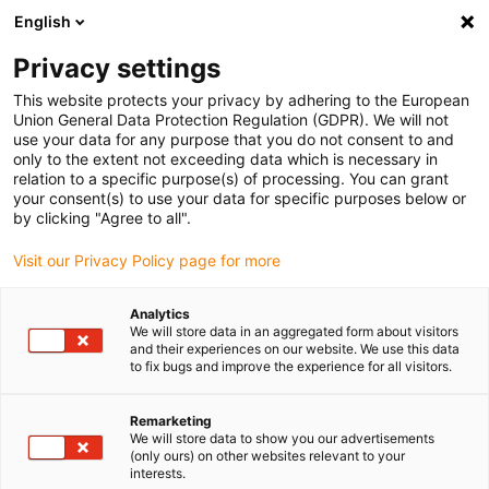
English
(0)
Privacy settings
igus-icon-arrow-right
igus-icon-arrow-right
igus-icon-arrow-right
Accueil
Câbles pour chaînes porte-câbles
Câbles confectionnés
This website protects your privacy by adhering to the European
igus-icon-arrow-right
igus-icon-arrow-right
Câble moteur au standard fabricant
peut être utilisé avec FAGOR
Union General Data Protection Regulation (GDPR). We will not
igus-icon-arrow-right
Câble de mesure readycable® selon les standards Fagor iXC-C2-D, câble
use your data for any purpose that you do not consent to and
prolongateur PUR 10 x d
only to the extent not exceeding data which is necessary in
relation to a specific purpose(s) of processing. You can grant
Câble de mesure readycable®
your consent(s) to use your data for specific purposes below or
by clicking "Agree to all".
selon les standards Fagor iXC-
Visit our Privacy Policy page for more
C2-D, câble prolongateur PUR
10 x d
Analytics
We will store data in an aggregated form about visitors
and their experiences on our website. We use this data
to fix bugs and improve the experience for all visitors.
Remarketing
We will store data to show you our advertisements
(only ours) on other websites relevant to your
interests.