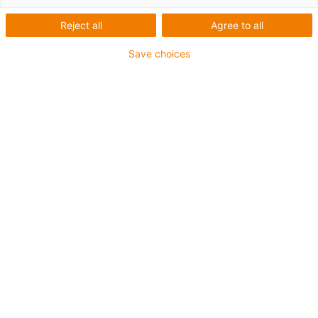
Reject all
Agree to all
Save choices
igus-icon-lup
Pour sollicitations moyennes
Gaine extérieure en PUR
Résistance aux huiles (selon DIN EN 50363-10-2)
Sans produits halogènes
Sans silicone
Non propagateur de flamme
Offshore
Résistance aux réfrigérants
Résistance à l'hydrolyse et aux microbes
Blindage général
Résistant aux entailles
Sans PVC