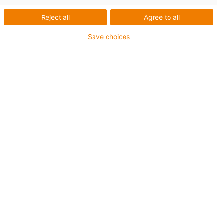
Reject all
Agree to all
Save choices
igus-icon-lup
Pour les sollicitations très élevées
Gaine extérieure en TPE
Résistant aux huiles (selon DIN EN 60811-404),
résistant aux huiles biologiques (testé selon VDMA
24568 avec de l'huile Plantocut 8 S-MB de DEA)
Sans produits halogènes
Sans silicone
Résistance à l'hydrolyse et aux microbes
Sans PVC
CFRIP®
Jusqu'à 4 ans de garantie