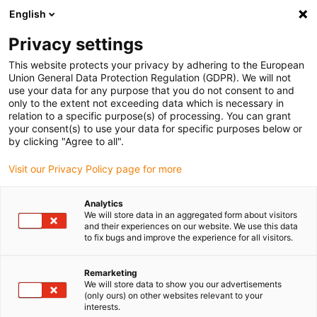
English
(0)
Privacy settings
igus-icon-arrow-right
igus-icon-arrow-right
igus-icon-arrow-right
Accueil
Câbles pour chaînes porte-câbles
Câbles confectionnés
This website protects your privacy by adhering to the European
igus-icon-arrow-right
igus-icon-arrow-right
Câble moteur au standard fabricant
peut être utilisé avec Harmonic
Union General Data Protection Regulation (GDPR). We will not
igus-icon-arrow-right
Drive
Câble de mesure readycable® selon les standards Harmonic Drive,
use your data for any purpose that you do not consent to and
AFC2-H-12M23-B-xxx-00, câble de base TPE 6,8 x d
only to the extent not exceeding data which is necessary in
relation to a specific purpose(s) of processing. You can grant
Câble de mesure readycable®
your consent(s) to use your data for specific purposes below or
by clicking "Agree to all".
selon les standards Harmonic
Visit our Privacy Policy page for more
Drive, AFC2-H-12M23-B-xxx-
00, câble de base TPE 6,8 x d
Analytics
We will store data in an aggregated form about visitors
and their experiences on our website. We use this data
to fix bugs and improve the experience for all visitors.
Remarketing
We will store data to show you our advertisements
(only ours) on other websites relevant to your
interests.