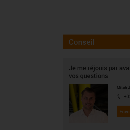
Conseil
Je me réjouis par av
vos questions
Mitch 
+3
igus-i
Envo