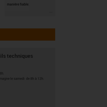
manière fiable.
igus-icon-3arrow
ils techniques
8h.
emagne le samedi de 8h à 12h.