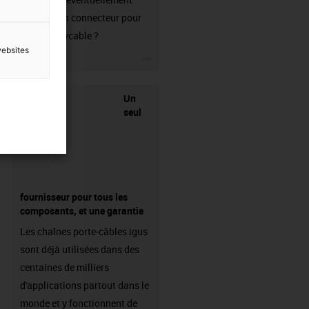
besoin d'un connecteur pour
votre readycable ?
websites
igus-icon-3arrow
Un
seul
fournisseur pour tous les
composants, et une garantie
Les chaînes porte-câbles igus
sont déjà utilisées dans des
centaines de milliers
d'applications partout dans le
monde et y fonctionnent de