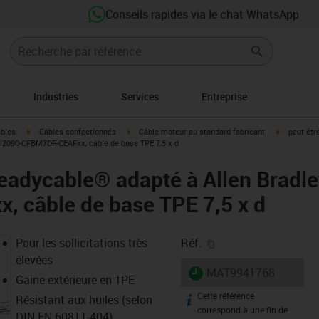
Conseils rapides via le chat WhatsApp
Industries
Services
Entreprise
igus-icon-arrow-right
igus-icon-arrow-right
igus-icon-a
âbles
Câbles confectionnés
Câble moteur au standard fabricant
peut êtr
 i2090-CFBM7DF-CEAFxx, câble de base TPE 7,5 x d
eadycable® adapté à Allen Bradle
 câble de base TPE 7,5 x d
igus-icon-copy-clipb
Pour les sollicitations très
Réf.
élevées
igus-icon-lieferzeit
MAT9941768
Gaine extérieure en TPE
Cette référence
igus-icon-info
Résistant aux huiles (selon
correspond à une fin de
DIN EN 60811-404),