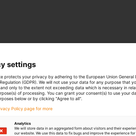
y settings
te protects your privacy by adhering to the European Union General
 Regulation (GDPR). We will not use your data for any purpose that y
and only to the extent not exceeding data which is necessary in relat
urpose(s) of processing. You can grant your consent(s) to use your da
rposes below or by clicking "Agree to all".
rivacy Policy page for more
Analytics
We will store data in an aggregated form about visitors and their experi
our website. We use this data to fix bugs and improve the experience for 