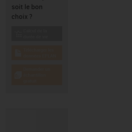
soit le bon
choix ?
Calcul de la
igus-icon-lebensdauerrechner
durée de vie
Télécharger les
igus-icon-download-plan
données EPLAN
Demander un
échantillon
igus-icon-gratismuster
gratuit