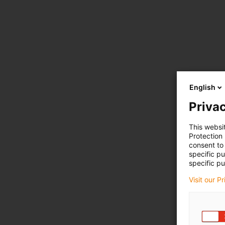
English
Privac
This websi
Protection
consent to 
specific p
specific pu
Visit our P