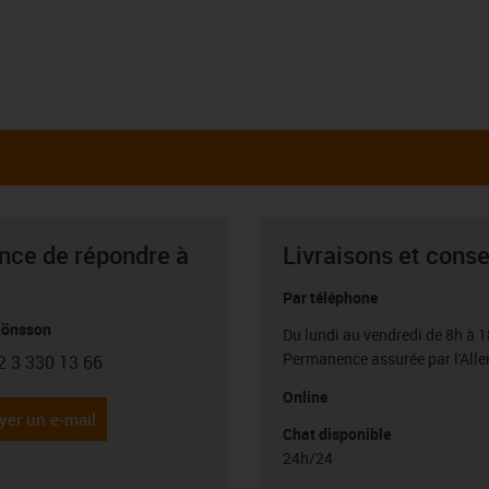
ance de répondre à
Livraisons et conse
Par téléphone
Jönsson
Du lundi au vendredi de 8h à 1
Permanence assurée par l'All
2 3 330 13 66
con-phone
Online
yer un e-mail
Chat disponible
24h/24