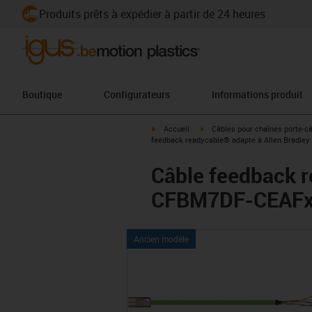
Produits prêts à expédier à partir de 24 heures
Boutique
Configurateurs
Informations produit
igus-icon-arrow-right
igus-icon-arrow-right
Accueil
Câbles pour chaînes porte-c
feedback readycable® adapté à Allen Bradley
Câble feedback r
CFBM7DF-CEAFxx,
Ancien modèle