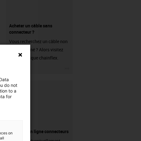
Acheter un câble sans
connecteur ?
Vous recherchez un câble non
confectionné ? Alors visitez
notre boutique chainflex.
igus-icon-3arrow
 Data
ou do not
ion to a
ta for
Boutique en ligne connecteurs
ences on
all
Avez-vous éventuellement