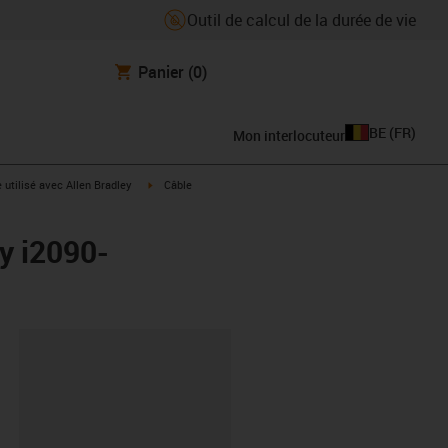
Outil de calcul de la durée de vie
Panier
(0)
BE
(
FR
)
Mon interlocuteur
rrow-right
igus-icon-arrow-right
e utilisé avec Allen Bradley
Câble
y i2090-
oard