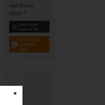
soit le bon
choix ?
Calcul de la
igus-icon-lebensdauerrechner
durée de vie
Demander un
échantillon
igus-icon-gratismuster
gratuit