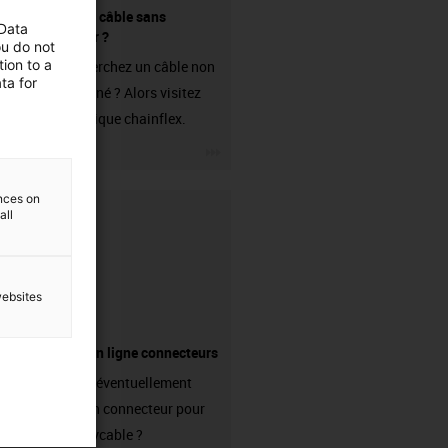
Acheter un câble sans
 Data
connecteur ?
ou do not
ion to a
Vous recherchez un câble non
ta for
confectionné ? Alors visitez
notre boutique chainflex.
igus-icon-3arrow
ences on
all
websites
Boutique en ligne connecteurs
Avez-vous éventuellement
besoin d'un connecteur pour
votre readycable ?