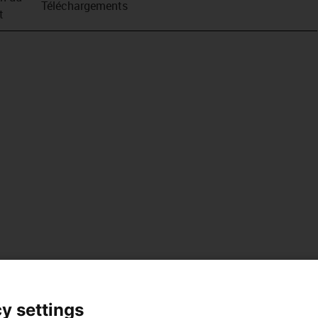
Téléchargements
t
y settings