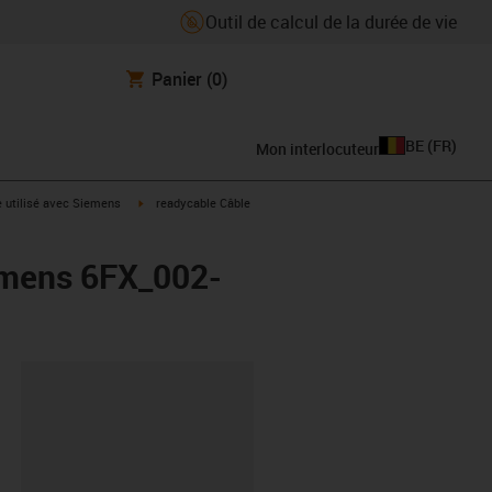
Outil de calcul de la durée de vie
Panier
(0)
BE
(
FR
)
Mon interlocuteur
rrow-right
igus-icon-arrow-right
e utilisé avec Siemens
readycable Câble
emens 6FX_002-
oard