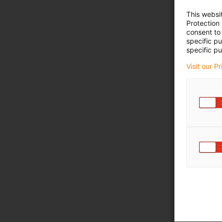
This websi
Protection
consent to 
specific p
specific pu
Visit our P