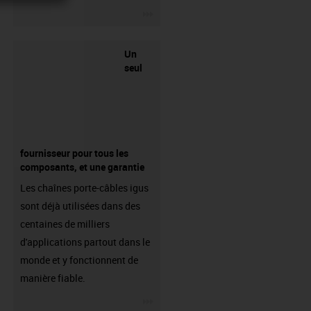
igus-icon-3arrow
Un
seul
fournisseur pour tous les
composants, et une garantie
Les chaînes porte-câbles igus
sont déjà utilisées dans des
centaines de milliers
d'applications partout dans le
monde et y fonctionnent de
manière fiable.
igus-icon-3arrow