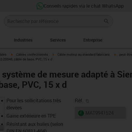
Conseils rapides via le chat WhatsApp
Industries
Services
Entreprise
igus-icon-arrow-right
igus-icon-arrow-right
igus-icon-a
âbles
Câbles confectionnés
Câble moteur au standard fabricant
peut êtr
2DD48, câble de base, PVC, 15 x d
e système de mesure adapté à Si
base, PVC, 15 x d
igus-icon-copy-clipb
Pour les sollicitations très
Réf.
élevées
igus-icon-lieferzeit
MAT9941524
Gaine extérieure en TPE
Résistant aux huiles (selon
DIN EN 60811-404),