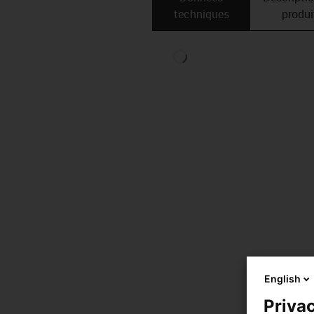
techniques
produi
English
Privac