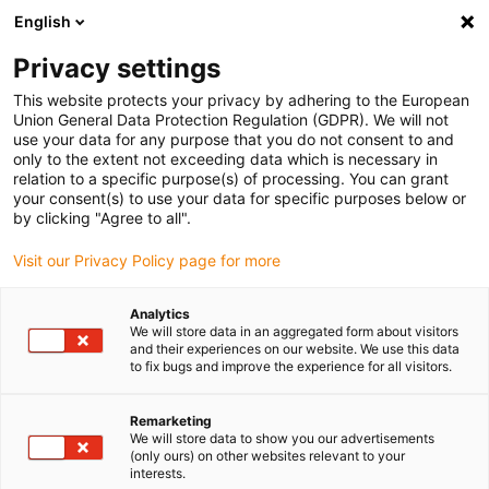
English
(0)
Privacy settings
igus-icon-arrow-right
igus-icon-arrow-right
igus-icon-arrow-right
Accueil
Câbles pour chaînes porte-câbles
Câbles confectionnés
This website protects your privacy by adhering to the European
igus-icon-arrow-right
igus-icon-arrow-right
Câble moteur au standard fabricant
peut être utilisé avec Bosch
Union General Data Protection Regulation (GDPR). We will not
igus-icon-arrow-right
Rexroth
Câble de mesure readycable® selon les standards Bosch Rexroth
use your data for any purpose that you do not consent to and
RKG0065, câble de base TPE 6,8 x d
only to the extent not exceeding data which is necessary in
relation to a specific purpose(s) of processing. You can grant
Câble de mesure readycable®
your consent(s) to use your data for specific purposes below or
by clicking "Agree to all".
selon les standards Bosch
Visit our Privacy Policy page for more
Rexroth RKG0065, câble de
base TPE 6,8 x d
Analytics
We will store data in an aggregated form about visitors
and their experiences on our website. We use this data
to fix bugs and improve the experience for all visitors.
Remarketing
We will store data to show you our advertisements
(only ours) on other websites relevant to your
interests.