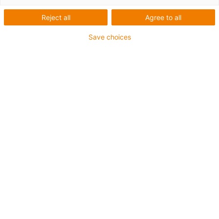
Reject all
Agree to all
Save choices
igus-icon-lup
Pour les sollicitations très élevées
Gaine extérieure en TPE
Résistant aux huiles (selon DIN EN 60811-404),
résistant aux huiles biologiques (testé selon VDMA
24568 avec de l'huile Plantocut 8 S-MB de DEA)
Sans produits halogènes
Sans silicone
Résistance à l'hydrolyse et aux microbes
Sans PVC
CFRIP®
Jusqu'à 4 ans de garantie