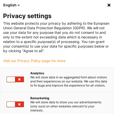
English
(0)
Privacy settings
igus-icon-arrow-right
igus-icon-arrow-right
igus-icon-arrow-right
Accueil
Câbles pour chaînes porte-câbles
Câbles confectionnés
This website protects your privacy by adhering to the European
igus-icon-arrow-right
igus-icon-arrow-right
Câble moteur au standard fabricant
peut être utilisé avec Heidenhain
Union General Data Protection Regulation (GDPR). We will not
igus-icon-arrow-right
Câble adaptateur readycable® selon les standards Heidenhain 360 472-xx,
use your data for any purpose that you do not consent to and
câble prolongateur PUR 10 x d
only to the extent not exceeding data which is necessary in
relation to a specific purpose(s) of processing. You can grant
Câble adaptateur readycable®
your consent(s) to use your data for specific purposes below or
by clicking "Agree to all".
selon les standards
Visit our Privacy Policy page for more
Heidenhain 360 472-xx, câble
prolongateur PUR 10 x d
Analytics
We will store data in an aggregated form about visitors
and their experiences on our website. We use this data
to fix bugs and improve the experience for all visitors.
Remarketing
We will store data to show you our advertisements
(only ours) on other websites relevant to your
interests.