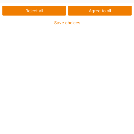
Reject all
Agree to all
Save choices
igus-icon-lup
Pour sollicitations moyennes
Gaine extérieure en PUR
Résistance aux huiles (selon DIN EN 50363-10-2)
Sans produits halogènes
Sans silicone
Non propagateur de flamme
Offshore
Résistance aux réfrigérants
Résistance à l'hydrolyse et aux microbes
Blindage général