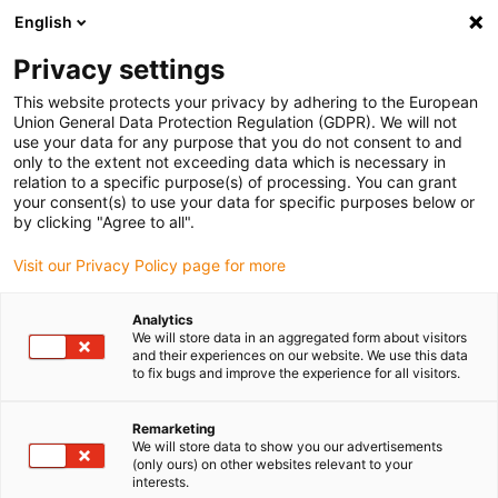
English
(0)
Privacy settings
igus-icon-arrow-right
igus-icon-arrow-right
igus-icon-arrow-right
Accueil
Câbles pour chaînes porte-câbles
Câbles confectionnés
This website protects your privacy by adhering to the European
igus-icon-arrow-right
igus-icon-arrow-right
Câble moteur au standard fabricant
peut être utilisé avec Baumüller
Union General Data Protection Regulation (GDPR). We will not
igus-icon-arrow-right
Câble résolveur readycable® adapté à Baumüller 448944, câble prolongateur
use your data for any purpose that you do not consent to and
SRS/SRM50 & SKS/SKM36, PUR 10 x d, Speedtec
only to the extent not exceeding data which is necessary in
relation to a specific purpose(s) of processing. You can grant
Câble résolveur readycable®
your consent(s) to use your data for specific purposes below or
by clicking "Agree to all".
adapté à Baumüller 448944,
Visit our Privacy Policy page for more
câble prolongateur
SRS/SRM50 & SKS/SKM36,
Analytics
We will store data in an aggregated form about visitors
PUR 10 x d, Speedtec
and their experiences on our website. We use this data
to fix bugs and improve the experience for all visitors.
Remarketing
We will store data to show you our advertisements
(only ours) on other websites relevant to your
interests.