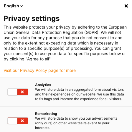
English
(0)
Privacy settings
igus-icon-arrow-right
igus-icon-arrow-right
igus-icon-arrow-right
Accueil
Câbles pour chaînes porte-câbles
Câbles confectionnés
This website protects your privacy by adhering to the European
igus-icon-arrow-right
igus-icon-arrow-right
Câble moteur au standard fabricant
peut être utilisé avec SEW-
Union General Data Protection Regulation (GDPR). We will not
igus-icon-arrow-right
EURODRIVE
readycable® Câble hybride, adapté à SEW, i2812 3743, câble de
use your data for any purpose that you do not consent to and
base, PUR 170 x d
only to the extent not exceeding data which is necessary in
relation to a specific purpose(s) of processing. You can grant
readycable® Câble hybride,
your consent(s) to use your data for specific purposes below or
by clicking "Agree to all".
adapté à SEW, i2812 3743,
Visit our Privacy Policy page for more
câble de base, PUR 170 x d
Analytics
We will store data in an aggregated form about visitors
and their experiences on our website. We use this data
to fix bugs and improve the experience for all visitors.
Remarketing
We will store data to show you our advertisements
(only ours) on other websites relevant to your
interests.