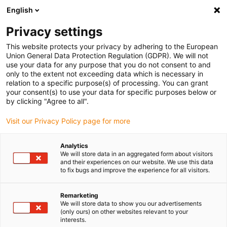
English
(0)
Privacy settings
igus-icon-arrow-right
igus-icon-arrow-right
igus-icon-arrow-right
Accueil
Câbles pour chaînes porte-câbles
Câbles confectionnés
This website protects your privacy by adhering to the European
igus-icon-arrow-right
igus-icon-arrow-right
Câble moteur au standard fabricant
peut être utilisé avec Baumüller
Union General Data Protection Regulation (GDPR). We will not
igus-icon-arrow-right
Câble servoconducteur readycable® adapté à Baumüller 448060, câble de
use your data for any purpose that you do not consent to and
base 21 A, PUR 10 x d, Speedtec
only to the extent not exceeding data which is necessary in
relation to a specific purpose(s) of processing. You can grant
Câble servoconducteur
your consent(s) to use your data for specific purposes below or
by clicking "Agree to all".
readycable® adapté à
Visit our Privacy Policy page for more
Baumüller 448060, câble de
base 21 A, PUR 10 x d,
Analytics
We will store data in an aggregated form about visitors
Speedtec
and their experiences on our website. We use this data
to fix bugs and improve the experience for all visitors.
Remarketing
We will store data to show you our advertisements
(only ours) on other websites relevant to your
interests.