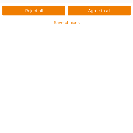
Reject all
Agree to all
Save choices
igus-icon-lup
Pour sollicitations moyennes
Gaine extérieure en PUR
Avec blindage
Résistance aux huiles et aux liquides de
refroidissement
Résistant aux entailles
Non propagateur de flamme
Résistance à l'hydrolyse et aux microbes
Sans PVC et sans produits halogènes
Jusqu'à 4 ans de garantie