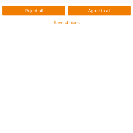
Reject all
Agree to all
Save choices
igus-icon-lup
Pour les sollicitations très élevées
Gaine extérieure en PUR
Avec blindage
Résistance aux huiles et aux liquides de
refroidissement
Résistant aux entailles
Non propagateur de flamme
Résistance à l'hydrolyse et aux microbes
Jusqu'à 4 ans de garantie
igus-icon-copy-clipboard
Réf.