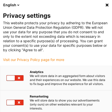
English
(0)
Privacy settings
igus-icon-arrow-right
igus-icon-arrow-right
igus-icon-arrow-right
Accueil
Câbles pour chaînes porte-câbles
Câbles confectionnés
This website protects your privacy by adhering to the European
igus-icon-arrow-right
igus-icon-arrow-right
Câble moteur au standard fabricant
peut être utilisé avec LinMot
Union General Data Protection Regulation (GDPR). We will not
igus-icon-arrow-right
Câble de puissance readycable® pour moteurs selon les standards LinMoT
use your data for any purpose that you do not consent to and
P10-70x... -D01D02-MS, câble de base, PUR 7,5 x d
only to the extent not exceeding data which is necessary in
relation to a specific purpose(s) of processing. You can grant
Câble de puissance
your consent(s) to use your data for specific purposes below or
by clicking "Agree to all".
readycable® pour moteurs
Visit our Privacy Policy page for more
selon les standards LinMoT
P10-70x... -D01D02-MS, câble
Analytics
We will store data in an aggregated form about visitors
de base, PUR 7,5 x d
and their experiences on our website. We use this data
to fix bugs and improve the experience for all visitors.
Remarketing
We will store data to show you our advertisements
(only ours) on other websites relevant to your
interests.