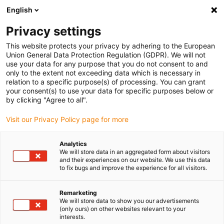
English
(0)
Privacy settings
igus-icon-arrow-right
igus-icon-arrow-right
igus-icon-arrow-right
Accueil
Câbles pour chaînes porte-câbles
Câbles confectionnés
This website protects your privacy by adhering to the European
igus-icon-arrow-right
igus-icon-arrow-right
Câble moteur au standard fabricant
peut être utilisé avec Allen Bradley
Union General Data Protection Regulation (GDPR). We will not
igus-icon-arrow-right
Câble de puissance pour moteurs readycable® adapté à Allen Bradley 2090-
use your data for any purpose that you do not consent to and
CPWM7DF-02AF, câble de base PUR 10 x d
only to the extent not exceeding data which is necessary in
relation to a specific purpose(s) of processing. You can grant
Câble de puissance pour
your consent(s) to use your data for specific purposes below or
by clicking "Agree to all".
moteurs readycable® adapté à
Visit our Privacy Policy page for more
Allen Bradley 2090-
CPWM7DF-02AF, câble de
Analytics
We will store data in an aggregated form about visitors
base PUR 10 x d
and their experiences on our website. We use this data
to fix bugs and improve the experience for all visitors.
Remarketing
We will store data to show you our advertisements
(only ours) on other websites relevant to your
interests.