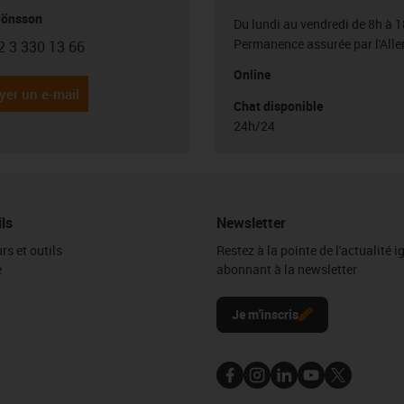
Jönsson
Du lundi au vendredi de 8h à 1
Permanence assurée par l'All
2 3 330 13 66
con-phone
Online
yer un e-mail
Chat disponible
24h/24
ils
Newsletter
rs et outils
Restez à la pointe de l'actualité 
e
abonnant à la newsletter
l
Je m'inscris