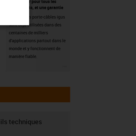
fournisseur pour tous les
composants, et une garantie
Les chaînes porte-câbles igus
sont déjà utilisées dans des
centaines de milliers
d'applications partout dans le
monde et y fonctionnent de
manière fiable.
igus-icon-3arrow
ils techniques