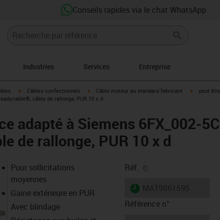
Conseils rapides via le chat WhatsApp
Industries
Services
Entreprise
igus-icon-arrow-right
igus-icon-arrow-right
igus-icon-a
âbles
Câbles confectionnés
Câble moteur au standard fabricant
peut êtr
adycable®, câble de rallonge, PUR 10 x d
nce adapté à Siemens 6FX_002-5
le de rallonge, PUR 10 x d
igus-icon-copy-clipb
Pour sollicitations
Réf.
moyennes
igus-icon-lieferzeit
MAT9861595
Gaine extérieure en PUR
Référence n°
Avec blindage