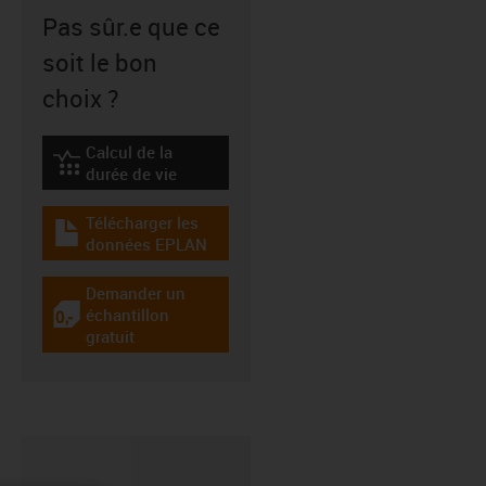
Pas sûr.e que ce
soit le bon
choix ?
Calcul de la
igus-icon-lebensdauerrechner
durée de vie
Télécharger les
igus-icon-download-plan
données EPLAN
Demander un
échantillon
igus-icon-gratismuster
gratuit