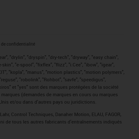
de confidentialité
r", "drylin", "dryspin", "dry-tech", "dryway", "easy chain",
", "e-spool", "fixflex", "flizz", "i.Cee", "ibow", "igear",
eKIT", "kopla", "manus", "motion plastics", "motion polymers",
"reguse", "robolink", "Rohbot", "savfe", "speedigus",
, "xiros" et "yes" sont des marques protégées de la société
ive de marques (demandes de marques en cours ou marques
Unis et/ou dans d'autres pays ou juridictions.
, Lahr, Control Techniques, Danaher Motion, ELAU, FAGOR,
ni de tous les autres fabricants d'entraînements indiqués