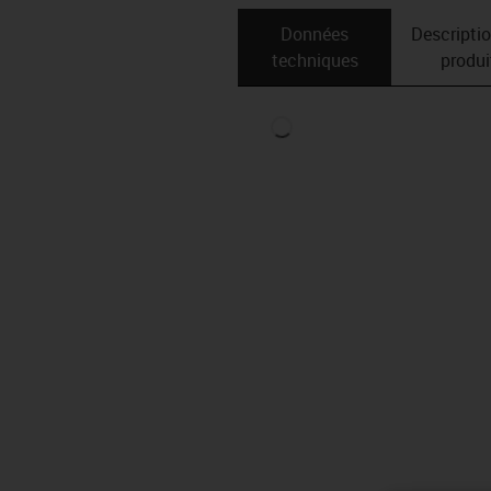
Données
Descripti
techniques
produi