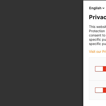
English
Privac
This websi
Protection
consent to 
specific p
specific pu
Visit our P