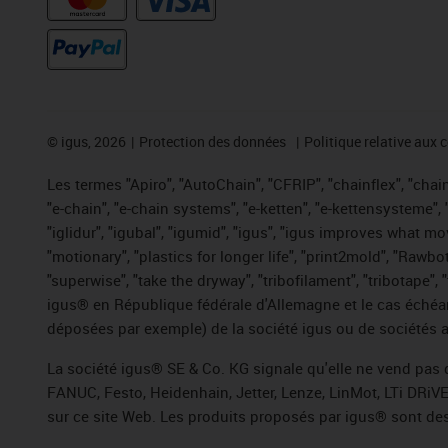
©
igus, 2026
Protection des données
Politique relative aux 
Les termes "Apiro", "AutoChain", "CFRIP", "chainflex", "chaing
"e-chain", "e-chain systems", "e-ketten", "e-kettensysteme", "e
"iglidur", "igubal", "igumid", "igus", "igus improves what mo
"motionary", "plastics for longer life", "print2mold", "Rawbo
"superwise", "take the dryway", "tribofilament", "tribotape",
igus® en République fédérale d'Allemagne et le cas échéan
déposées par exemple) de la société igus ou de sociétés af
La société igus® SE & Co. KG signale qu'elle ne vend pas 
FANUC, Festo, Heidenhain, Jetter, Lenze, LinMot, LTi DRiV
sur ce site Web. Les produits proposés par igus® sont des