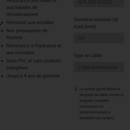
Résistance aux huiles et
aux liquides de
refroidissement
Diamètre extérieur (d)
igus-icon-lupe
Résistant aux entailles
maxi [mm]
Non propagateur de
flamme
Résistance à l'hydrolyse et
aux microbes
Type de câble
Sans PVC et sans produits
halogènes
Jusqu'à 4 ans de garantie
La société igus® définit la
igus-icon-info
longueur de câble comme la
longueur complète,
connecteurs ou
confectionnement à
extrémité nue compris.