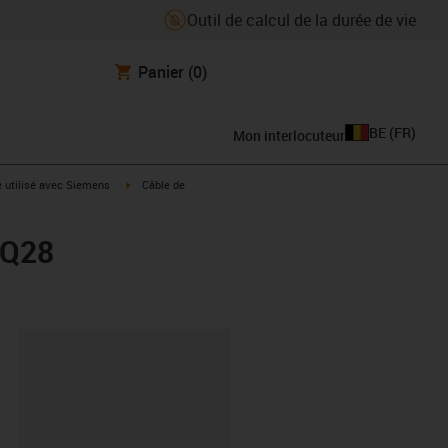
Outil de calcul de la durée de vie
Panier
(0)
BE
(
FR
)
Mon interlocuteur
rrow-right
igus-icon-arrow-right
e utilisé avec Siemens
Câble de
CQ28
oard