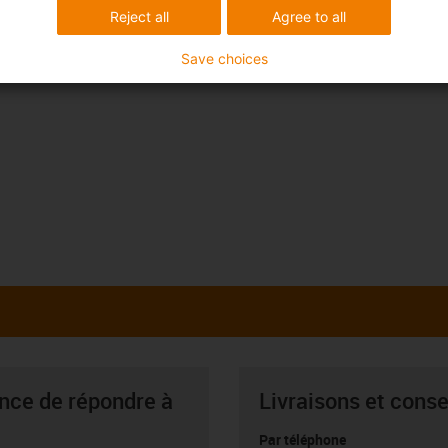
Reject all
Agree to all
Save choices
ance de répondre à
Livraisons et conse
Par téléphone