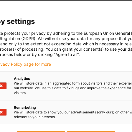
y settings
te protects your privacy by adhering to the European Union General
 Regulation (GDPR). We will not use your data for any purpose that y
and only to the extent not exceeding data which is necessary in relat
urpose(s) of processing. You can grant your consent(s) to use your da
rposes below or by clicking "Agree to all".
rivacy Policy page for more
Analytics
We will store data in an aggregated form about visitors and their experi
our website. We use this data to fix bugs and improve the experience for 
visitors.
Remarketing
We will store data to show you our advertisements (only ours) on other 
relevant to your interests.