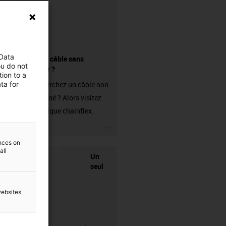
 Data
Acheter un câble sans
ou do not
connecteur ?
ion to a
ta for
Vous recherchez un câble non
confectionné ? Alors visitez
notre boutique chainflex.
igus-icon-3arrow
ences on
all
Un
seul
websites