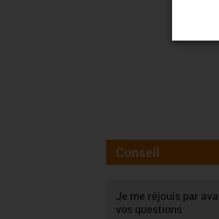
Conseil
Je me réjouis par av
vos questions