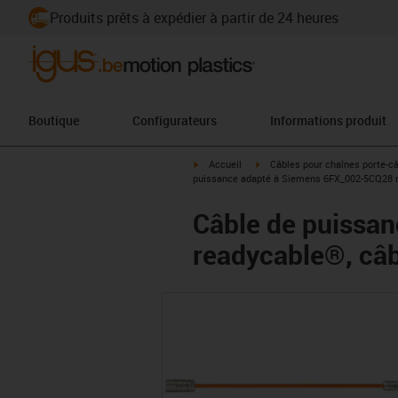
Produits prêts à expédier à partir de 24 heures
Boutique
Configurateurs
Informations produit
igus-icon-arrow-right
igus-icon-arrow-right
Accueil
Câbles pour chaînes porte-c
puissance adapté à Siemens 6FX_002-5CQ28 re
Câble de puissa
readycable®, câb