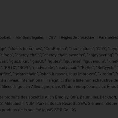
cookies
Mentions légales
CGV
Règles de procédure
Paramètres 
e", "chains for cranes", "ConProtect", "cradle-chain", "CTD", "drygea
-loop", "energy chain", "energy chain systems", "enjoyneering", "e-skin
ves", "igus:bike", "igusGO", "igutex", "iguverse", "iguversum", "kin
t", "RBTX", "RCYL", "readycable", "readychain", "ReBeL", "ReCyycle", 
 "triflex", "twisterchain", "when it moves, igus improves", "xirodur"
t à niveau international. Il s'agit ici d'une liste non exhaust
filiées à igus en Allemagne, dans l'Union européenne, aux États-
de produits des sociétés Allen Bradley, B&R, Baumüller, Beckhoff
ES, Mitsubishi, NUM, Parker, Bosch Rexroth, SEW, Siemens, Stöber 
 produits de la société igus® SE & Co. KG