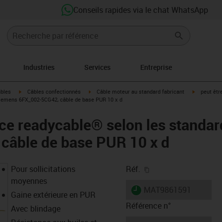
Conseils rapides via le chat WhatsApp
Industries
Services
Entreprise
igus-icon-arrow-right
igus-icon-arrow-right
igus-icon-a
âbles
Câbles confectionnés
Câble moteur au standard fabricant
peut êtr
iemens 6FX_002-5CG42, câble de base PUR 10 x d
ce readycable® selon les standa
câble de base PUR 10 x d
igus-icon-copy-clipb
Pour sollicitations
Réf.
moyennes
igus-icon-lieferzeit
MAT9861591
Gaine extérieure en PUR
Référence n°
Avec blindage