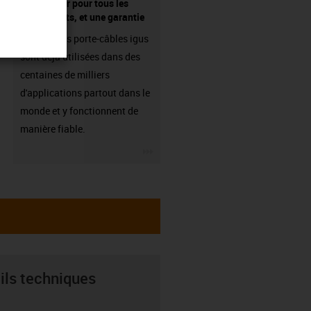
fournisseur pour tous les
composants, et une garantie
Les chaînes porte-câbles igus
sont déjà utilisées dans des
centaines de milliers
d'applications partout dans le
monde et y fonctionnent de
manière fiable.
igus-icon-3arrow
ils techniques