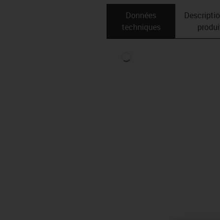
Données
Descripti
techniques
produi