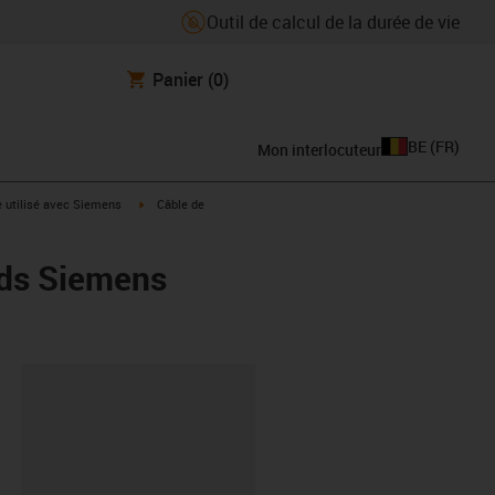
Outil de calcul de la durée de vie
Panier
(0)
BE
(
FR
)
Mon interlocuteur
rrow-right
igus-icon-arrow-right
e utilisé avec Siemens
Câble de
rds Siemens
oard