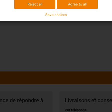
Reject all
Agree to all
Save choices
ance de répondre à
Livraisons et conse
Par téléphone