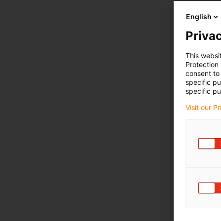
English
Privac
This websi
Protection
consent to 
specific p
specific pu
Visit our P