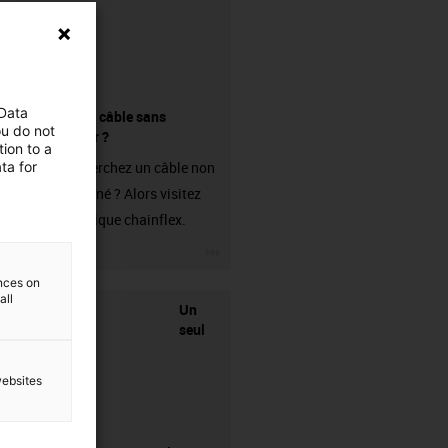
 Data
Acheter un câble sans
ou do not
connecteur ?
ion to a
ta for
Vous recherchez un câble non
confectionné ? Alors visitez
notre boutique chainflex.
igus-icon-3arrow
ences on
all
Un
seul
websites