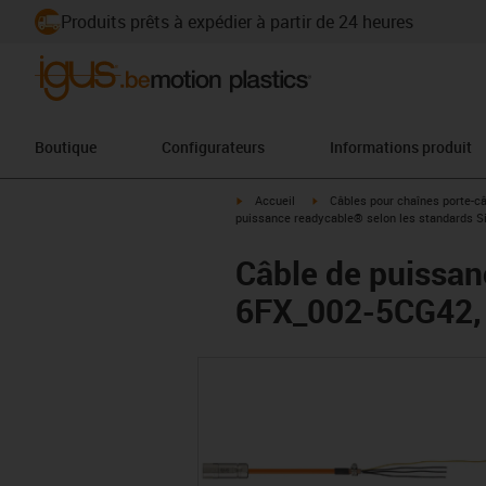
Produits prêts à expédier à partir de 24 heures
Boutique
Configurateurs
Informations produit
igus-icon-arrow-right
igus-icon-arrow-right
Accueil
Câbles pour chaînes porte-c
puissance readycable® selon les standards S
Câble de puissan
6FX_002-5CG42, 