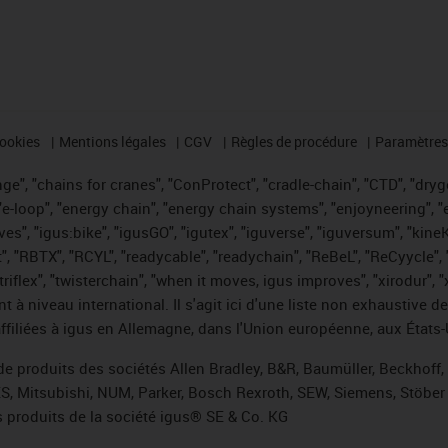
cookies
Mentions légales
CGV
Règles de procédure
Paramètres 
e", "chains for cranes", "ConProtect", "cradle-chain", "CTD", "drygea
-loop", "energy chain", "energy chain systems", "enjoyneering", "e-skin
ves", "igus:bike", "igusGO", "igutex", "iguverse", "iguversum", "kin
t", "RBTX", "RCYL", "readycable", "readychain", "ReBeL", "ReCyycle", 
 "triflex", "twisterchain", "when it moves, igus improves", "xirodur"
t à niveau international. Il s'agit ici d'une liste non exhaust
filiées à igus en Allemagne, dans l'Union européenne, aux États-
de produits des sociétés Allen Bradley, B&R, Baumüller, Beckhoff
ES, Mitsubishi, NUM, Parker, Bosch Rexroth, SEW, Siemens, Stöber 
 produits de la société igus® SE & Co. KG