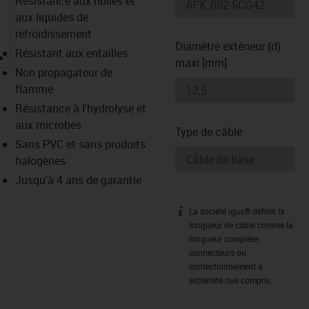
Résistance aux huiles et
aux liquides de
refroidissement
Diamètre extérieur (d)
igus-icon-lupe
Résistant aux entailles
maxi [mm]
Non propagateur de
flamme
Résistance à l'hydrolyse et
aux microbes
Type de câble
Sans PVC et sans produits
halogènes
Jusqu'à 4 ans de garantie
La société igus® définit la
igus-icon-info
longueur de câble comme la
longueur complète,
connecteurs ou
confectionnement à
extrémité nue compris.