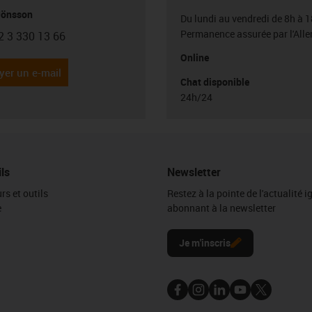
Jönsson
Du lundi au vendredi de 8h à 1
Permanence assurée par l'All
2 3 330 13 66
con-phone
Online
yer un e-mail
Chat disponible
24h/24
ils
Newsletter
rs et outils
Restez à la pointe de l'actualité 
e
abonnant à la newsletter
l
Je m'inscris