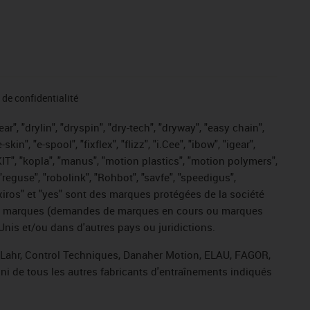
de confidentialité
r", "drylin", "dryspin", "dry-tech", "dryway", "easy chain",
", "e-spool", "fixflex", "flizz", "i.Cee", "ibow", "igear",
eKIT", "kopla", "manus", "motion plastics", "motion polymers",
"reguse", "robolink", "Rohbot", "savfe", "speedigus",
, "xiros" et "yes" sont des marques protégées de la société
ive de marques (demandes de marques en cours ou marques
Unis et/ou dans d'autres pays ou juridictions.
, Lahr, Control Techniques, Danaher Motion, ELAU, FAGOR,
ni de tous les autres fabricants d'entraînements indiqués