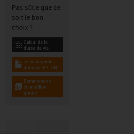
Pas sûr.e que ce
soit le bon
choix ?
Calcul de la
igus-icon-lebensdauerrechner
durée de vie
Télécharger les
igus-icon-download-plan
données EPLAN
Demander un
échantillon
igus-icon-gratismuster
gratuit