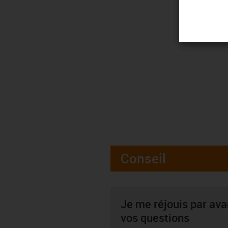
Conseil
Je me réjouis par av
vos questions