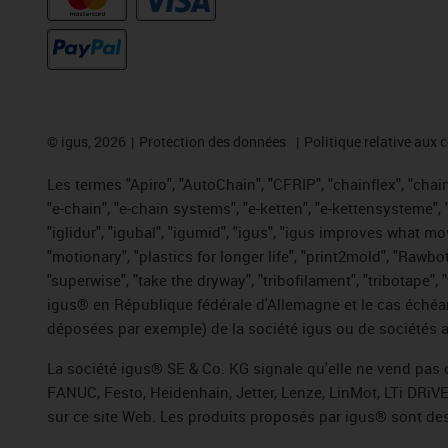
©
igus, 2026
Protection des données
Politique relative aux 
Les termes "Apiro", "AutoChain", "CFRIP", "chainflex", "chaing
"e-chain", "e-chain systems", "e-ketten", "e-kettensysteme", "e
"iglidur", "igubal", "igumid", "igus", "igus improves what mo
"motionary", "plastics for longer life", "print2mold", "Rawbo
"superwise", "take the dryway", "tribofilament", "tribotape",
igus® en République fédérale d'Allemagne et le cas échéan
déposées par exemple) de la société igus ou de sociétés af
La société igus® SE & Co. KG signale qu'elle ne vend pas 
FANUC, Festo, Heidenhain, Jetter, Lenze, LinMot, LTi DRiV
sur ce site Web. Les produits proposés par igus® sont des