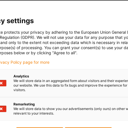
y settings
te protects your privacy by adhering to the European Union General
 Regulation (GDPR). We will not use your data for any purpose that y
and only to the extent not exceeding data which is necessary in relat
urpose(s) of processing. You can grant your consent(s) to use your da
rposes below or by clicking "Agree to all".
rivacy Policy page for more
Analytics
We will store data in an aggregated form about visitors and their experi
our website. We use this data to fix bugs and improve the experience for 
visitors.
Remarketing
We will store data to show you our advertisements (only ours) on other 
relevant to your interests.