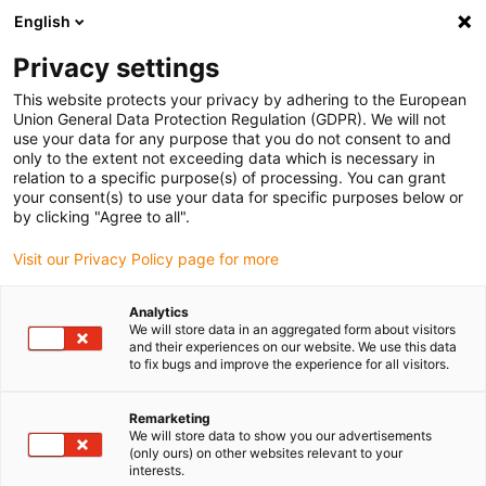
English
(0)
Privacy settings
igus-icon-arrow-right
igus-icon-arrow-right
igus-icon-arrow-right
Accueil
Câbles pour chaînes porte-câbles
Câbles confectionnés
This website protects your privacy by adhering to the European
igus-icon-arrow-right
igus-icon-arrow-right
Câble moteur au standard fabricant
peut être utilisé avec Siemens
Union General Data Protection Regulation (GDPR). We will not
igus-icon-arrow-right
Câble de puissance readycable® selon les standards Siemens 6FX_002-
use your data for any purpose that you do not consent to and
5CN54, câble de base PUR 10 x d
only to the extent not exceeding data which is necessary in
relation to a specific purpose(s) of processing. You can grant
Câble de puissance
your consent(s) to use your data for specific purposes below or
by clicking "Agree to all".
readycable® selon les
Visit our Privacy Policy page for more
standards Siemens 6FX_002-
5CN54, câble de base PUR 10
Analytics
We will store data in an aggregated form about visitors
x d
and their experiences on our website. We use this data
to fix bugs and improve the experience for all visitors.
Remarketing
We will store data to show you our advertisements
(only ours) on other websites relevant to your
interests.