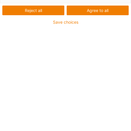
Reject all
Agree to all
Save choices
igus-icon-lup
Pour sollicitations moyennes
Gaine extérieure en PUR
Avec blindage
Résistance aux huiles et aux liquides de
refroidissement
Résistant aux entailles
Non propagateur de flamme
Résistance à l'hydrolyse et aux microbes
Sans PVC et sans produits halogènes
Jusqu'à 4 ans de garantie