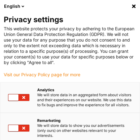
English
(0)
Privacy settings
igus-icon-arrow-right
igus-icon-arrow-right
igus-icon-arrow-right
Accueil
Câbles pour chaînes porte-câbles
Câbles confectionnés
This website protects your privacy by adhering to the European
igus-icon-arrow-right
igus-icon-arrow-right
Câble moteur au standard fabricant
peut être utilisé avec Siemens
Union General Data Protection Regulation (GDPR). We will not
igus-icon-arrow-right
Câble de puissance readycable® selon les standards Siemens 6FX_002-
use your data for any purpose that you do not consent to and
5CN31, câble de base PUR 10 x d
only to the extent not exceeding data which is necessary in
relation to a specific purpose(s) of processing. You can grant
Câble de puissance
your consent(s) to use your data for specific purposes below or
by clicking "Agree to all".
readycable® selon les
Visit our Privacy Policy page for more
standards Siemens 6FX_002-
5CN31, câble de base PUR 10
Analytics
We will store data in an aggregated form about visitors
x d
and their experiences on our website. We use this data
to fix bugs and improve the experience for all visitors.
Remarketing
We will store data to show you our advertisements
(only ours) on other websites relevant to your
interests.