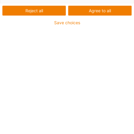
Reject all
Agree to all
Save choices
igus-icon-lup
Pour sollicitations moyennes
Gaine extérieure en PUR
Avec blindage
Résistance aux huiles et aux liquides de
refroidissement
Résistant aux entailles
Non propagateur de flamme
Résistance à l'hydrolyse et aux microbes
Sans PVC et sans produits halogènes
Jusqu'à 4 ans de garantie