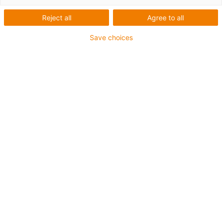
Reject all
Agree to all
Save choices
igus-icon-lup
Pour sollicitations moyennes
Gaine extérieure en PUR
Avec blindage
Résistance aux huiles et aux liquides de
refroidissement
Résistant aux entailles
Non propagateur de flamme
Résistance à l'hydrolyse et aux microbes
Sans PVC et sans produits halogènes
Jusqu'à 4 ans de garantie