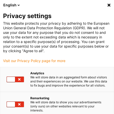
English
(0)
Privacy settings
igus-icon-arrow-right
igus-icon-arrow-right
igus-icon-arrow-right
Accueil
Câbles pour chaînes porte-câbles
Câbles confectionnés
This website protects your privacy by adhering to the European
igus-icon-arrow-right
igus-icon-arrow-right
Câble moteur au standard fabricant
peut être utilisé avec Siemens
Union General Data Protection Regulation (GDPR). We will not
igus-icon-arrow-right
Câble de puissance readycable® selon les standards Siemens 6FX_002-
use your data for any purpose that you do not consent to and
5CQ11, câble de base PUR 10 x d
only to the extent not exceeding data which is necessary in
relation to a specific purpose(s) of processing. You can grant
Câble de puissance
your consent(s) to use your data for specific purposes below or
by clicking "Agree to all".
readycable® selon les
Visit our Privacy Policy page for more
standards Siemens 6FX_002-
5CQ11, câble de base PUR 10
Analytics
We will store data in an aggregated form about visitors
x d
and their experiences on our website. We use this data
to fix bugs and improve the experience for all visitors.
Remarketing
We will store data to show you our advertisements
(only ours) on other websites relevant to your
interests.