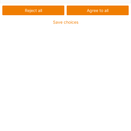
Reject all
Agree to all
Save choices
igus-icon-lup
Pour les sollicitations très élevées
Gaine extérieure en PUR
Avec blindage
Résistance aux huiles et aux liquides de
refroidissement
Résistant aux entailles
Non propagateur de flamme
Résistance à l'hydrolyse et aux microbes
Jusqu'à 4 ans de garantie
igus-icon-copy-clipboard
Réf.