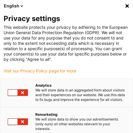
English
(0)
Privacy settings
igus-icon-arrow-right
igus-icon-arrow-right
igus-icon-arrow-right
Accueil
Câbles pour chaînes porte-câbles
Câbles confectionnés
This website protects your privacy by adhering to the European
igus-icon-arrow-right
igus-icon-arrow-right
Câble moteur au standard fabricant
peut être utilisé avec Siemens
Union General Data Protection Regulation (GDPR). We will not
igus-icon-arrow-right
Câble de puissance readycable® selon les standards Siemens 6FX_002-
use your data for any purpose that you do not consent to and
5CQ01, câble de base PUR 7,5 x d
only to the extent not exceeding data which is necessary in
relation to a specific purpose(s) of processing. You can grant
Câble de puissance
your consent(s) to use your data for specific purposes below or
by clicking "Agree to all".
readycable® selon les
Visit our Privacy Policy page for more
standards Siemens 6FX_002-
5CQ01, câble de base PUR 7,5
Analytics
We will store data in an aggregated form about visitors
x d
and their experiences on our website. We use this data
to fix bugs and improve the experience for all visitors.
Remarketing
We will store data to show you our advertisements
(only ours) on other websites relevant to your
interests.