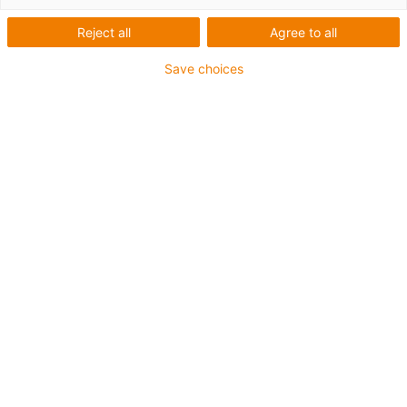
Reject all
Agree to all
Save choices
igus-icon-lup
Pour sollicitations moyennes
Gaine extérieure en PUR
Avec blindage
Résistance aux huiles et aux liquides de
refroidissement
Résistant aux entailles
Non propagateur de flamme
Résistance à l'hydrolyse et aux microbes
Sans PVC et sans produits halogènes
Jusqu'à 4 ans de garantie