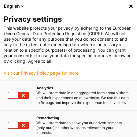
English
(0)
Privacy settings
igus-icon-arrow-right
igus-icon-arrow-right
igus-icon-arrow-right
Accueil
Câbles pour chaînes porte-câbles
Câbles confectionnés
This website protects your privacy by adhering to the European
igus-icon-arrow-right
igus-icon-arrow-right
Câble moteur au standard fabricant
peut être utilisé avec Siemens
Union General Data Protection Regulation (GDPR). We will not
igus-icon-arrow-right
Câble de puissance readycable® selon les standards Siemens 6FX_002-
use your data for any purpose that you do not consent to and
5CG61, câble de base PUR 10 x d
only to the extent not exceeding data which is necessary in
relation to a specific purpose(s) of processing. You can grant
Câble de puissance
your consent(s) to use your data for specific purposes below or
by clicking "Agree to all".
readycable® selon les
Visit our Privacy Policy page for more
standards Siemens 6FX_002-
5CG61, câble de base PUR 10
Analytics
We will store data in an aggregated form about visitors
x d
and their experiences on our website. We use this data
to fix bugs and improve the experience for all visitors.
Remarketing
We will store data to show you our advertisements
(only ours) on other websites relevant to your
interests.