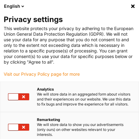
English
(0)
Privacy settings
igus-icon-arrow-right
igus-icon-arrow-right
igus-icon-arrow-right
Accueil
Câbles pour chaînes porte-câbles
Câbles confectionnés
This website protects your privacy by adhering to the European
igus-icon-arrow-right
igus-icon-arrow-right
Câble moteur au standard fabricant
peut être utilisé avec Siemens
Union General Data Protection Regulation (GDPR). We will not
igus-icon-arrow-right
Câble de puissance readycable® selon les standards Siemens 6FX_002-
use your data for any purpose that you do not consent to and
5CS23, câble de base PUR 10 x d
only to the extent not exceeding data which is necessary in
relation to a specific purpose(s) of processing. You can grant
Câble de puissance
your consent(s) to use your data for specific purposes below or
by clicking "Agree to all".
readycable® selon les
Visit our Privacy Policy page for more
standards Siemens 6FX_002-
5CS23, câble de base PUR 10
Analytics
We will store data in an aggregated form about visitors
x d
and their experiences on our website. We use this data
to fix bugs and improve the experience for all visitors.
Remarketing
We will store data to show you our advertisements
(only ours) on other websites relevant to your
interests.