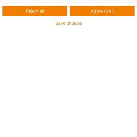
Reject all
Agree to all
Save choices
igus-icon-lup
Pour sollicitations moyennes
Gaine extérieure en PUR
Avec blindage
Résistance aux huiles et aux liquides de
refroidissement
Résistant aux entailles
Non propagateur de flamme
Résistance à l'hydrolyse et aux microbes
Sans PVC et sans produits halogènes
Jusqu'à 4 ans de garantie