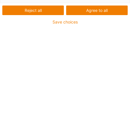
Reject all
Agree to all
Save choices
igus-icon-lup
Pour les sollicitations très élevées
Gaine extérieure en PUR
Avec blindage
Résistance aux huiles et aux liquides de
refroidissement
Résistant aux entailles
Non propagateur de flamme
Résistance à l'hydrolyse et aux microbes
Jusqu'à 4 ans de garantie
igus-icon-copy-clipboard
Réf.