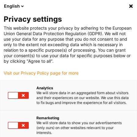
English
(0)
Privacy settings
igus-icon-arrow-right
igus-icon-arrow-right
igus-icon-arrow-right
Accueil
Câbles pour chaînes porte-câbles
Câbles confectionnés
This website protects your privacy by adhering to the European
igus-icon-arrow-right
igus-icon-arrow-right
Câble moteur au standard fabricant
peut être utilisé avec Siemens
Union General Data Protection Regulation (GDPR). We will not
igus-icon-arrow-right
Câble de puissance readycable® selon les standards Siemens 6FX_002-
use your data for any purpose that you do not consent to and
5CG21, câble de base PUR 7,5 x d
only to the extent not exceeding data which is necessary in
relation to a specific purpose(s) of processing. You can grant
Câble de puissance
your consent(s) to use your data for specific purposes below or
by clicking "Agree to all".
readycable® selon les
Visit our Privacy Policy page for more
standards Siemens 6FX_002-
5CG21, câble de base PUR 7,5
Analytics
We will store data in an aggregated form about visitors
x d
and their experiences on our website. We use this data
to fix bugs and improve the experience for all visitors.
Remarketing
We will store data to show you our advertisements
(only ours) on other websites relevant to your
interests.