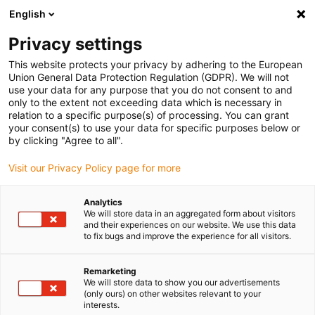
English
(0)
Privacy settings
igus-icon-arrow-right
igus-icon-arrow-right
igus-icon-arrow-right
Accueil
Câbles pour chaînes porte-câbles
Câbles confectionnés
This website protects your privacy by adhering to the European
igus-icon-arrow-right
igus-icon-arrow-right
Câble moteur au standard fabricant
peut être utilisé avec Siemens
Union General Data Protection Regulation (GDPR). We will not
igus-icon-arrow-right
Câble de puissance readycable® selon les standards Siemens 6FX_002-
use your data for any purpose that you do not consent to and
5CG01, câble de base PUR 10 x d
only to the extent not exceeding data which is necessary in
relation to a specific purpose(s) of processing. You can grant
Câble de puissance
your consent(s) to use your data for specific purposes below or
by clicking "Agree to all".
readycable® selon les
Visit our Privacy Policy page for more
standards Siemens 6FX_002-
5CG01, câble de base PUR 10
Analytics
We will store data in an aggregated form about visitors
x d
and their experiences on our website. We use this data
to fix bugs and improve the experience for all visitors.
Remarketing
We will store data to show you our advertisements
(only ours) on other websites relevant to your
interests.