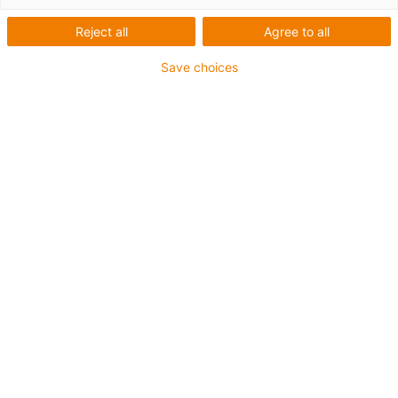
Reject all
Agree to all
Save choices
igus-icon-lup
Pour sollicitations moyennes
Gaine extérieure en PUR
Avec blindage
Résistance aux huiles et aux liquides de
refroidissement
Résistant aux entailles
Non propagateur de flamme
Résistance à l'hydrolyse et aux microbes
Sans PVC et sans produits halogènes
Jusqu'à 4 ans de garantie