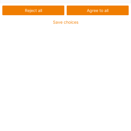
Reject all
Agree to all
Save choices
igus-icon-lup
Pour les sollicitations très élevées
Gaine extérieure en PUR
Avec blindage
Résistance aux huiles et aux liquides de
refroidissement
Résistant aux entailles
Non propagateur de flamme
Résistance à l'hydrolyse et aux microbes
Jusqu'à 4 ans de garantie
igus-icon-copy-clipboard
Réf.