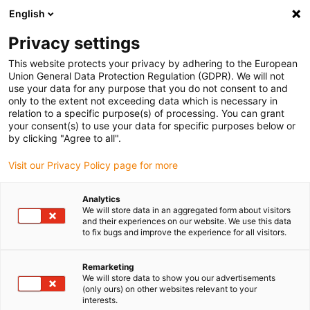
English
(0)
Privacy settings
igus-icon-arrow-right
igus-icon-arrow-right
igus-icon-arrow-right
Accueil
Câbles pour chaînes porte-câbles
Câbles confectionnés
This website protects your privacy by adhering to the European
igus-icon-arrow-right
igus-icon-arrow-right
Câble moteur au standard fabricant
peut être utilisé avec Siemens
Union General Data Protection Regulation (GDPR). We will not
igus-icon-arrow-right
Câble de puissance readycable® selon les standards Siemens 6FX_002-
use your data for any purpose that you do not consent to and
5CG01, câble de base PUR 7,5 x d
only to the extent not exceeding data which is necessary in
relation to a specific purpose(s) of processing. You can grant
Câble de puissance
your consent(s) to use your data for specific purposes below or
by clicking "Agree to all".
readycable® selon les
Visit our Privacy Policy page for more
standards Siemens 6FX_002-
5CG01, câble de base PUR 7,5
Analytics
We will store data in an aggregated form about visitors
x d
and their experiences on our website. We use this data
to fix bugs and improve the experience for all visitors.
Remarketing
We will store data to show you our advertisements
(only ours) on other websites relevant to your
interests.