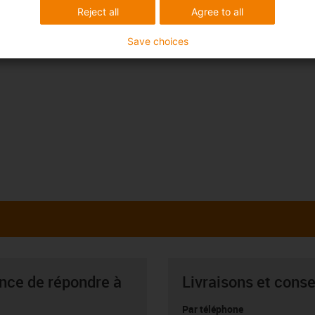
Reject all
Agree to all
Save choices
ance de répondre à
Livraisons et conse
Par téléphone