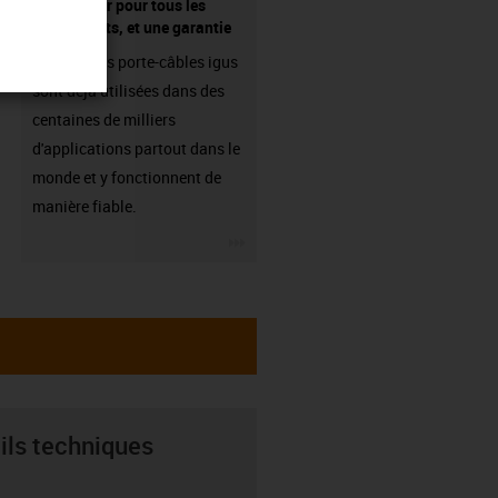
fournisseur pour tous les
composants, et une garantie
Les chaînes porte-câbles igus
sont déjà utilisées dans des
centaines de milliers
d'applications partout dans le
monde et y fonctionnent de
manière fiable.
igus-icon-3arrow
ils techniques