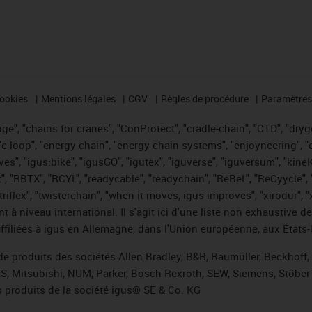
cookies
Mentions légales
CGV
Règles de procédure
Paramètres 
e", "chains for cranes", "ConProtect", "cradle-chain", "CTD", "drygea
-loop", "energy chain", "energy chain systems", "enjoyneering", "e-skin
ves", "igus:bike", "igusGO", "igutex", "iguverse", "iguversum", "kin
t", "RBTX", "RCYL", "readycable", "readychain", "ReBeL", "ReCyycle", 
 "triflex", "twisterchain", "when it moves, igus improves", "xirodur"
t à niveau international. Il s'agit ici d'une liste non exhaust
filiées à igus en Allemagne, dans l'Union européenne, aux États-
de produits des sociétés Allen Bradley, B&R, Baumüller, Beckhoff
ES, Mitsubishi, NUM, Parker, Bosch Rexroth, SEW, Siemens, Stöber 
 produits de la société igus® SE & Co. KG