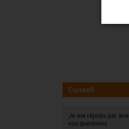
Conseil
Je me réjouis par av
vos questions