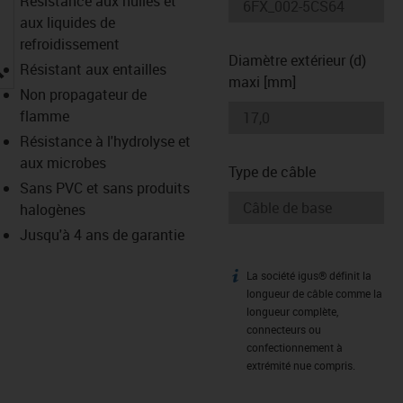
Résistance aux huiles et
aux liquides de
refroidissement
Diamètre extérieur (d)
igus-icon-lupe
Résistant aux entailles
maxi [mm]
Non propagateur de
flamme
Résistance à l'hydrolyse et
aux microbes
Type de câble
Sans PVC et sans produits
halogènes
Jusqu'à 4 ans de garantie
La société igus® définit la
igus-icon-info
longueur de câble comme la
longueur complète,
connecteurs ou
confectionnement à
extrémité nue compris.