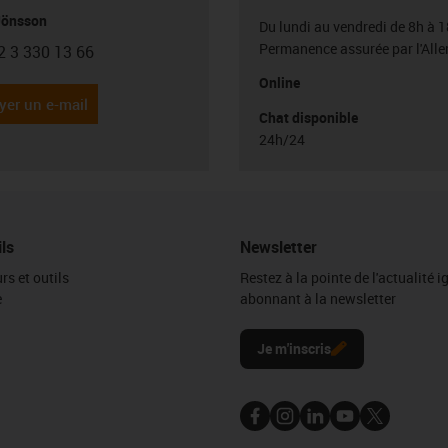
Jönsson
Du lundi au vendredi de 8h à 1
Permanence assurée par l'All
2 3 330 13 66
con-phone
Online
yer un e-mail
Chat disponible
24h/24
ils
Newsletter
rs et outils
Restez à la pointe de l'actualité 
e
abonnant à la newsletter
l
Je m'inscris