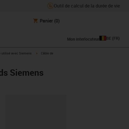
Outil de calcul de la durée de vie
Panier
(0)
BE
(
FR
)
Mon interlocuteur
rrow-right
igus-icon-arrow-right
e utilisé avec Siemens
Câble de
rds Siemens
oard