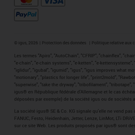
©
igus, 2026
Protection des données
Politique relative aux 
Les termes "Apiro", "AutoChain", "CFRIP", "chainflex", "chaing
"e-chain", "e-chain systems", "e-ketten", "e-kettensysteme", "e
"iglidur", "igubal", "igumid", "igus", "igus improves what mo
"motionary", "plastics for longer life", "print2mold", "Rawbo
"superwise", "take the dryway", "tribofilament", "tribotape",
igus® en République fédérale d'Allemagne et le cas échéan
déposées par exemple) de la société igus ou de sociétés af
La société igus® SE & Co. KG signale qu'elle ne vend pas 
FANUC, Festo, Heidenhain, Jetter, Lenze, LinMot, LTi DRiV
sur ce site Web. Les produits proposés par igus® sont des