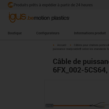
Produits prêts à expédier à partir de 24 heures
Boutique
Configurateurs
Informations produit
igus-icon-arrow-right
igus-icon-arrow-right
Accueil
Câbles pour chaînes porte-c
puissance readycable® selon les standards S
Câble de puissan
6FX_002-5CS64, 