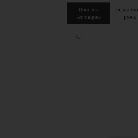
Données
Descripti
techniques
produi