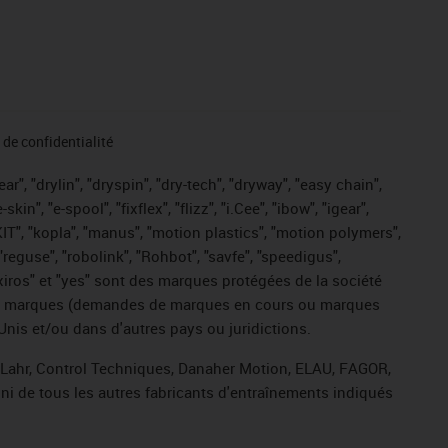
de confidentialité
r", "drylin", "dryspin", "dry-tech", "dryway", "easy chain",
", "e-spool", "fixflex", "flizz", "i.Cee", "ibow", "igear",
eKIT", "kopla", "manus", "motion plastics", "motion polymers",
"reguse", "robolink", "Rohbot", "savfe", "speedigus",
, "xiros" et "yes" sont des marques protégées de la société
ive de marques (demandes de marques en cours ou marques
Unis et/ou dans d'autres pays ou juridictions.
, Lahr, Control Techniques, Danaher Motion, ELAU, FAGOR,
ni de tous les autres fabricants d'entraînements indiqués