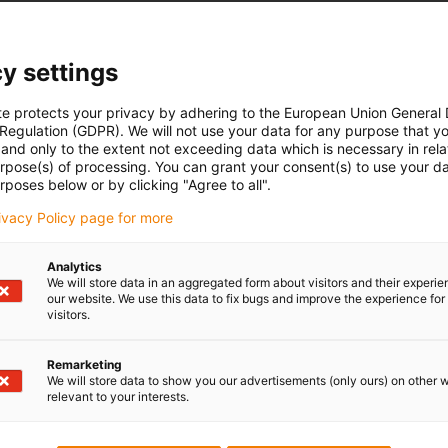
y settings
te protects your privacy by adhering to the European Union General
 Regulation (GDPR). We will not use your data for any purpose that y
and only to the extent not exceeding data which is necessary in relat
urpose(s) of processing. You can grant your consent(s) to use your da
rposes below or by clicking "Agree to all".
rivacy Policy page for more
Analytics
We will store data in an aggregated form about visitors and their experi
our website. We use this data to fix bugs and improve the experience for 
visitors.
Remarketing
We will store data to show you our advertisements (only ours) on other 
relevant to your interests.