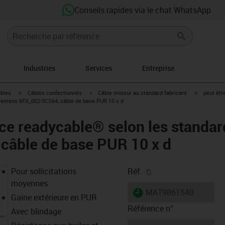
Conseils rapides via le chat WhatsApp
Industries
Services
Entreprise
igus-icon-arrow-right
igus-icon-arrow-right
igus-icon-a
âbles
Câbles confectionnés
Câble moteur au standard fabricant
peut êtr
iemens 6FX_002-5CS64, câble de base PUR 10 x d
ce readycable® selon les standa
câble de base PUR 10 x d
igus-icon-copy-clipb
Pour sollicitations
Réf.
moyennes
igus-icon-lieferzeit
MAT9861540
Gaine extérieure en PUR
Référence n°
Avec blindage