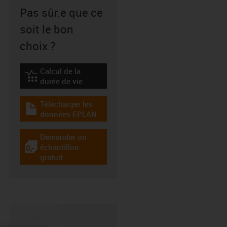
Pas sûr.e que ce
soit le bon
choix ?
Calcul de la
igus-icon-lebensdauerrechner
durée de vie
Télécharger les
igus-icon-download-plan
données EPLAN
Demander un
échantillon
igus-icon-gratismuster
gratuit