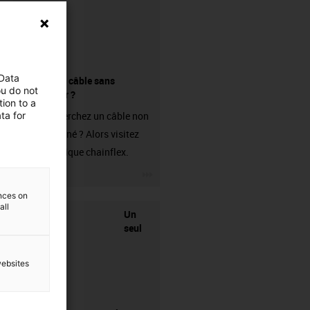
 Data
Acheter un câble sans
ou do not
connecteur ?
ion to a
ta for
Vous recherchez un câble non
confectionné ? Alors visitez
notre boutique chainflex.
igus-icon-3arrow
ences on
all
Un
seul
websites