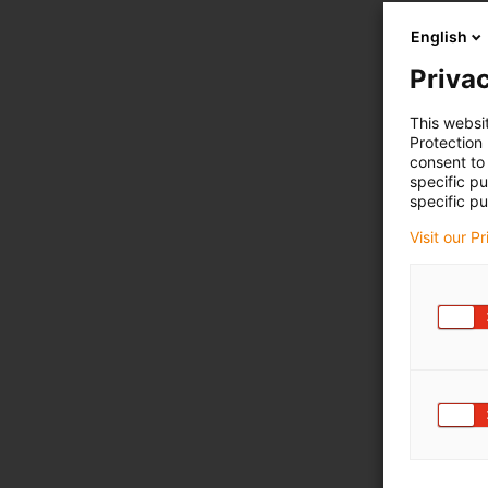
English
Privac
This websi
Protection
consent to 
specific p
specific pu
Visit our P