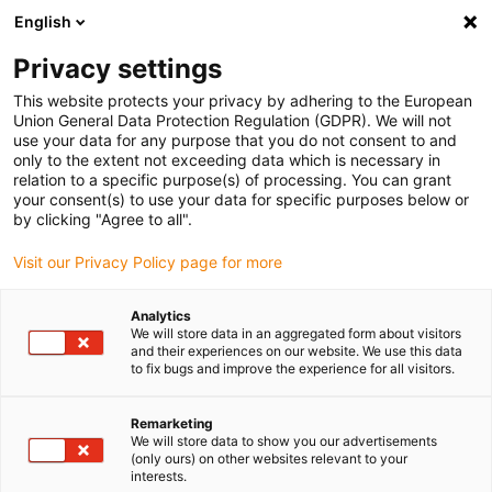
English
(0)
Privacy settings
igus-icon-arrow-right
igus-icon-arrow-right
igus-icon-arrow-right
Accueil
Câbles pour chaînes porte-câbles
Câbles confectionnés
This website protects your privacy by adhering to the European
igus-icon-arrow-right
igus-icon-arrow-right
Câble moteur au standard fabricant
peut être utilisé avec Bosch
Union General Data Protection Regulation (GDPR). We will not
igus-icon-arrow-right
Rexroth
Câble de puissance readycable® selon les standards Bosch Rexroth
use your data for any purpose that you do not consent to and
IKL0042, câble de base PUR 10 x d
only to the extent not exceeding data which is necessary in
relation to a specific purpose(s) of processing. You can grant
Câble de puissance
your consent(s) to use your data for specific purposes below or
by clicking "Agree to all".
readycable® selon les
Visit our Privacy Policy page for more
standards Bosch Rexroth
IKL0042, câble de base PUR
Analytics
We will store data in an aggregated form about visitors
10 x d
and their experiences on our website. We use this data
to fix bugs and improve the experience for all visitors.
Remarketing
We will store data to show you our advertisements
(only ours) on other websites relevant to your
interests.