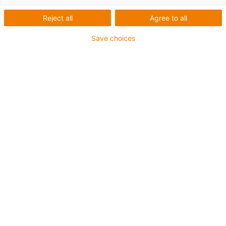
Reject all
Agree to all
Save choices
igus-icon-lup
Pour sollicitations moyennes
Gaine extérieure en PUR
Avec blindage
Résistance aux huiles et aux liquides de
refroidissement
Résistant aux entailles
Non propagateur de flamme
Résistance à l'hydrolyse et aux microbes
Sans PVC et sans produits halogènes
Jusqu'à 4 ans de garantie