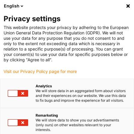
English
(0)
Privacy settings
igus-icon-arrow-right
igus-icon-arrow-right
igus-icon-arrow-right
Accueil
Câbles pour chaînes porte-câbles
Câbles confectionnés
This website protects your privacy by adhering to the European
igus-icon-arrow-right
igus-icon-arrow-right
Câble moteur au standard fabricant
peut être utilisé avec Danaher
Union General Data Protection Regulation (GDPR). We will not
igus-icon-arrow-right
Motion
Câble servoconducteur readycable® selon les standards Kollmorgen
use your data for any purpose that you do not consent to and
/ Danaher Motion 102810 (20 m), câble de base, PUR 10 x d
only to the extent not exceeding data which is necessary in
relation to a specific purpose(s) of processing. You can grant
Câble servoconducteur
your consent(s) to use your data for specific purposes below or
by clicking "Agree to all".
readycable® selon les
Visit our Privacy Policy page for more
standards Kollmorgen /
Danaher Motion 102810 (20
Analytics
We will store data in an aggregated form about visitors
m), câble de base, PUR 10 x d
and their experiences on our website. We use this data
to fix bugs and improve the experience for all visitors.
Remarketing
We will store data to show you our advertisements
(only ours) on other websites relevant to your
interests.