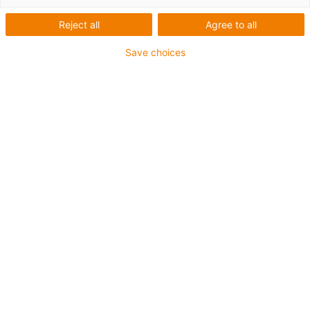
Reject all
Agree to all
Save choices
igus-icon-lup
Pour sollicitations moyennes
Gaine extérieure en PUR
Avec blindage
Résistance aux huiles et aux liquides de
refroidissement
Résistant aux entailles
Non propagateur de flamme
Résistance à l'hydrolyse et aux microbes
Sans PVC et sans produits halogènes
Jusqu'à 4 ans de garantie