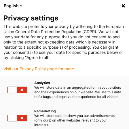
English
(0)
Privacy settings
igus-icon-arrow-right
igus-icon-arrow-right
igus-icon-arrow-right
Accueil
Câbles pour chaînes porte-câbles
Câbles confectionnés
This website protects your privacy by adhering to the European
igus-icon-arrow-right
igus-icon-arrow-right
Câble moteur au standard fabricant
peut être utilisé avec Baumüller
Union General Data Protection Regulation (GDPR). We will not
igus-icon-arrow-right
Câble servoconducteur readycable® selon les standards Baumüller 326597
use your data for any purpose that you do not consent to and
(30 m), câble de base 28 A, PUR 10 x d
only to the extent not exceeding data which is necessary in
relation to a specific purpose(s) of processing. You can grant
Câble servoconducteur
your consent(s) to use your data for specific purposes below or
by clicking "Agree to all".
readycable® selon les
Visit our Privacy Policy page for more
standards Baumüller 326597
(30 m), câble de base 28 A,
Analytics
We will store data in an aggregated form about visitors
PUR 10 x d
and their experiences on our website. We use this data
to fix bugs and improve the experience for all visitors.
Remarketing
We will store data to show you our advertisements
(only ours) on other websites relevant to your
interests.