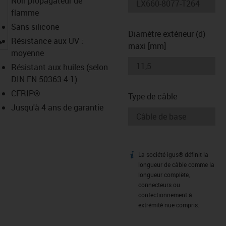
Non propagateur de
flamme
Sans silicone
Diamètre extérieur (d)
igus-icon-lupe
Résistance aux UV :
maxi [mm]
moyenne
Résistant aux huiles (selon
DIN EN 50363-4-1)
CFRIP®
Type de câble
Jusqu'à 4 ans de garantie
La société igus® définit la
igus-icon-info
longueur de câble comme la
longueur complète,
connecteurs ou
confectionnement à
extrémité nue compris.