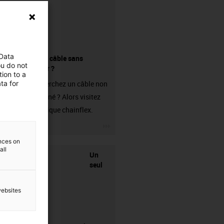
 Data
Acheter un câble sans
ou do not
connecteur ?
ion to a
ta for
Vous recherchez un câble non
confectionné ? Alors visitez
notre boutique chainflex.
igus-icon-3arrow
ences on
all
Un
seul
websites