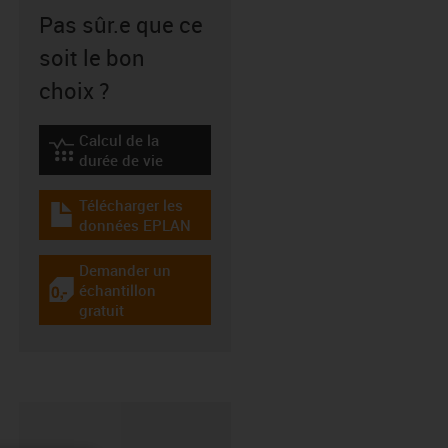
Pas sûr.e que ce
soit le bon
choix ?
Calcul de la
igus-icon-lebensdauerrechner
durée de vie
Télécharger les
igus-icon-download-plan
données EPLAN
Demander un
échantillon
igus-icon-gratismuster
gratuit