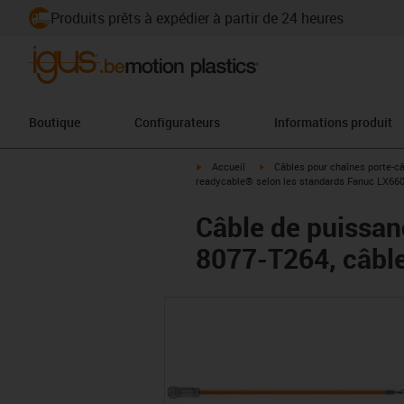
Produits prêts à expédier à partir de 24 heures
Boutique
Configurateurs
Informations produit
igus-icon-arrow-right
igus-icon-arrow-right
Accueil
Câbles pour chaînes porte-c
readycable® selon les standards Fanuc LX660-
Câble de puissan
8077-T264, câble