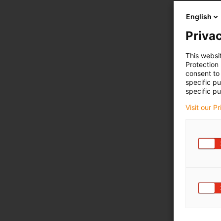
English
Privac
This websi
Protection
consent to 
specific p
specific pu
Visit our P