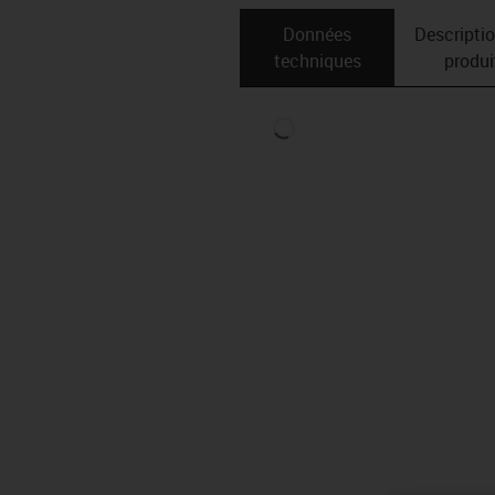
Données
Descripti
techniques
produi