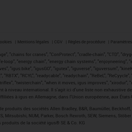
cookies
Mentions légales
CGV
Règles de procédure
Paramètres 
e", "chains for cranes", "ConProtect", "cradle-chain", "CTD", "drygea
-loop", "energy chain", "energy chain systems", "enjoyneering", "e-skin
ves", "igus:bike", "igusGO", "igutex", "iguverse", "iguversum", "kin
t", "RBTX", "RCYL", "readycable", "readychain", "ReBeL", "ReCyycle", 
 "triflex", "twisterchain", "when it moves, igus improves", "xirodur"
t à niveau international. Il s'agit ici d'une liste non exhaust
filiées à igus en Allemagne, dans l'Union européenne, aux États-
de produits des sociétés Allen Bradley, B&R, Baumüller, Beckhoff
ES, Mitsubishi, NUM, Parker, Bosch Rexroth, SEW, Siemens, Stöber 
 produits de la société igus® SE & Co. KG