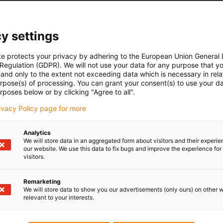
y settings
te protects your privacy by adhering to the European Union General
 Regulation (GDPR). We will not use your data for any purpose that y
and only to the extent not exceeding data which is necessary in relat
urpose(s) of processing. You can grant your consent(s) to use your da
rposes below or by clicking "Agree to all".
rivacy Policy page for more
Analytics
We will store data in an aggregated form about visitors and their experi
our website. We use this data to fix bugs and improve the experience for 
visitors.
Remarketing
We will store data to show you our advertisements (only ours) on other 
relevant to your interests.