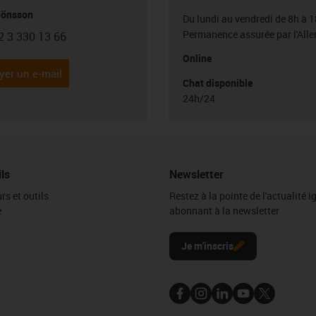
Jönsson
Du lundi au vendredi de 8h à 1
Permanence assurée par l'All
2 3 330 13 66
con-phone
Online
yer un e-mail
Chat disponible
24h/24
ils
Newsletter
rs et outils
Restez à la pointe de l'actualité 
e
abonnant à la newsletter
l
Je m'inscris