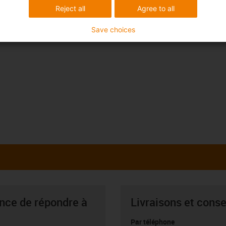
Reject all
Agree to all
Save choices
ance de répondre à
Livraisons et conse
Par téléphone