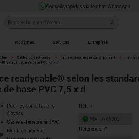
Conseils rapides via le chat WhatsApp
Industries
Services
Entreprise
igus-icon-arrow-right
igus-icon-arrow-right
igus-icon-a
âbles
Câbles confectionnés
Câble moteur au standard fabricant
peut êtr
8077-T264, câble de base PVC 7,5 x d
ce readycable® selon les standa
 de base PVC 7,5 x d
igus-icon-copy-clipb
Pour les sollicitations
Réf.
élevées
igus-icon-lieferzeit
MAT9760902
Gaine extérieure en PVC
Référence n°
Blindage général