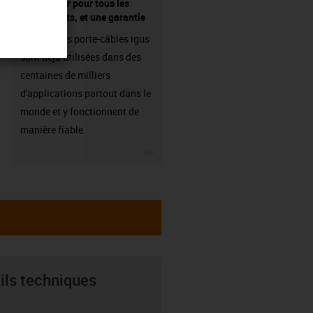
fournisseur pour tous les
composants, et une garantie
Les chaînes porte-câbles igus
sont déjà utilisées dans des
centaines de milliers
d'applications partout dans le
monde et y fonctionnent de
manière fiable.
igus-icon-3arrow
ils techniques