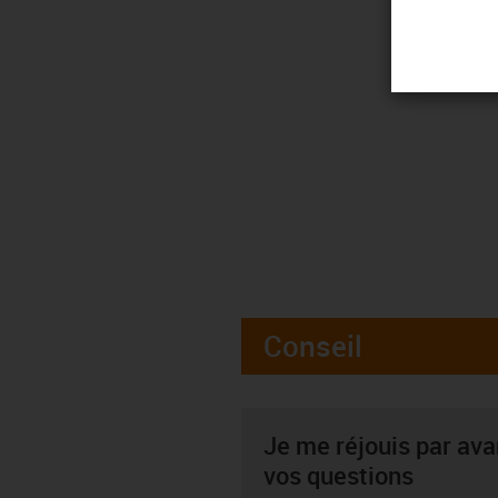
Conseil
Je me réjouis par av
vos questions