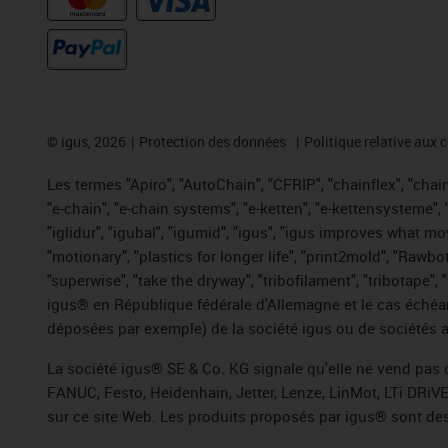
©
igus, 2026
Protection des données
Politique relative aux 
Les termes "Apiro", "AutoChain", "CFRIP", "chainflex", "chaing
"e-chain", "e-chain systems", "e-ketten", "e-kettensysteme", "e
"iglidur", "igubal", "igumid", "igus", "igus improves what mo
"motionary", "plastics for longer life", "print2mold", "Rawbo
"superwise", "take the dryway", "tribofilament", "tribotape",
igus® en République fédérale d'Allemagne et le cas échéan
déposées par exemple) de la société igus ou de sociétés af
La société igus® SE & Co. KG signale qu'elle ne vend pas 
FANUC, Festo, Heidenhain, Jetter, Lenze, LinMot, LTi DRiV
sur ce site Web. Les produits proposés par igus® sont des