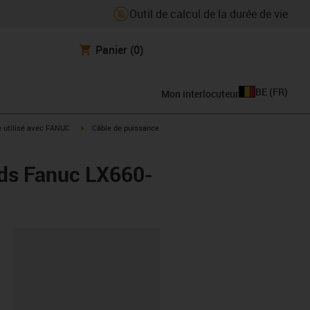
Outil de calcul de la durée de vie
Panier
(0)
BE
(
FR
)
Mon interlocuteur
rrow-right
igus-icon-arrow-right
e utilisé avec FANUC
Câble de puissance
rds Fanuc LX660-
oard