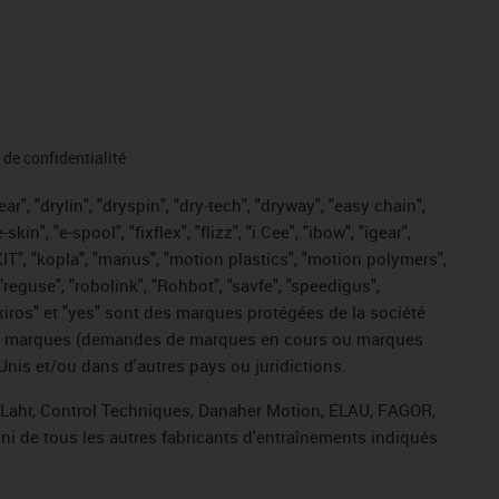
de confidentialité
r", "drylin", "dryspin", "dry-tech", "dryway", "easy chain",
", "e-spool", "fixflex", "flizz", "i.Cee", "ibow", "igear",
eKIT", "kopla", "manus", "motion plastics", "motion polymers",
"reguse", "robolink", "Rohbot", "savfe", "speedigus",
, "xiros" et "yes" sont des marques protégées de la société
ive de marques (demandes de marques en cours ou marques
Unis et/ou dans d'autres pays ou juridictions.
, Lahr, Control Techniques, Danaher Motion, ELAU, FAGOR,
ni de tous les autres fabricants d'entraînements indiqués