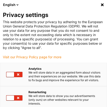
English
(0)
Privacy settings
igus-icon-arrow-right
igus-icon-arrow-right
igus-icon-arrow-right
Accueil
Câbles pour chaînes porte-câbles
Câbles confectionnés
This website protects your privacy by adhering to the European
igus-icon-arrow-right
igus-icon-arrow-right
Câble moteur au standard fabricant
peut être utilisé avec Baumüller
Union General Data Protection Regulation (GDPR). We will not
igus-icon-arrow-right
Câble servoconducteur readycable® adapté à Baumüller 447680, câble de
use your data for any purpose that you do not consent to and
base 15 A, PVC 10 x d, Speedtec
only to the extent not exceeding data which is necessary in
relation to a specific purpose(s) of processing. You can grant
Câble servoconducteur
your consent(s) to use your data for specific purposes below or
by clicking "Agree to all".
readycable® adapté à
Visit our Privacy Policy page for more
Baumüller 447680, câble de
base 15 A, PVC 10 x d,
Analytics
We will store data in an aggregated form about visitors
Speedtec
and their experiences on our website. We use this data
to fix bugs and improve the experience for all visitors.
Remarketing
We will store data to show you our advertisements
(only ours) on other websites relevant to your
interests.