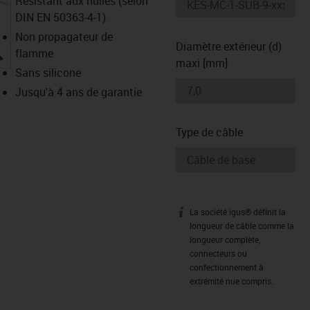
Résistant aux huiles (selon
DIN EN 50363-4-1)
Non propagateur de
Diamètre extérieur (d)
igus-icon-lupe
flamme
maxi [mm]
Sans silicone
Jusqu'à 4 ans de garantie
Type de câble
La société igus® définit la
igus-icon-info
longueur de câble comme la
longueur complète,
connecteurs ou
confectionnement à
extrémité nue compris.