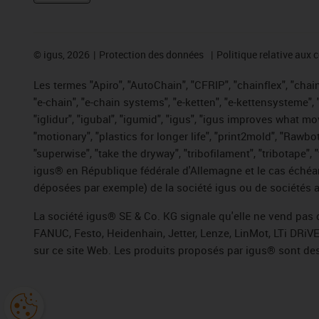
©
igus, 2026
Protection des données
Politique relative aux 
Les termes "Apiro", "AutoChain", "CFRIP", "chainflex", "chaing
"e-chain", "e-chain systems", "e-ketten", "e-kettensysteme", "e
"iglidur", "igubal", "igumid", "igus", "igus improves what mo
"motionary", "plastics for longer life", "print2mold", "Rawbo
"superwise", "take the dryway", "tribofilament", "tribotape",
igus® en République fédérale d'Allemagne et le cas échéan
déposées par exemple) de la société igus ou de sociétés af
La société igus® SE & Co. KG signale qu'elle ne vend pas 
FANUC, Festo, Heidenhain, Jetter, Lenze, LinMot, LTi DRiV
sur ce site Web. Les produits proposés par igus® sont des