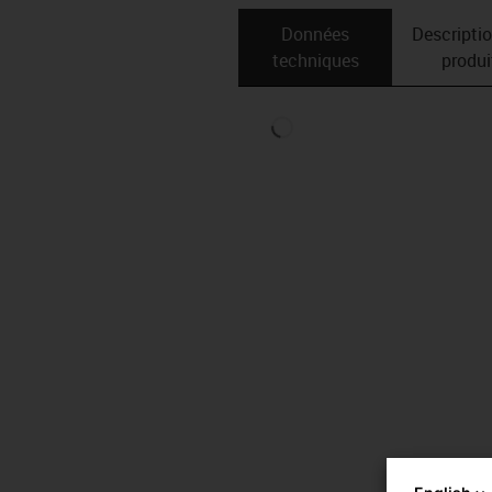
Données
Descripti
techniques
produi