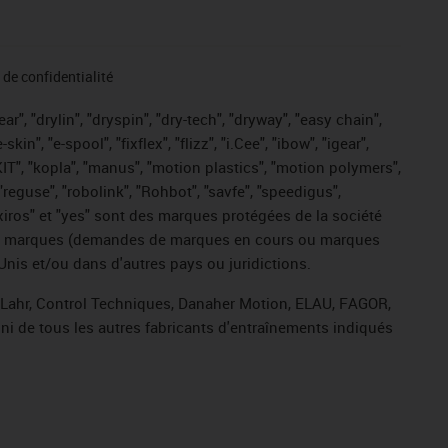
de confidentialité
r", "drylin", "dryspin", "dry-tech", "dryway", "easy chain",
", "e-spool", "fixflex", "flizz", "i.Cee", "ibow", "igear",
eKIT", "kopla", "manus", "motion plastics", "motion polymers",
"reguse", "robolink", "Rohbot", "savfe", "speedigus",
, "xiros" et "yes" sont des marques protégées de la société
ive de marques (demandes de marques en cours ou marques
Unis et/ou dans d'autres pays ou juridictions.
, Lahr, Control Techniques, Danaher Motion, ELAU, FAGOR,
ni de tous les autres fabricants d'entraînements indiqués