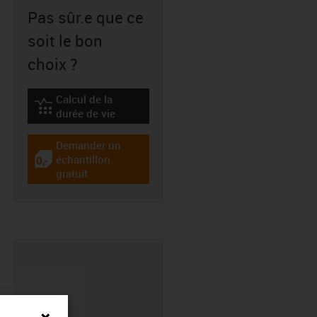
Pas sûr.e que ce
soit le bon
choix ?
Calcul de la
igus-icon-lebensdauerrechner
durée de vie
Demander un
échantillon
igus-icon-gratismuster
gratuit