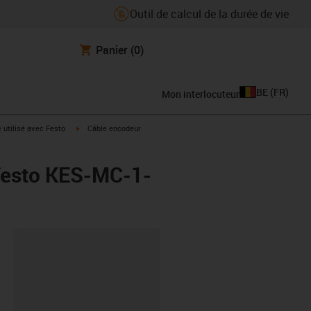
Outil de calcul de la durée de vie
Panier
(0)
BE
(
FR
)
Mon interlocuteur
rrow-right
igus-icon-arrow-right
e utilisé avec Festo
Câble encodeur
 Festo KES-MC-1-
oard