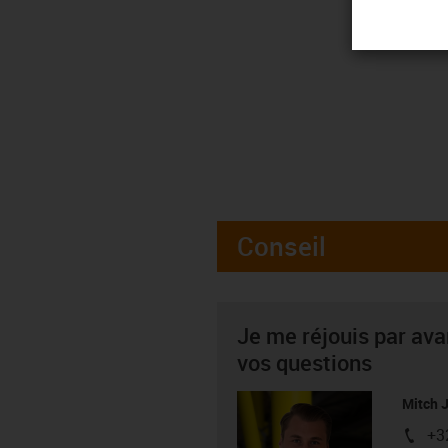
Conseil
Je me réjouis par av
vos questions
Mitch 
+3
igus-i