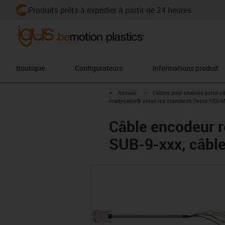
Produits prêts à expédier à partir de 24 heures
Boutique
Configurateurs
Informations produit
igus-icon-arrow-right
igus-icon-arrow-right
Accueil
Câbles pour chaînes porte-c
readycable® selon les standards Festo KES-M
Câble encodeur 
SUB-9-xxx, câble