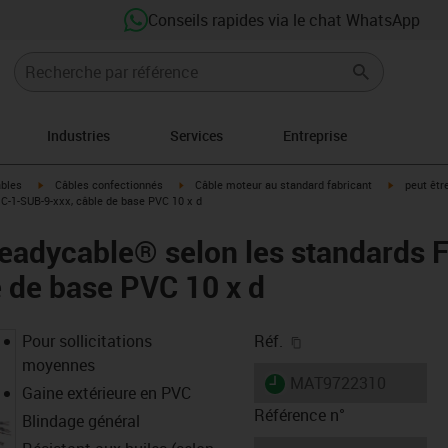
Conseils rapides via le chat WhatsApp
Industries
Services
Entreprise
igus-icon-arrow-right
igus-icon-arrow-right
igus-icon-a
âbles
Câbles confectionnés
Câble moteur au standard fabricant
peut êtr
C-1-SUB-9-xxx, câble de base PVC 10 x d
readycable® selon les standards
 de base PVC 10 x d
igus-icon-copy-clipb
Pour sollicitations
Réf.
moyennes
igus-icon-lieferzeit
MAT9722310
Gaine extérieure en PVC
Référence n°
Blindage général