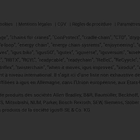
cookies
Mentions légales
CGV
Règles de procédure
Paramètres 
e", "chains for cranes", "ConProtect", "cradle-chain", "CTD", "drygea
-loop", "energy chain", "energy chain systems", "enjoyneering", "e-skin
ves", "igus:bike", "igusGO", "igutex", "iguverse", "iguversum", "kin
t", "RBTX", "RCYL", "readycable", "readychain", "ReBeL", "ReCyycle", 
 "triflex", "twisterchain", "when it moves, igus improves", "xirodur"
t à niveau international. Il s'agit ici d'une liste non exhaust
filiées à igus en Allemagne, dans l'Union européenne, aux États-
de produits des sociétés Allen Bradley, B&R, Baumüller, Beckhoff
ES, Mitsubishi, NUM, Parker, Bosch Rexroth, SEW, Siemens, Stöber 
 produits de la société igus® SE & Co. KG