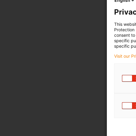
English
Privac
This websi
Protection
consent to 
specific p
specific pu
Visit our P