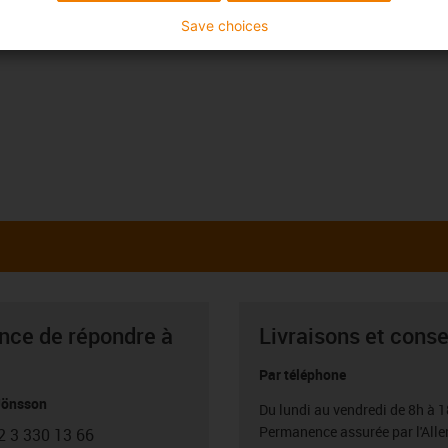
Save choices
ance de répondre à
Livraisons et conse
Par téléphone
Jönsson
Du lundi au vendredi de 8h à 1
Permanence assurée par l'All
2 3 330 13 66
con-phone