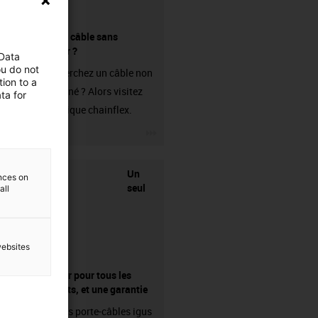
Acheter un câble sans
connecteur ?
 Data
ou do not
Vous recherchez un câble non
ion to a
confectionné ? Alors visitez
ta for
notre boutique chainflex.
igus-icon-3arrow
Un
ences on
seul
all
websites
fournisseur pour tous les
composants, et une garantie
Les chaînes porte-câbles igus