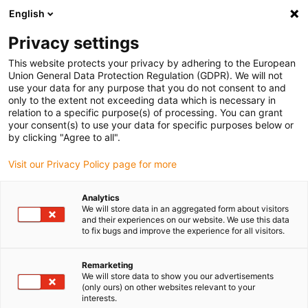
English
(0)
Privacy settings
igus-icon-arrow-right
igus-icon-arrow-right
igus-icon-arrow-right
Accueil
Câbles pour chaînes porte-câbles
Câbles confectionnés
This website protects your privacy by adhering to the European
igus-icon-arrow-right
igus-icon-arrow-right
Câble moteur au standard fabricant
peut être utilisé avec Control
Union General Data Protection Regulation (GDPR). We will not
igus-icon-arrow-right
Techniques
Câble de puissance pour moteurs readycable® selon les
use your data for any purpose that you do not consent to and
standards Control Techniques PS B G B B XXX, câble de base PVC 15 x d
only to the extent not exceeding data which is necessary in
relation to a specific purpose(s) of processing. You can grant
Câble de puissance pour
your consent(s) to use your data for specific purposes below or
by clicking "Agree to all".
moteurs readycable® selon les
Visit our Privacy Policy page for more
standards Control Techniques
PS B G B B XXX, câble de base
Analytics
We will store data in an aggregated form about visitors
PVC 15 x d
and their experiences on our website. We use this data
to fix bugs and improve the experience for all visitors.
Remarketing
We will store data to show you our advertisements
(only ours) on other websites relevant to your
interests.