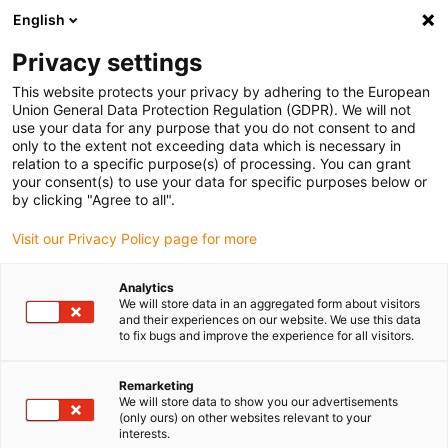
English
(0)
Privacy settings
igus-icon-arrow-right
igus-icon-arrow-right
igus-icon-arrow-right
Accueil
Câbles pour chaînes porte-câbles
Câbles confectionnés
This website protects your privacy by adhering to the European
igus-icon-arrow-right
igus-icon-arrow-right
Câble moteur au standard fabricant
peut être utilisé avec Control
Union General Data Protection Regulation (GDPR). We will not
igus-icon-arrow-right
Techniques
Câble de puissance pour moteurs readycable® selon les
use your data for any purpose that you do not consent to and
standards Control Techniques PS B C F B XXX, câble de base PVC 15 x d
only to the extent not exceeding data which is necessary in
relation to a specific purpose(s) of processing. You can grant
Câble de puissance pour
your consent(s) to use your data for specific purposes below or
by clicking "Agree to all".
moteurs readycable® selon les
Visit our Privacy Policy page for more
standards Control Techniques
PS B C F B XXX, câble de base
Analytics
We will store data in an aggregated form about visitors
PVC 15 x d
and their experiences on our website. We use this data
to fix bugs and improve the experience for all visitors.
Remarketing
We will store data to show you our advertisements
(only ours) on other websites relevant to your
interests.