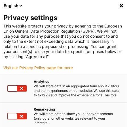
English
(0)
Privacy settings
igus-icon-arrow-right
igus-icon-arrow-right
igus-icon-arrow-right
Accueil
Câbles pour chaînes porte-câbles
Câbles confectionnés
This website protects your privacy by adhering to the European
igus-icon-arrow-right
igus-icon-arrow-right
Câble moteur au standard fabricant
peut être utilisé avec Bosch
Union General Data Protection Regulation (GDPR). We will not
igus-icon-arrow-right
Rexroth
Câble de puissance readycable® selon les standards Bosch Rexroth
use your data for any purpose that you do not consent to and
IKG4204, câble de base PVC 7,5 x d
only to the extent not exceeding data which is necessary in
relation to a specific purpose(s) of processing. You can grant
Câble de puissance
your consent(s) to use your data for specific purposes below or
by clicking "Agree to all".
readycable® selon les
Visit our Privacy Policy page for more
standards Bosch Rexroth
IKG4204, câble de base PVC
Analytics
We will store data in an aggregated form about visitors
7,5 x d
and their experiences on our website. We use this data
to fix bugs and improve the experience for all visitors.
Ancien modèle
Remarketing
We will store data to show you our advertisements
(only ours) on other websites relevant to your
interests.