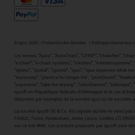
©
igus, 2026
Protection des données
Politique relative aux 
Les termes "Apiro", "AutoChain", "CFRIP", "chainflex", "chaing
"e-chain", "e-chain systems", "e-ketten", "e-kettensysteme", "e
"iglidur", "igubal", "igumid", "igus", "igus improves what mo
"motionary", "plastics for longer life", "print2mold", "Rawbo
"superwise", "take the dryway", "tribofilament", "tribotape",
igus® en République fédérale d'Allemagne et le cas échéan
déposées par exemple) de la société igus ou de sociétés af
La société igus® SE & Co. KG signale qu'elle ne vend pas 
FANUC, Festo, Heidenhain, Jetter, Lenze, LinMot, LTi DRiV
sur ce site Web. Les produits proposés par igus® sont des