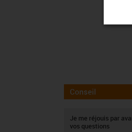
Conseil
Je me réjouis par av
vos questions