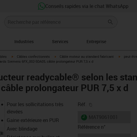
Conseils rapides via le chat WhatsApp
Industries
Services
Entreprise
igus-icon-arrow-right
igus-icon-arrow-right
igus-icon-a
âbles
Câbles confectionnés
Câble moteur au standard fabricant
peut êtr
ards Siemens 6FX_002-5DA05, câble prolongateur PUR 7,5 x d
ucteur readycable® selon les sta
câble prolongateur PUR 7,5 x d
igus-icon-copy-clipb
Pour les sollicitations très
Réf.
élevées
igus-icon-lieferzeit
MAT9061001
Gaine extérieure en PUR
Référence n°
Avec blindage