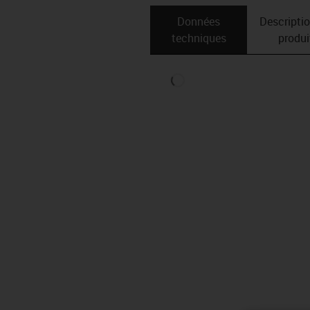
Données
Descripti
techniques
produi