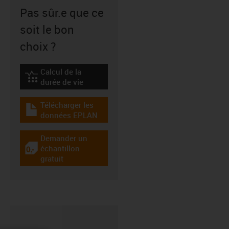
Pas sûr.e que ce
soit le bon
choix ?
Calcul de la
igus-icon-lebensdauerrechner
durée de vie
Télécharger les
igus-icon-download-plan
données EPLAN
Demander un
échantillon
igus-icon-gratismuster
gratuit