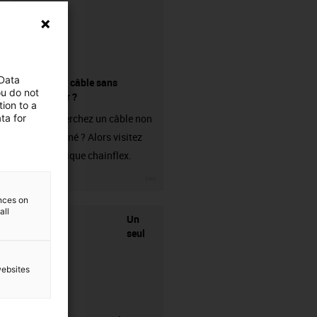
 Data
Acheter un câble sans
ou do not
connecteur ?
ion to a
ta for
Vous recherchez un câble non
confectionné ? Alors visitez
notre boutique chainflex.
igus-icon-3arrow
ences on
all
Un
seul
websites