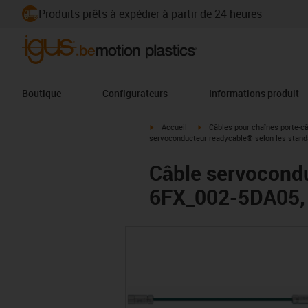
Produits prêts à expédier à partir de 24 heures
Boutique
Configurateurs
Informations produit
igus-icon-arrow-right
igus-icon-arrow-right
Accueil
Câbles pour chaînes porte-c
servoconducteur readycable® selon les stand
Câble servocond
6FX_002-5DA05, 