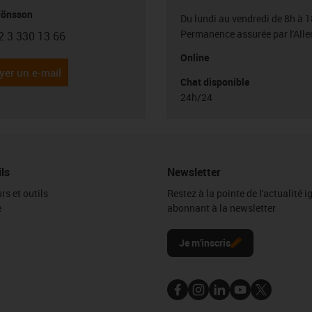
Jönsson
Du lundi au vendredi de 8h à 1
Permanence assurée par l'All
2 3 330 13 66
con-phone
Online
yer un e-mail
Chat disponible
24h/24
ils
Newsletter
rs et outils
Restez à la pointe de l'actualité 
e
abonnant à la newsletter
l
Je m'inscris