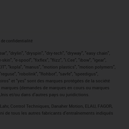
de confidentialité
r", "drylin", "dryspin", "dry-tech", "dryway", "easy chain",
", "e-spool", "fixflex", "flizz", "i.Cee", "ibow", "igear",
eKIT", "kopla", "manus", "motion plastics", "motion polymers",
"reguse", "robolink", "Rohbot", "savfe", "speedigus",
, "xiros" et "yes" sont des marques protégées de la société
ive de marques (demandes de marques en cours ou marques
Unis et/ou dans d'autres pays ou juridictions.
, Lahr, Control Techniques, Danaher Motion, ELAU, FAGOR,
ni de tous les autres fabricants d'entraînements indiqués