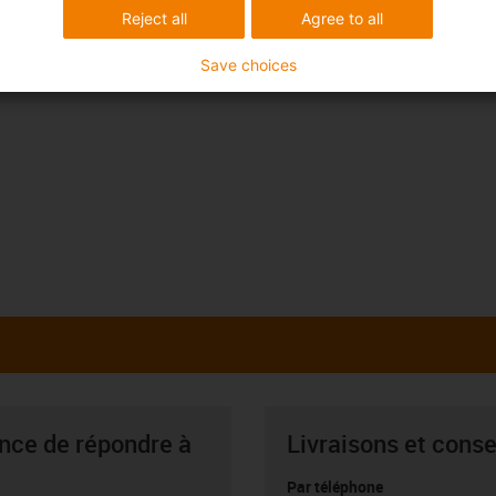
Reject all
Agree to all
Save choices
ance de répondre à
Livraisons et conse
Par téléphone