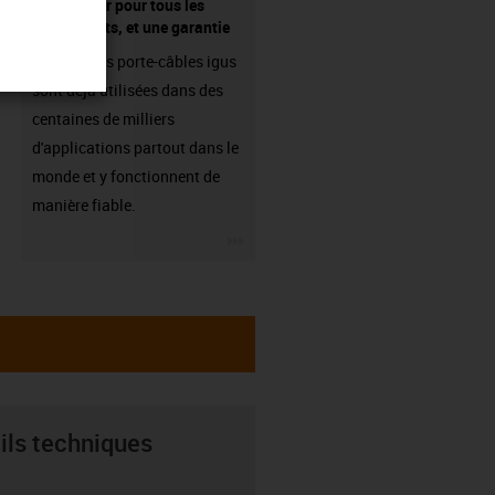
fournisseur pour tous les
composants, et une garantie
Les chaînes porte-câbles igus
sont déjà utilisées dans des
centaines de milliers
d'applications partout dans le
monde et y fonctionnent de
manière fiable.
igus-icon-3arrow
ils techniques