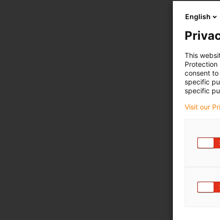
English
Privac
This websi
Protection
consent to 
specific p
specific pu
Visit our P