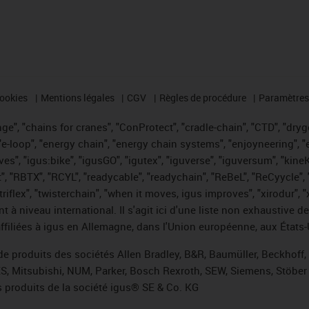
cookies
Mentions légales
CGV
Règles de procédure
Paramètres 
e", "chains for cranes", "ConProtect", "cradle-chain", "CTD", "drygea
-loop", "energy chain", "energy chain systems", "enjoyneering", "e-skin
ves", "igus:bike", "igusGO", "igutex", "iguverse", "iguversum", "kin
t", "RBTX", "RCYL", "readycable", "readychain", "ReBeL", "ReCyycle", 
 "triflex", "twisterchain", "when it moves, igus improves", "xirodur"
t à niveau international. Il s'agit ici d'une liste non exhaust
filiées à igus en Allemagne, dans l'Union européenne, aux États-
de produits des sociétés Allen Bradley, B&R, Baumüller, Beckhoff
ES, Mitsubishi, NUM, Parker, Bosch Rexroth, SEW, Siemens, Stöber 
 produits de la société igus® SE & Co. KG