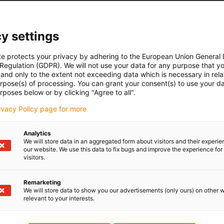
y settings
te protects your privacy by adhering to the European Union General
 Regulation (GDPR). We will not use your data for any purpose that y
and only to the extent not exceeding data which is necessary in relat
urpose(s) of processing. You can grant your consent(s) to use your da
rposes below or by clicking "Agree to all".
rivacy Policy page for more
Analytics
We will store data in an aggregated form about visitors and their experi
our website. We use this data to fix bugs and improve the experience for 
visitors.
Remarketing
We will store data to show you our advertisements (only ours) on other 
relevant to your interests.