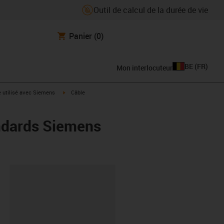
Outil de calcul de la durée de vie
Panier
(0)
BE
(
FR
)
Mon interlocuteur
rrow-right
igus-icon-arrow-right
e utilisé avec Siemens
Câble
ndards Siemens
oard