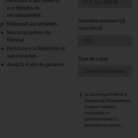
Résistance aux huiles et
aux liquides de
refroidissement
Diamètre extérieur (d)
igus-icon-lupe
Résistant aux entailles
maxi [mm]
Non propagateur de
flamme
Résistance à l'hydrolyse et
aux microbes
Type de câble
Jusqu'à 4 ans de garantie
La société igus® définit la
igus-icon-info
longueur de câble comme la
longueur complète,
connecteurs ou
confectionnement à
extrémité nue compris.