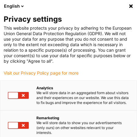
English
(0)
Privacy settings
igus-icon-arrow-right
igus-icon-arrow-right
igus-icon-arrow-right
igus-icon-arrow
Accueil
Câbles pour chaînes porte-câbles
Câbles & s
Câbles
This website protects your privacy by adhering to the European
igus-icon-arrow-right
hybrides
Câble hybride PUR chainflex® pour applications suspendues
Union General Data Protection Regulation (GDPR). We will not
CFSPECIAL.192
use your data for any purpose that you do not consent to and
only to the extent not exceeding data which is necessary in
Câble hybride PUR chainflex®
relation to a specific purpose(s) of processing. You can grant
your consent(s) to use your data for specific purposes below or
pour applications suspendues
by clicking "Agree to all".
CFSPECIAL.192
Visit our Privacy Policy page for more
Analytics
We will store data in an aggregated form about visitors
and their experiences on our website. We use this data
to fix bugs and improve the experience for all visitors.
Remarketing
We will store data to show you our advertisements
igus-icon-lupe
igus-icon-lupe
(only ours) on other websites relevant to your
interests.