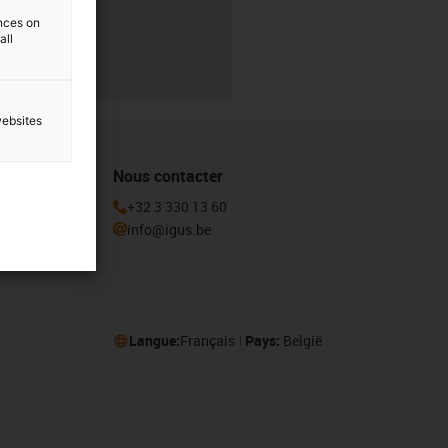
ences on
all
websites
Nous contacter
igus en vous
+32 3 330 13 60
info@igus.be
Langue:
Français
Pays:
België