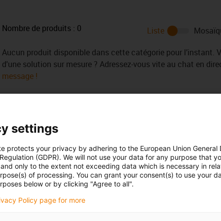
Nombre de produits :
0
Liste
Mosaïq
Aucun produit disponible dans cette catégorie pour l’instant. 
d'une solution sur mesure ? Adressez-vous vite au chat en dir
message !
y settings
te protects your privacy by adhering to the European Union General
 Regulation (GDPR). We will not use your data for any purpose that y
ance de répondre à
Livraisons et conse
and only to the extent not exceeding data which is necessary in relat
urpose(s) of processing. You can grant your consent(s) to use your da
Par téléphone
rposes below or by clicking "Agree to all".
Bodart
Du lundi au vendredi de 8h à 1
rivacy Policy page for more
Permanence assurée par l'All
con-phone