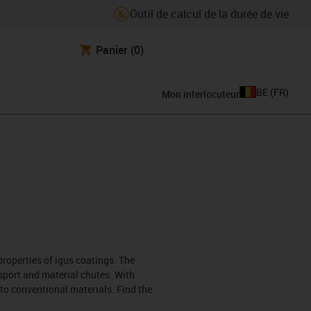
Outil de calcul de la durée de vie
Panier
(0)
BE
(
FR
)
Mon interlocuteur
properties of igus coatings. The
nsport and material chutes. With
 to conventional materials. Find the