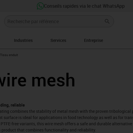
Conseils rapides via le chat WhatsApp
Industries
Services
Entreprise
us-icon-arrow-right
Tissu enduit
wire mesh
ding, reliable
ting combines the stability of metal mesh with the proven tribological 
nt surface is ideal for applications in food technology as well as for tra
TFE-free variants, this wire mesh offers a safe and durable alternative
 product that combines functionality and reliability.