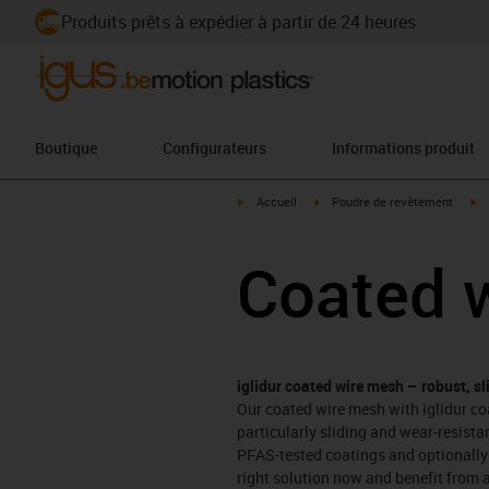
Produits prêts à expédier à partir de 24 heures
Boutique
Configurateurs
Informations produit
igus-icon-arrow-right
igus-icon-arrow-right
ig
Accueil
Poudre de revêtement
Coated 
iglidur coated wire mesh – robust, sli
Our coated wire mesh with iglidur coa
particularly sliding and wear-resista
PFAS-tested coatings and optionally P
right solution now and benefit from a