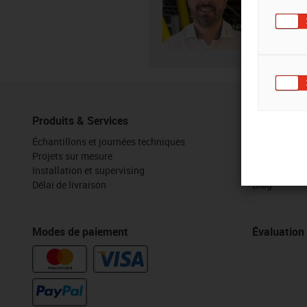
Envo
Produits & Services
Boîte à out
Échantillons et journées techniques
Configurateu
Projets sur mesure
Médiathèqu
Installation et supervising
Stand virtue
Délai de livraison
Blog
Modes de paiement
Évaluation