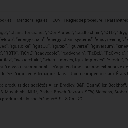
cookies
Mentions légales
CGV
Règles de procédure
Paramètres 
e", "chains for cranes", "ConProtect", "cradle-chain", "CTD", "drygea
-loop", "energy chain", "energy chain systems", "enjoyneering", "e-skin
ves", "igus:bike", "igusGO", "igutex", "iguverse", "iguversum", "kin
t", "RBTX", "RCYL", "readycable", "readychain", "ReBeL", "ReCyycle", 
 "triflex", "twisterchain", "when it moves, igus improves", "xirodur"
t à niveau international. Il s'agit ici d'une liste non exhaust
filiées à igus en Allemagne, dans l'Union européenne, aux États-
de produits des sociétés Allen Bradley, B&R, Baumüller, Beckhoff
ES, Mitsubishi, NUM, Parker, Bosch Rexroth, SEW, Siemens, Stöber 
 produits de la société igus® SE & Co. KG