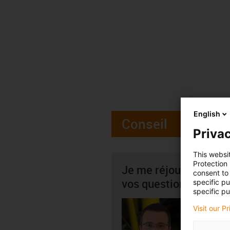
English
Conseil
Privac
This websi
Protection
Je me réjouis par av
consent to 
vos questions
specific p
specific pu
Simon 
Visit our P
igus-i