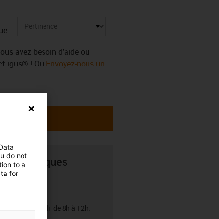
ue
Vous avez besoin d'aide ou
ect igus® ! Ou
Envoyez-nous un
 Data
ou do not
ils techniques
ion to a
ta for
8h.
emagne le samedi de 8h à 12h.