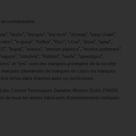
de confidentialité
r", "drylin", "dryspin", "dry-tech", "dryway", "easy chain",
", "e-spool", "fixflex", "flizz", "i.Cee", "ibow", "igear",
eKIT", "kopla", "manus", "motion plastics", "motion polymers",
"reguse", "robolink", "Rohbot", "savfe", "speedigus",
, "xiros" et "yes" sont des marques protégées de la société
ive de marques (demandes de marques en cours ou marques
Unis et/ou dans d'autres pays ou juridictions.
, Lahr, Control Techniques, Danaher Motion, ELAU, FAGOR,
ni de tous les autres fabricants d'entraînements indiqués