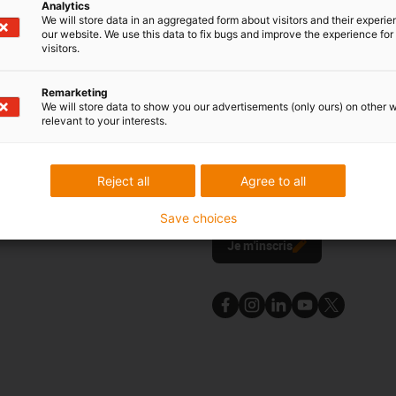
Analytics
Online
We will store data in an aggregated form about visitors and their experi
yer un e-mail
our website. We use this data to fix bugs and improve the experience for 
Chat disponible
visitors.
24h/24
Remarketing
We will store data to show you our advertisements (only ours) on other 
relevant to your interests.
ils
Newsletter
Reject all
Agree to all
rs et outils
Restez à la pointe de l'actualité 
e
abonnant à la newsletter
Save choices
l
Je m'inscris