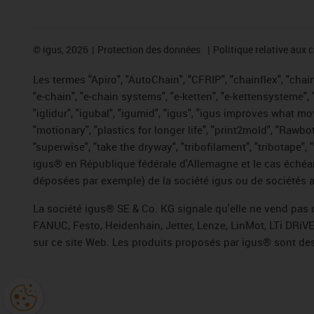
©
igus, 2026
Protection des données
Politique relative aux 
Les termes "Apiro", "AutoChain", "CFRIP", "chainflex", "chaing
"e-chain", "e-chain systems", "e-ketten", "e-kettensysteme", "e
"iglidur", "igubal", "igumid", "igus", "igus improves what mo
"motionary", "plastics for longer life", "print2mold", "Rawbo
"superwise", "take the dryway", "tribofilament", "tribotape",
igus® en République fédérale d'Allemagne et le cas échéan
déposées par exemple) de la société igus ou de sociétés af
La société igus® SE & Co. KG signale qu'elle ne vend pas 
FANUC, Festo, Heidenhain, Jetter, Lenze, LinMot, LTi DRiV
sur ce site Web. Les produits proposés par igus® sont des