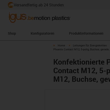
Versandfertig ab 24 Stunden
Shop
Konfiguratoren
Produktinformationen
igus-icon-arrow-right
igus-icon-arrow-right
Home
Leitungen für Energieketten
Phoenix Contact M12, 5-polig, Buchse, gerade
Konfektionierte 
Contact M12, 5-p
M12, Buchse, ge