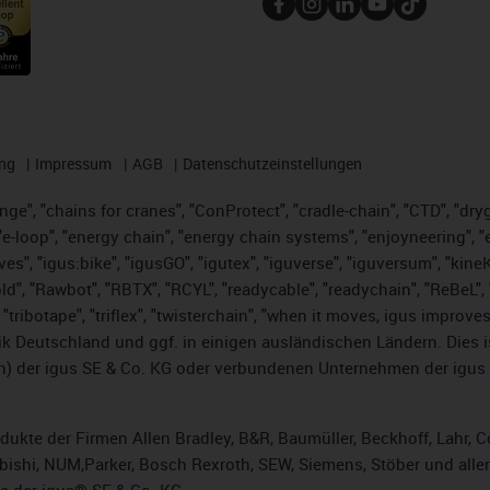
ng
Impressum
AGB
Datenschutzeinstellungen
nge", "chains for cranes", "ConProtect", "cradle-chain", "CTD", "dryge
-loop", "energy chain", "energy chain systems", "enjoyneering", "e-skin
ves", "igus:bike", "igusGO", "igutex", "iguverse", "iguversum", "kin
ld", "Rawbot", "RBTX", "RCYL", "readycable", "readychain", "ReBeL", "
 "tribotape", "triflex", "twisterchain", "when it moves, igus improve
k Deutschland und ggf. in einigen ausländischen Ländern. Dies 
 der igus SE & Co. KG oder verbundenen Unternehmen der igus 
rodukte der Firmen Allen Bradley, B&R, Baumüller, Beckhoff, Lahr
subishi, NUM,Parker, Bosch Rexroth, SEW, Siemens, Stöber und alle
e der igus® SE & Co. KG.