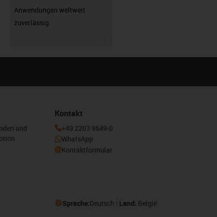
Anwendungen weltweit
zuverlässig.
igus-icon-3arrow
Kontakt
enden und
+49 2203 9649-0
otion
WhatsApp
Kontaktformular
Sprache:
Deutsch
Land:
België