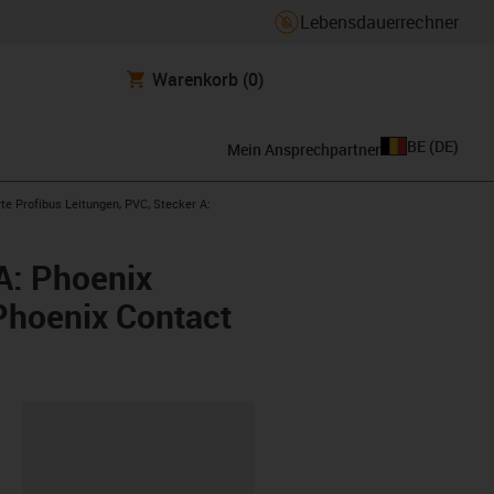
Lebensdauerrechner
Warenkorb
(0)
BE
(
DE
)
Mein Ansprechpartner
-right
te Profibus Leitungen, PVC, Stecker A:
A: Phoenix
 Phoenix Contact
ipboard