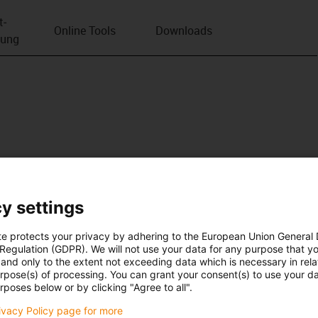
t­
Online Tools
Downloads
bung
y settings
te protects your privacy by adhering to the European Union General
 Regulation (GDPR). We will not use your data for any purpose that y
and only to the extent not exceeding data which is necessary in relat
urpose(s) of processing. You can grant your consent(s) to use your da
rposes below or by clicking "Agree to all".
rivacy Policy page for more