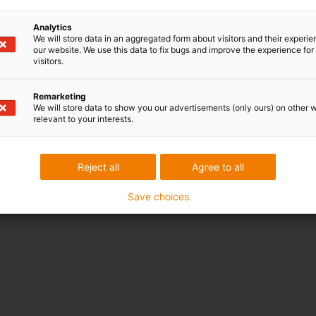
Analytics
We will store data in an aggregated form about visitors and their experi
our website. We use this data to fix bugs and improve the experience for 
visitors.
Remarketing
We will store data to show you our advertisements (only ours) on other 
relevant to your interests.
Reject all
Agree to all
Save choices