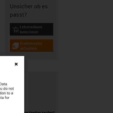
Unsicher ob es
passt?
Lebensdauer
igus-icon-lebensdauerrechner
berechnen
Gratismuster
igus-icon-gratismuster
anfordern
 Data
ou do not
ion to a
ta for
Leitung ohne Stecker kaufen?