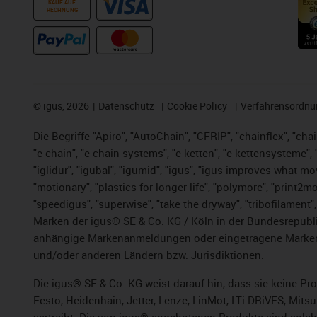
KAUF AUF
RECHNUNG
©
igus, 2026
Datenschutz
Cookie Policy
Verfahrensordnu
Die Begriffe "Apiro", "AutoChain", "CFRIP", "chainflex", "chai
"e-chain", "e-chain systems", "e-ketten", "e-kettensysteme", "e
"iglidur", "igubal", "igumid", "igus", "igus improves what mo
"motionary", "plastics for longer life",
"polymore",
"print2mo
"speedigus", "superwise", "take the dryway", "tribofilament",
Marken der igus® SE & Co. KG / Köln in der Bundesrepubli
anhängige Markenanmeldungen oder eingetragene Marken)
und/oder anderen Ländern bzw. Jurisdiktionen.
Die igus® SE & Co. KG weist darauf hin, dass sie keine P
Festo, Heidenhain, Jetter, Lenze, LinMot, LTi DRiVES, Mit
vertreibt. Die von igus® angebotenen Produkte sind solch