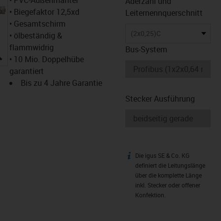
Aderzahl und
• Biegefaktor 12,5xd
Leiternennquerschnitt
• Gesamtschirm
(2x0,25)C
• ölbeständig &
flammwidrig
Bus-System
igus-icon-lupe
• 10 Mio. Doppelhübe
garantiert
Bis zu 4 Jahre Garantie
Stecker Ausführung
Die igus SE & Co. KG
igus-icon-info
definiert die Leitungslänge
über die komplette Länge
inkl. Stecker oder offener
Konfektion.