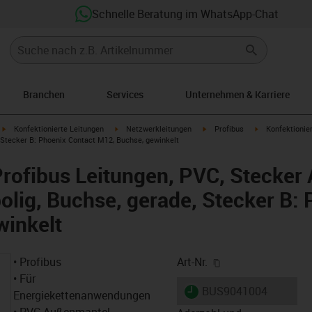
Schnelle Beratung im WhatsApp-Chat
Branchen
Services
Unternehmen & Karriere
igus-icon-arrow-right
igus-icon-arrow-right
igus-icon-arrow-right
igus-icon-arrow
Konfektionierte Leitungen
Netzwerkleitungen
Profibus
Konfektionier
, Stecker B: Phoenix Contact M12, Buchse, gewinkelt
Profibus Leitungen, PVC, Stecker 
olig, Buchse, gerade, Stecker B:
winkelt
igus-icon-copy-cl
• Profibus
Art-Nr.
• Für
igus-icon-lieferzeit
BUS9041004
Energiekettenanwendungen
• PVC-Außenmantel