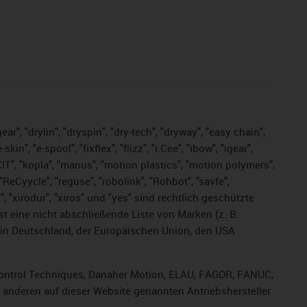
ar", "drylin", "dryspin", "dry-tech", "dryway", "easy chain",
", "e-spool", "fixflex", "flizz", "i.Cee", "ibow", "igear",
eKIT", "kopla", "manus", "motion plastics", "motion polymers",
ReCyycle", "reguse", "robolink", "Rohbot", "savfe",
s", "xirodur", "xiros" und "yes" sind rechtlich geschützte
ist
eine nicht abschließende Liste von Marken (z. B.
in Deutschland, der Europäischen Union, den USA
, Control Techniques, Danaher Motion, ELAU, FAGOR, FANUC,
r anderen auf dieser Website genannten Antriebshersteller