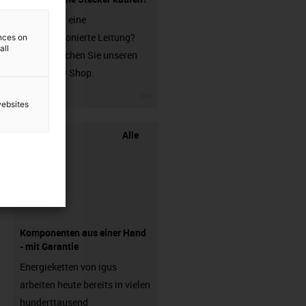
Sie suchen eine
unkonfektionierte Leitung?
ences on
all
Dann besuchen Sie unseren
chainflex® Shop.
igus-icon-3arrow
websites
Alle
Komponenten aus einer Hand
- mit Garantie
Energieketten von igus
arbeiten heute bereits in vielen
hunderttausend