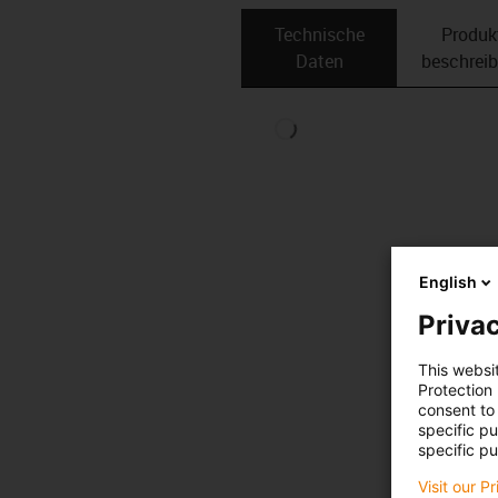
Technische
Produk
Daten
beschrei
English
Privac
This websi
Protection
consent to 
specific p
specific pu
Visit our P