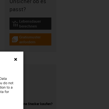
Unsicher ob es
passt?
Lebensdauer
igus-icon-lebensdauerrechner
berechnen
Gratismuster
igus-icon-gratismuster
anfordern
 Data
ou do not
ion to a
ta for
Leitung ohne Stecker kaufen?