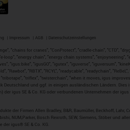
ng
Impressum
AGB
Datenschutzeinstellungen
nge", "chains for cranes", "ConProtect", "cradle-chain", "CTD", "dryge
-loop", "energy chain", "energy chain systems", "enjoyneering", "e-skin
ves", "igus:bike", "igusGO", "igutex", "iguverse", "iguversum", "kin
ld", "Rawbot", "RBTX", "RCYL", "readycable", "readychain", "ReBeL", "
 "tribotape", "triflex", "twisterchain", "when it moves, igus improve
k Deutschland und ggf. in einigen ausländischen Ländern. Dies 
 der igus SE & Co. KG oder verbundenen Unternehmen der igus 
rodukte der Firmen Allen Bradley, B&R, Baumüller, Beckhoff, Lahr
subishi, NUM,Parker, Bosch Rexroth, SEW, Siemens, Stöber und alle
e der igus® SE & Co. KG.