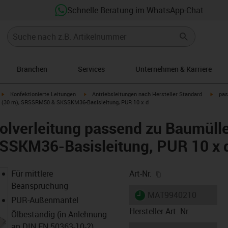
Schnelle Beratung im WhatsApp-Chat
Branchen
Services
Unternehmen & Karriere
igus-icon-arrow-right
igus-icon-arrow-right
igus-i
Konfektionierte Leitungen
Antriebsleitungen nach Hersteller Standard
pas
6 (30 m), SRSSRM50 & SKSSKM36-Basisleitung, PUR 10 x d
lverleitung passend zu Baumülle
SKM36-Basisleitung, PUR 10 x 
igus-icon-copy-cl
Für mittlere
Art-Nr.
Beanspruchung
igus-icon-lieferzeit
MAT9940210
PUR-Außenmantel
Hersteller Art. Nr.
Ölbeständig (in Anlehnung
an DIN EN 50363-10-2)