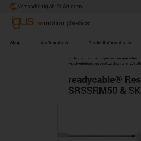
Versandfertig ab 24 Stunden
Shop
Konfiguratoren
Produktinformationen
igus-icon-arrow-right
igus-icon-arrow-right
Home
Leitungen für Energieketten
Resolverleitung passend zu Baumüller 23954
readycable® Reso
SRSSRM50 & SKS