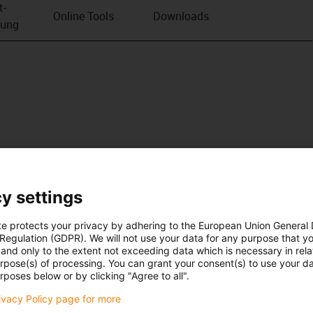
t­
Online Tools
Downloads
bung
y settings
te protects your privacy by adhering to the European Union General
 Regulation (GDPR). We will not use your data for any purpose that y
and only to the extent not exceeding data which is necessary in relat
urpose(s) of processing. You can grant your consent(s) to use your da
rposes below or by clicking "Agree to all".
rivacy Policy page for more