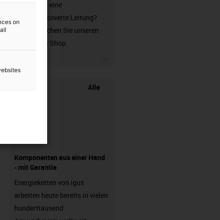
Sie suchen eine
unkonfektionierte Leitung?
ences on
Dann besuchen Sie unseren
all
chainflex® Shop.
igus-icon-3arrow
websites
Alle
Komponenten aus einer Hand
- mit Garantie
Energieketten von igus
arbeiten heute bereits in vielen
hunderttausend