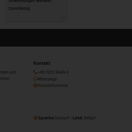
Anwendungen weltweit
zuverlässig.
igus-icon-3arrow
Kontakt
enden und
+49 2203 9649-0
otion
WhatsApp
Kontaktformular
Sprache:
Deutsch
Land:
België