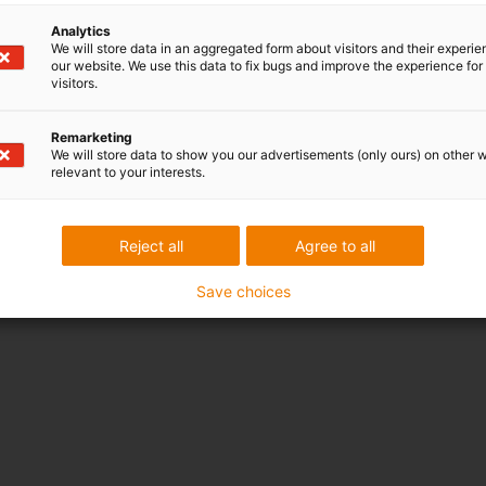
Analytics
We will store data in an aggregated form about visitors and their experi
our website. We use this data to fix bugs and improve the experience for 
visitors.
Remarketing
We will store data to show you our advertisements (only ours) on other 
relevant to your interests.
Reject all
Agree to all
Save choices