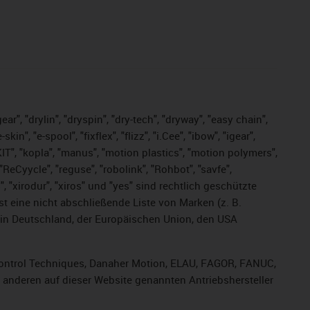
ar", "drylin", "dryspin", "dry-tech", "dryway", "easy chain",
", "e-spool", "fixflex", "flizz", "i.Cee", "ibow", "igear",
eKIT", "kopla", "manus", "motion plastics", "motion polymers",
ReCyycle", "reguse", "robolink", "Rohbot", "savfe",
s", "xirodur", "xiros" und "yes" sind rechtlich geschützte
ist
eine nicht abschließende Liste von Marken (z. B.
in Deutschland, der Europäischen Union, den USA
, Control Techniques, Danaher Motion, ELAU, FAGOR, FANUC,
r anderen auf dieser Website genannten Antriebshersteller