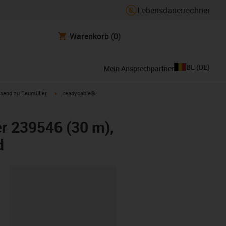
Lebensdauerrechner
Warenkorb
(0)
BE
(
DE
)
Mein Ansprechpartner
con-arrow-right
igus-icon-arrow-right
send zu Baumüller
readycable®
r 239546 (30 m),
d
ipboard