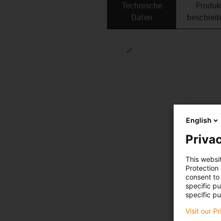
Technische
Produk
Daten
beschrei
English
Privac
This websi
Protection
consent to 
specific p
specific pu
Visit our P