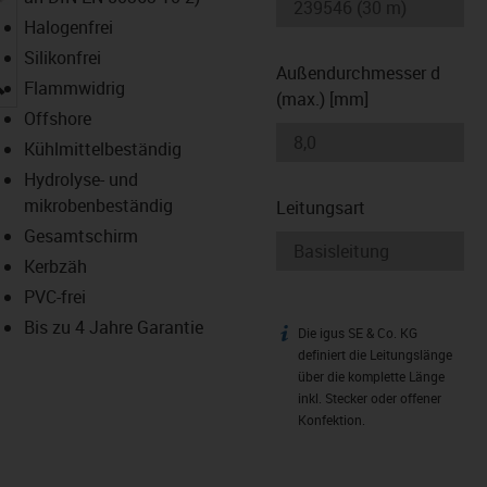
Halogenfrei
Silikonfrei
Außendurchmesser d
igus-icon-lupe
Flammwidrig
(max.) [mm]
Offshore
Kühlmittelbeständig
Hydrolyse- und
mikrobenbeständig
Leitungsart
Gesamtschirm
Kerbzäh
PVC-frei
Bis zu 4 Jahre Garantie
Die igus SE & Co. KG
igus-icon-info
definiert die Leitungslänge
über die komplette Länge
inkl. Stecker oder offener
Konfektion.