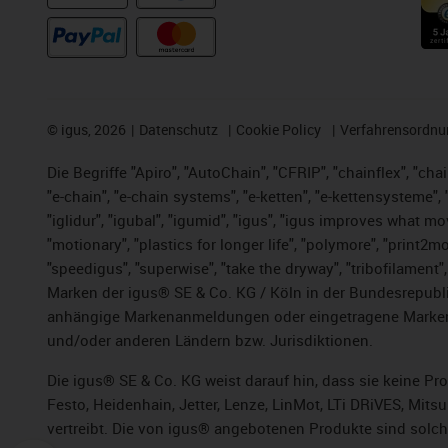
©
igus, 2026
Datenschutz
Cookie Policy
Verfahrensordnu
Die Begriffe "Apiro", "AutoChain", "CFRIP", "chainflex", "chai
"e-chain", "e-chain systems", "e-ketten", "e-kettensysteme", "e
"iglidur", "igubal", "igumid", "igus", "igus improves what mo
"motionary", "plastics for longer life",
"polymore",
"print2mo
"speedigus", "superwise", "take the dryway", "tribofilament",
Marken der igus® SE & Co. KG / Köln in der Bundesrepubli
anhängige Markenanmeldungen oder eingetragene Marken)
und/oder anderen Ländern bzw. Jurisdiktionen.
Die igus® SE & Co. KG weist darauf hin, dass sie keine P
Festo, Heidenhain, Jetter, Lenze, LinMot, LTi DRiVES, Mit
vertreibt. Die von igus® angebotenen Produkte sind solch