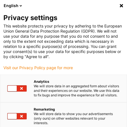
English
(0)
Privacy settings
igus-icon-arrow-right
igus-icon-arrow-right
igus-icon-arrow-right
igus-icon
Home
Kabels voor kabelrupsen
Geconfectioneerde kabels
This website protects your privacy by adhering to the European
igus-icon-arro
Aandrijfkabels in overeenstemming met de normen van de fabrikant
geschikt
Union General Data Protection Regulation (GDPR). We will not
igus-icon-arrow-right
voor Danaher Motion
readycable® motorkabel geschikt voor Kollmorgen /
use your data for any purpose that you do not consent to and
Danaher Motion 88959 (5 m), basiskabel, TPE 7,5 x d, halogeenvrij
only to the extent not exceeding data which is necessary in
relation to a specific purpose(s) of processing. You can grant
readycable® motorkabel
your consent(s) to use your data for specific purposes below or
by clicking "Agree to all".
geschikt voor Kollmorgen /
Visit our Privacy Policy page for more
Danaher Motion 88959 (5 m),
basiskabel, TPE 7,5 x d,
Analytics
We will store data in an aggregated form about visitors
halogeenvrij
and their experiences on our website. We use this data
to fix bugs and improve the experience for all visitors.
Remarketing
We will store data to show you our advertisements
(only ours) on other websites relevant to your
interests.