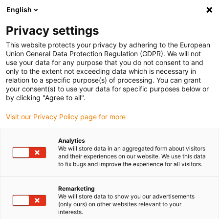
English
(0)
Privacy settings
igus-icon-arrow-right
igus-icon-arrow-right
igus-icon-arrow-right
igus-icon
Home
Kabels voor kabelrupsen
Geconfectioneerde kabels
This website protects your privacy by adhering to the European
igus-icon-arro
Aandrijfkabels in overeenstemming met de normen van de fabrikant
geschikt
Union General Data Protection Regulation (GDPR). We will not
igus-icon-arrow-right
voor Danaher Motion
readycable® motorkabel geschikt voor Kollmorgen /
use your data for any purpose that you do not consent to and
Danaher Motion 107477 (25 m), basiskabel, TPE 7,5 x d, halogeenvrij
only to the extent not exceeding data which is necessary in
relation to a specific purpose(s) of processing. You can grant
readycable® motorkabel
your consent(s) to use your data for specific purposes below or
by clicking "Agree to all".
geschikt voor Kollmorgen /
Visit our Privacy Policy page for more
Danaher Motion 107477 (25
m), basiskabel, TPE 7,5 x d,
Analytics
We will store data in an aggregated form about visitors
halogeenvrij
and their experiences on our website. We use this data
to fix bugs and improve the experience for all visitors.
Remarketing
We will store data to show you our advertisements
(only ours) on other websites relevant to your
interests.