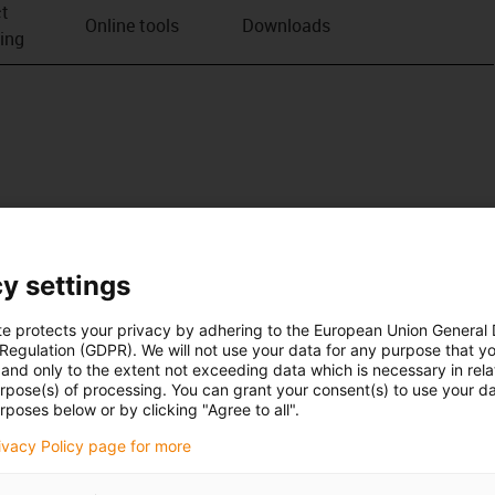
t
Online tools
Downloads
ving
y settings
te protects your privacy by adhering to the European Union General
 Regulation (GDPR). We will not use your data for any purpose that y
and only to the extent not exceeding data which is necessary in relat
urpose(s) of processing. You can grant your consent(s) to use your da
rposes below or by clicking "Agree to all".
rivacy Policy page for more