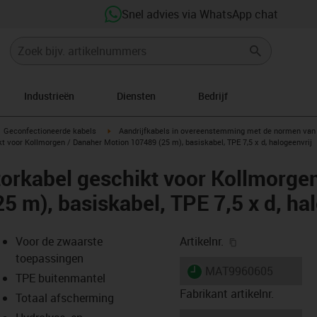
Snel advies via WhatsApp chat
Industrieën
Diensten
Bedrijf
gus-icon-arrow-right
igus-icon-arrow-right
Geconfectioneerde kabels
Aandrijfkabels in overeenstemming met de normen van 
 voor Kollmorgen / Danaher Motion 107489 (25 m), basiskabel, TPE 7,5 x d, halogeenvrij
orkabel geschikt voor Kollmorge
5 m), basiskabel, TPE 7,5 x d, ha
igus-icon-copy-
Voor de zwaarste
Artikelnr.
toepassingen
igus-icon-lieferzeit
MAT9960605
TPE buitenmantel
Fabrikant artikelnr.
Totaal afscherming