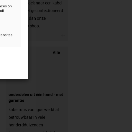
Ben je op zoek naar een kabel
ences on
die nog niet geconfectioneerd
all
is? Bezoek dan onze
chainflex® shop.
igus-icon-3arrow
websites
Alle
onderdelen uit één hand - met
garantie
kabelrups van igus werkt al
betrouwbaar in vele
honderdduizenden