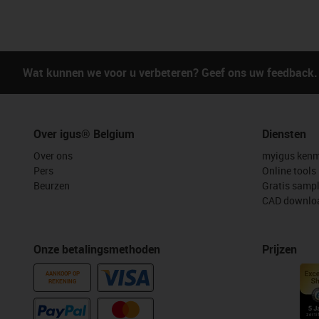
Wat kunnen we voor u verbeteren? Geef ons uw feedback.
Over igus® Belgium
Diensten
Over ons
myigus kenm
Pers
Online tools
Beurzen
Gratis samp
CAD downloa
Onze betalingsmethoden
Prijzen
AANKOOP OP
REKENING