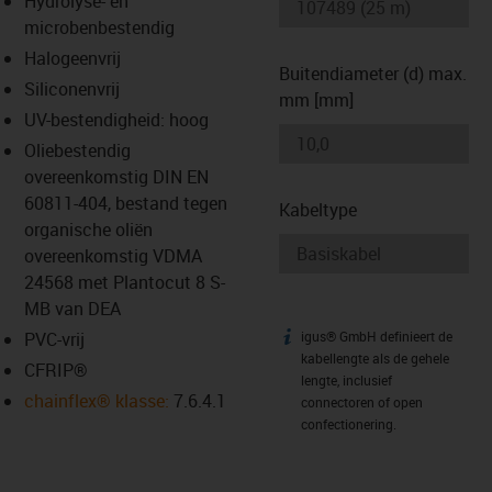
Hydrolyse- en
-icon-lupe
-icon-lupe
microbenbestendig
Halogeenvrij
Buitendiameter (d) max.
Siliconenvrij
mm [mm]
UV-bestendigheid: hoog
Oliebestendig
overeenkomstig DIN EN
60811-404, bestand tegen
Kabeltype
organische oliën
overeenkomstig VDMA
24568 met Plantocut 8 S-
MB van DEA
PVC-vrij
igus® GmbH definieert de
igus-icon-info
kabellengte als de gehele
CFRIP®
lengte, inclusief
chainflex® klasse:
7.6.4.1
connectoren of open
confectionering.