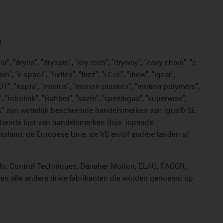
n
, "drylin", "dryspin", "dry-tech", "dryway", "easy chain", "e-
"e-spool", "fixflex", "flizz", "i.Cee", "ibow", "igear",
eKIT", "kopla", "manus", "motion plastics", "motion polymers",
, "robolink", "Rohbot", "savfe", "speedigus", "superwise",
n "yes" zijn wettelijk beschermde handelsmerken van igus® SE
ttende lijst van handelsmerken (bijv. lopende
sland, de Europese Unie, de VS en/of andere landen of
ahr, Control Techniques, Danaher Motion, ELAU, FAGOR,
r en alle andere drive-fabrikanten die worden genoemd op