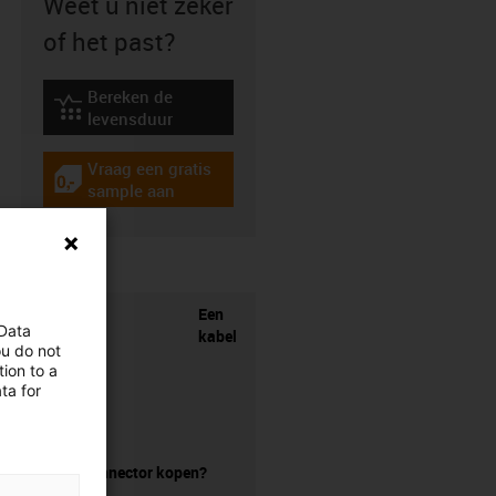
Weet u niet zeker
of het past?
Bereken de
igus-icon-lebensdauerrechner
levensduur
Vraag een gratis
igus-icon-gratismuster
sample aan
Een
 Data
kabel
ou do not
ion to a
ta for
zonder connector kopen?