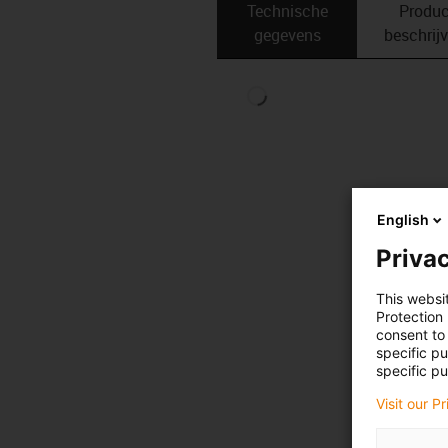
Technische
Produc
gegevens
beschrij
English
Privac
This websi
Protection
consent to 
specific p
specific pu
Visit our P