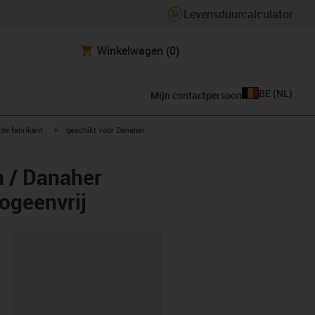
Levensduurcalculator
Winkelwagen
(0)
BE
(
NL
)
Mijn contactpersoon
igus-icon-arrow-right
de fabrikant
geschikt voor Danaher
n / Danaher
logeenvrij
clipboard