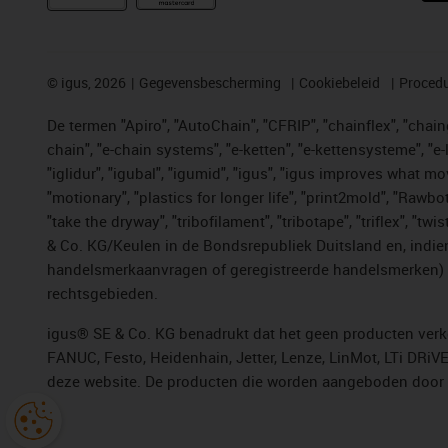
©
igus, 2026
Gegevensbescherming
Cookiebeleid
Procedu
De termen "Apiro", "AutoChain", "CFRIP", "chainflex", "chainge
chain", "e-chain systems", "e-ketten", "e-kettensysteme", "e-lo
"iglidur", "igubal", "igumid", "igus", "igus improves what mo
"motionary", "plastics for longer life", "print2mold", "Rawbo
"take the dryway", "tribofilament", "tribotape", "triflex", 
& Co. KG/Keulen in de Bondsrepubliek Duitsland en, indien
handelsmerkaanvragen of geregistreerde handelsmerken) v
rechtsgebieden.
igus® SE & Co. KG benadrukt dat het geen producten verko
FANUC, Festo, Heidenhain, Jetter, Lenze, LinMot, LTi DRiV
deze website. De producten die worden aangeboden door i