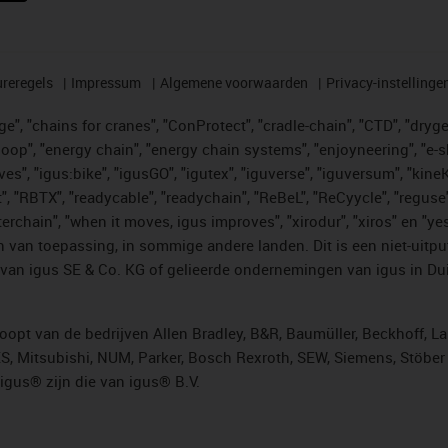
reregels
Impressum
Algemene voorwaarden
Privacy-instellinge
", "chains for cranes", "ConProtect", "cradle-chain", "CTD", "drygear"
op", "energy chain", "energy chain systems", "enjoyneering", "e-skin", 
ves", "igus:bike", "igusGO", "igutex", "iguverse", "iguversum", "kin
t", "RBTX", "readycable", "readychain", "ReBeL", "ReCyycle", "reguse"
"twisterchain", "when it moves, igus improves", "xirodur", "xiros" e
 van toepassing, in sommige andere landen. Dit is een niet-uitpu
an igus SE & Co. KG of gelieerde ondernemingen van igus in Duit
opt van de bedrijven Allen Bradley, B&R, Baumüller, Beckhoff, L
ES, Mitsubishi, NUM, Parker, Bosch Rexroth, SEW, Siemens, Stöbe
gus® zijn die van igus® B.V.