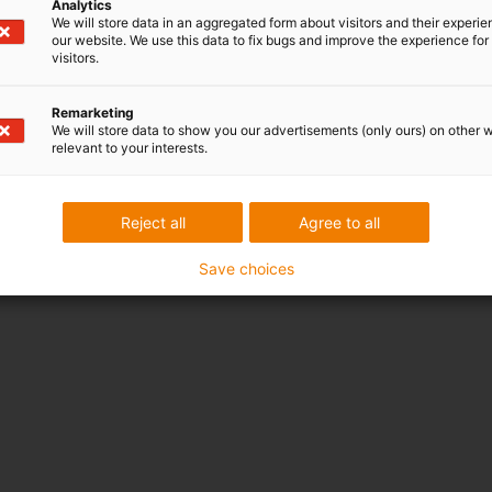
Analytics
We will store data in an aggregated form about visitors and their experi
our website. We use this data to fix bugs and improve the experience for 
visitors.
Remarketing
We will store data to show you our advertisements (only ours) on other 
relevant to your interests.
Reject all
Agree to all
Save choices