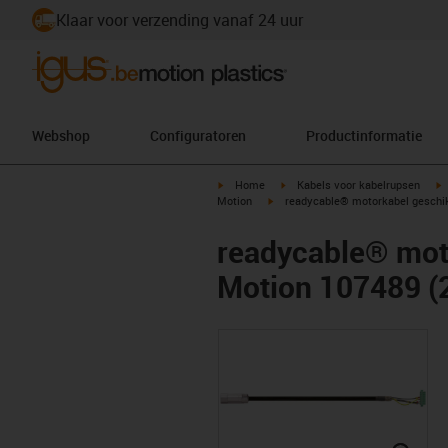
Klaar voor verzending vanaf 24 uur
Webshop
Configuratoren
Productinformatie
igus-icon-arrow-right
igus-icon-arrow-right
i
Home
Kabels voor kabelrupsen
igus-icon-arrow-right
Motion
readycable® motorkabel geschikt
readycable® mot
Motion 107489 (2