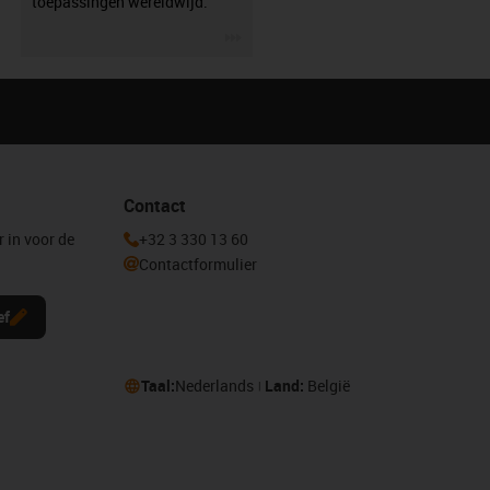
toepassingen wereldwijd.
igus-icon-3arrow
Contact
r in voor de
+32 3 330 13 60
Contactformulier
ef
Taal:
Nederlands
Land:
België