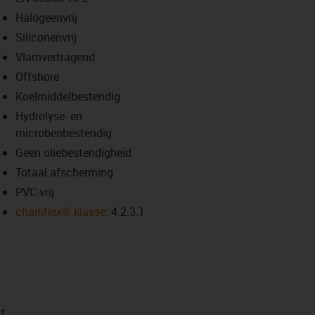
-icon-lupe
-icon-lupe
Halogeenvrij
Siliconenvrij
Vlamvertragend
Offshore
Koelmiddelbestendig
Hydrolyse- en
microbenbestendig
Geen oliebestendigheid
Totaal afscherming
PVC-vrij
chainflex® klasse:
4.2.3.1
t