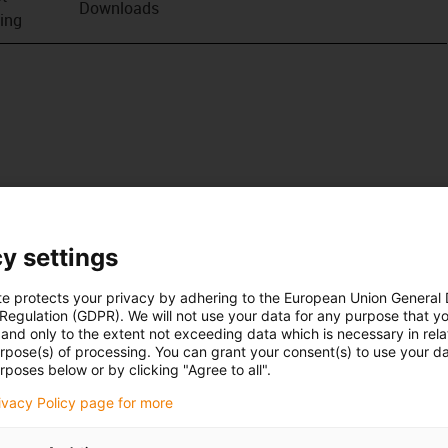
Downloads
ving
y settings
te protects your privacy by adhering to the European Union General
 Regulation (GDPR). We will not use your data for any purpose that y
and only to the extent not exceeding data which is necessary in relat
urpose(s) of processing. You can grant your consent(s) to use your da
rposes below or by clicking "Agree to all".
rivacy Policy page for more