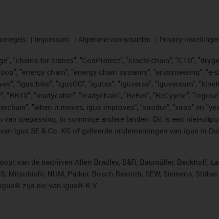
reregels
Impressum
Algemene voorwaarden
Privacy-instellinge
", "chains for cranes", "ConProtect", "cradle-chain", "CTD", "drygear"
op", "energy chain", "energy chain systems", "enjoyneering", "e-skin", 
ves", "igus:bike", "igusGO", "igutex", "iguverse", "iguversum", "kin
t", "RBTX", "readycable", "readychain", "ReBeL", "ReCyycle", "reguse"
"twisterchain", "when it moves, igus improves", "xirodur", "xiros" e
 van toepassing, in sommige andere landen. Dit is een niet-uitpu
an igus SE & Co. KG of gelieerde ondernemingen van igus in Duit
opt van de bedrijven Allen Bradley, B&R, Baumüller, Beckhoff, L
ES, Mitsubishi, NUM, Parker, Bosch Rexroth, SEW, Siemens, Stöbe
gus® zijn die van igus® B.V.