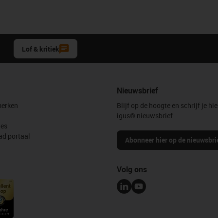
Lof & kritiek
Nieuwsbrief
erken
Blijf op de hoogte en schrijf je hie
igus® nieuwsbrief.
les
d portaal
Abonneer hier op de nieuwsbri
Volg ons