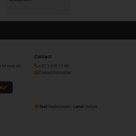
igus-icon-3arrow
Contact
r in voor de
+32 3 330 13 60
Contactformulier
ef
Taal:
Nederlands
Land:
België