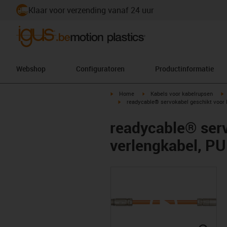
Klaar voor verzending vanaf 24 uur
Webshop
Configuratoren
Productinformatie
igus-icon-arrow-right
igus-icon-arrow-right
i
Home
Kabels voor kabelrupsen
igus-icon-arrow-right
readycable® servokabel geschikt voor 
readycable® serv
verlengkabel, PU