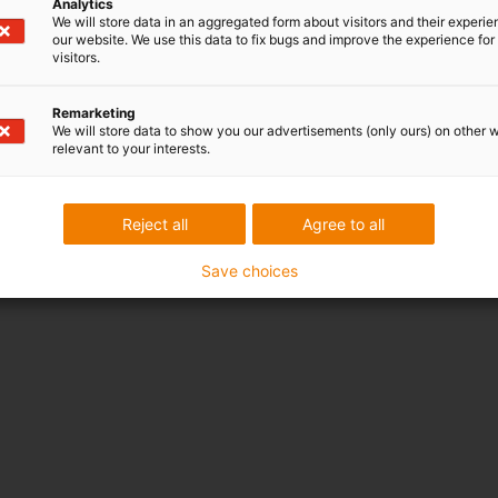
Analytics
We will store data in an aggregated form about visitors and their experi
our website. We use this data to fix bugs and improve the experience for 
visitors.
Remarketing
We will store data to show you our advertisements (only ours) on other 
relevant to your interests.
Reject all
Agree to all
Save choices