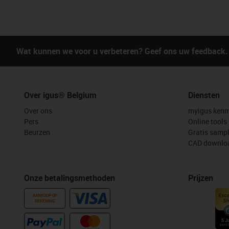
Wat kunnen we voor u verbeteren? Geef ons uw feedback.
Over igus® Belgium
Diensten
Over ons
myigus kenm
Pers
Online tools
Beurzen
Gratis samp
CAD downloa
Onze betalingsmethoden
Prijzen
AANKOOP OP
REKENING