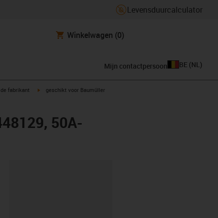
Levensduurcalculator
Winkelwagen
(0)
BE
(
NL
)
Mijn contactpersoon
igus-icon-arrow-right
de fabrikant
geschikt voor Baumüller
448129, 50A-
clipboard