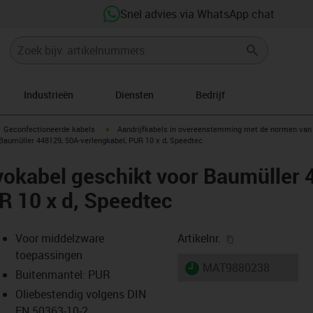
Snel advies via WhatsApp chat
Industrieën
Diensten
Bedrijf
gus-icon-arrow-right
igus-icon-arrow-right
Geconfectioneerde kabels
Aandrijfkabels in overeenstemming met de normen van 
Baumüller 448129, 50A-verlengkabel, PUR 10 x d, Speedtec
okabel geschikt voor Baumüller 
R 10 x d, Speedtec
igus-icon-copy-
Voor middelzware
Artikelnr.
toepassingen
igus-icon-lieferzeit
MAT9880238
Buitenmantel: PUR
Oliebestendig volgens DIN
EN 50363-10-2