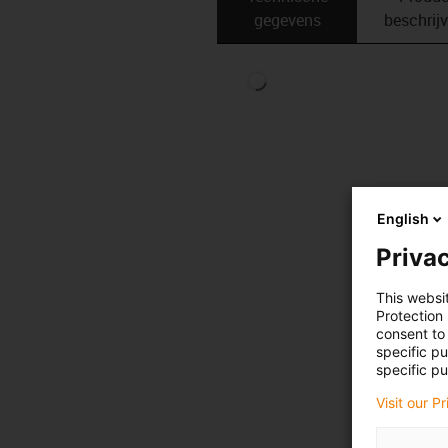
gegevens
beschrij
English
Privac
This websi
Protection
consent to 
specific p
specific pu
Visit our P