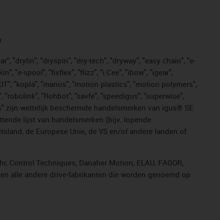
n
, "drylin", "dryspin", "dry-tech", "dryway", "easy chain", "e-
"e-spool", "fixflex", "flizz", "i.Cee", "ibow", "igear",
eKIT", "kopla", "manus", "motion plastics", "motion polymers",
, "robolink", "Rohbot", "savfe", "speedigus", "superwise",
n "yes" zijn wettelijk beschermde handelsmerken van igus® SE
ttende lijst van handelsmerken (bijv. lopende
sland, de Europese Unie, de VS en/of andere landen of
ahr, Control Techniques, Danaher Motion, ELAU, FAGOR,
r en alle andere drive-fabrikanten die worden genoemd op