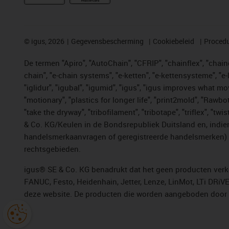
©
igus, 2026
Gegevensbescherming
Cookiebeleid
Procedu
De termen "Apiro", "AutoChain", "CFRIP", "chainflex", "chainge
chain", "e-chain systems", "e-ketten", "e-kettensysteme", "e-lo
"iglidur", "igubal", "igumid", "igus", "igus improves what mo
"motionary", "plastics for longer life", "print2mold", "Rawbo
"take the dryway", "tribofilament", "tribotape", "triflex", 
& Co. KG/Keulen in de Bondsrepubliek Duitsland en, indien
handelsmerkaanvragen of geregistreerde handelsmerken) v
rechtsgebieden.
igus® SE & Co. KG benadrukt dat het geen producten verko
FANUC, Festo, Heidenhain, Jetter, Lenze, LinMot, LTi DRiV
deze website. De producten die worden aangeboden door i