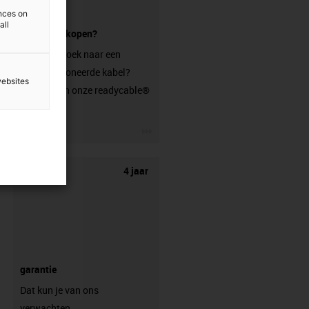
ences on
all
connector kopen?
Ben je op zoek naar een
geconfectioneerde kabel?
websites
Bezoek dan onze readycable®
shop.
igus-icon-3arrow
4 jaar
garantie
Dat kun je van ons
verwachten.