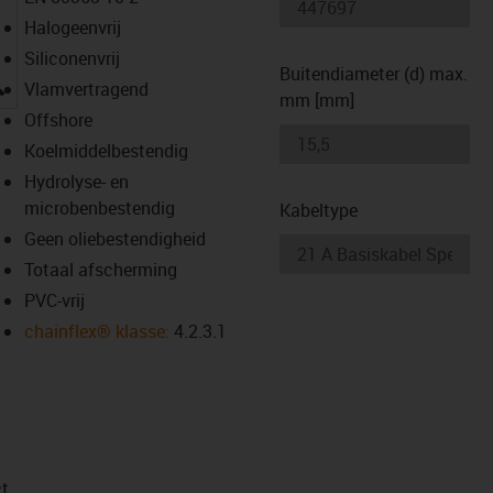
Halogeenvrij
Siliconenvrij
Buitendiameter (d) max.
igus-icon-lupe
Vlamvertragend
mm [mm]
Offshore
Koelmiddelbestendig
Hydrolyse- en
microbenbestendig
Kabeltype
Geen oliebestendigheid
Totaal afscherming
PVC-vrij
chainflex® klasse:
4.2.3.1
t