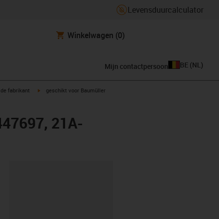
Levensduurcalculator
Winkelwagen
(0)
BE
(
NL
)
Mijn contactpersoon
igus-icon-arrow-right
de fabrikant
geschikt voor Baumüller
447697, 21A-
clipboard