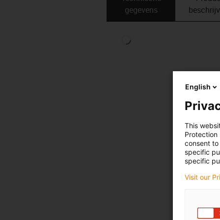
gegevens
beschrij
English
Privac
This websi
Protection
consent to 
specific p
specific pu
Visit our P