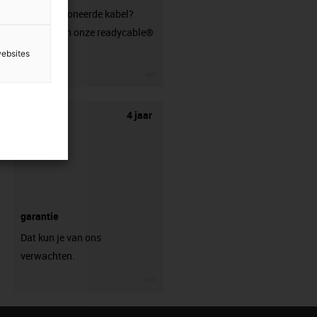
geconfectioneerde kabel?
Bezoek dan onze readycable®
shop.
websites
igus-icon-3arrow
4 jaar
garantie
Dat kun je van ons
verwachten.
igus-icon-3arrow