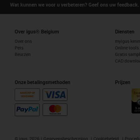
Wat kunnen we voor u verbeteren? Geef ons uw feedback.
Over igus® Belgium
Diensten
Over ons
myigus kenm
Pers
Online tools
Beurzen
Gratis samp
CAD downloa
Onze betalingsmethoden
Prijzen
AANKOOP OP
REKENING
©
igus, 2026
Gegevensbescherming
Cookiebeleid
Procedu