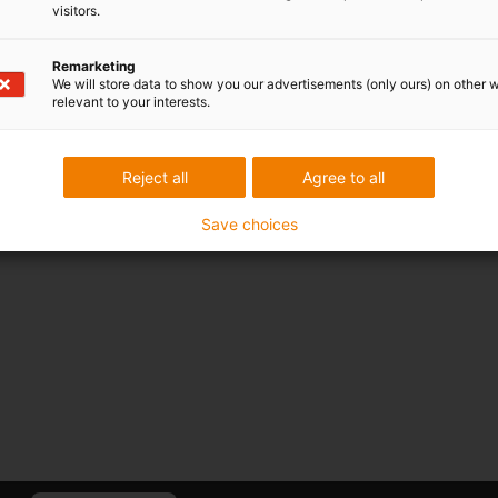
visitors.
Remarketing
We will store data to show you our advertisements (only ours) on other 
relevant to your interests.
Reject all
Agree to all
Save choices