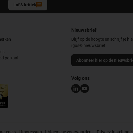
Lof & kritiek
Nieuwsbrief
erken
Blijf op de hoogte en schrijf je hie
igus® nieuwsbrief.
les
d portaal
Abonneer hier op de nieuwsbri
Volg ons
reregels
Impressum
Algemene voorwaarden
Privacy-instellinge