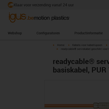
Klaar voor verzending vanaf 24 uur
Webshop
Configuratoren
Productinformatie
igus-icon-arrow-right
igus-icon-arrow-right
i
Home
Kabels voor kabelrupsen
igus-icon-arrow-right
readycable® servokabel geschikt voor 
readycable® serv
basiskabel, PUR 