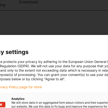
Downloads
ving
y settings
te protects your privacy by adhering to the European Union General
 Regulation (GDPR). We will not use your data for any purpose that y
and only to the extent not exceeding data which is necessary in relat
urpose(s) of processing. You can grant your consent(s) to use your da
rposes below or by clicking "Agree to all".
rivacy Policy page for more
Analytics
We will store data in an aggregated form about visitors and their experi
our website. We use this data to fix bugs and improve the experience for 