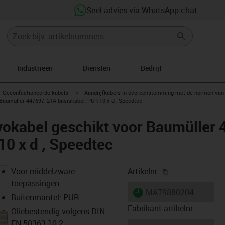
Snel advies via WhatsApp chat
Industrieën
Diensten
Bedrijf
gus-icon-arrow-right
igus-icon-arrow-right
Geconfectioneerde kabels
Aandrijfkabels in overeenstemming met de normen van 
Baumüller 447697, 21A-basiskabel, PUR 10 x d , Speedtec
okabel geschikt voor Baumüller 
10 x d , Speedtec
igus-icon-copy-
Voor middelzware
Artikelnr.
toepassingen
igus-icon-lieferzeit
MAT9880204
Buitenmantel: PUR
Fabrikant artikelnr.
Oliebestendig volgens DIN
EN 50363-10-2