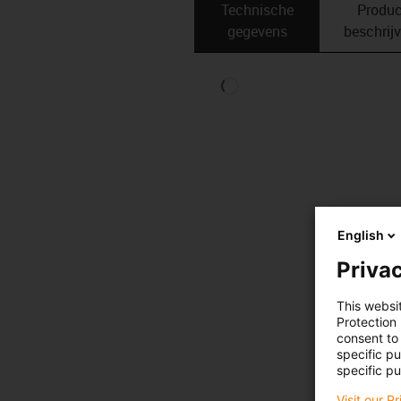
Technische
Produc
gegevens
beschrij
English
Privac
This websi
Protection
consent to 
specific p
specific pu
Visit our P