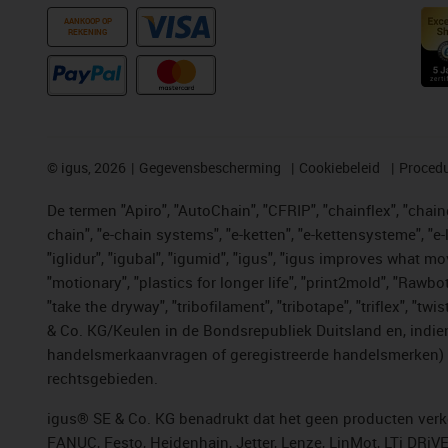
AANKOOP OP
REKENING
©
igus, 2026
Gegevensbescherming
Cookiebeleid
Procedu
De termen "Apiro", "AutoChain", "CFRIP", "chainflex", "chainge
chain", "e-chain systems", "e-ketten", "e-kettensysteme", "e-lo
"iglidur", "igubal", "igumid", "igus", "igus improves what mo
"motionary", "plastics for longer life", "print2mold", "Rawbo
"take the dryway", "tribofilament", "tribotape", "triflex", 
& Co. KG/Keulen in de Bondsrepubliek Duitsland en, indien
handelsmerkaanvragen of geregistreerde handelsmerken) v
rechtsgebieden.
igus® SE & Co. KG benadrukt dat het geen producten verko
FANUC, Festo, Heidenhain, Jetter, Lenze, LinMot, LTi DRiV