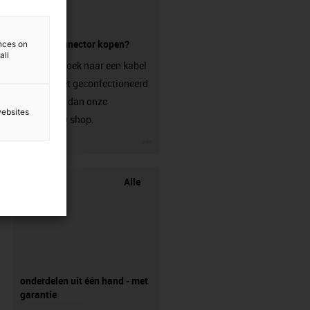
zonder connector kopen?
ences on
all
Ben je op zoek naar een kabel
die nog niet geconfectioneerd
is? Bezoek dan onze
websites
chainflex® shop.
igus-icon-3arrow
Alle
onderdelen uit één hand - met
garantie