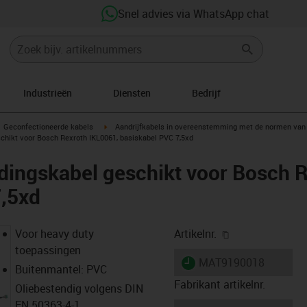
Snel advies via WhatsApp chat
Industrieën
Diensten
Bedrijf
gus-icon-arrow-right
igus-icon-arrow-right
Geconfectioneerde kabels
Aandrijfkabels in overeenstemming met de normen van 
hikt voor Bosch Rexroth IKL0061, basiskabel PVC 7,5xd
ingskabel geschikt voor Bosch R
7,5xd
igus-icon-copy-
Voor heavy duty
Artikelnr.
toepassingen
igus-icon-lieferzeit
MAT9190018
Buitenmantel: PVC
Fabrikant artikelnr.
Oliebestendig volgens DIN
EN 50363-4-1