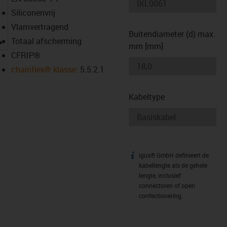
Siliconenvrij
Vlamvertragend
Buitendiameter (d) max.
igus-icon-lupe
Totaal afscherming
mm [mm]
CFRIP®
chainflex® klasse:
5.5.2.1
Kabeltype
igus® GmbH definieert de
igus-icon-info
kabellengte als de gehele
lengte, inclusief
connectoren of open
confectionering.