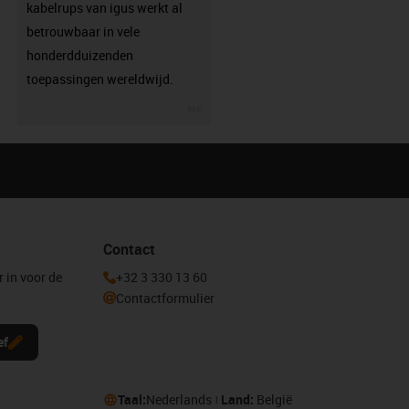
kabelrups van igus werkt al
betrouwbaar in vele
honderdduizenden
toepassingen wereldwijd.
igus-icon-3arrow
Contact
r in voor de
+32 3 330 13 60
Contactformulier
ef
Taal:
Nederlands
Land:
België