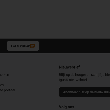
Lof & kritiek
Nieuwsbrief
erken
Blijf op de hoogte en schrijf je hie
igus® nieuwsbrief.
les
d portaal
Abonneer hier op de nieuwsbri
Volg ons