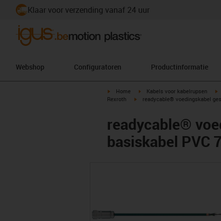
Klaar voor verzending vanaf 24 uur
Webshop
Configuratoren
Productinformatie
igus-icon-arrow-right
igus-icon-arrow-right
i
Home
Kabels voor kabelrupsen
igus-icon-arrow-right
Rexroth
readycable® voedingskabel gesc
readycable® voed
basiskabel PVC 