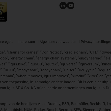
reregels
Impressum
Algemene voorwaarden
Privacy-instellinge
", "chains for cranes", "ConProtect", "cradle-chain", "CTD", "drygear"
op", "energy chain", "energy chain systems", "enjoyneering", "e-skin", 
ves", "igus:bike", "igusGO", "igutex", "iguverse", "iguversum", "kin
t", "RBTX", "readycable", "readychain", "ReBeL", "ReCyycle", "reguse"
"twisterchain", "when it moves, igus improves", "xirodur", "xiros" e
 van toepassing, in sommige andere landen. Dit is een niet-uitpu
an igus SE & Co. KG of gelieerde ondernemingen van igus in Duit
opt van de bedrijven Allen Bradley, B&R, Baumüller, Beckhoff, L
ES, Mitsubishi, NUM, Parker, Bosch Rexroth, SEW, Siemens, Stöbe