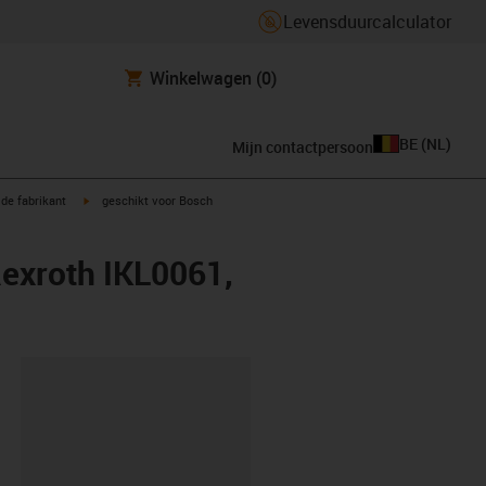
Levensduurcalculator
Winkelwagen
(0)
BE
(
NL
)
Mijn contactpersoon
igus-icon-arrow-right
de fabrikant
geschikt voor Bosch
exroth IKL0061,
clipboard