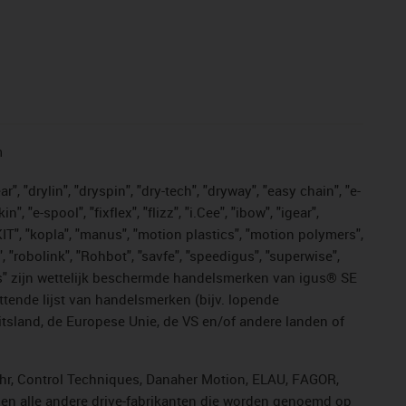
n
, "drylin", "dryspin", "dry-tech", "dryway", "easy chain", "e-
"e-spool", "fixflex", "flizz", "i.Cee", "ibow", "igear",
eKIT", "kopla", "manus", "motion plastics", "motion polymers",
, "robolink", "Rohbot", "savfe", "speedigus", "superwise",
n "yes" zijn wettelijk beschermde handelsmerken van igus® SE
ttende lijst van handelsmerken (bijv. lopende
sland, de Europese Unie, de VS en/of andere landen of
ahr, Control Techniques, Danaher Motion, ELAU, FAGOR,
r en alle andere drive-fabrikanten die worden genoemd op