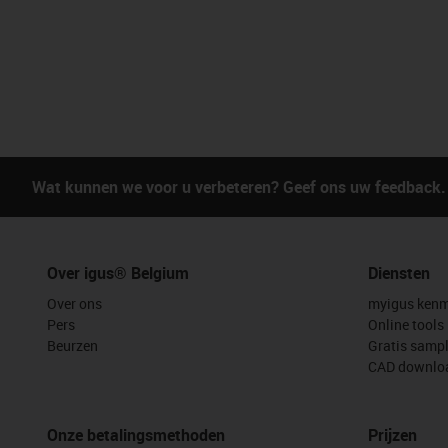
Wat kunnen we voor u verbeteren? Geef ons uw feedback.
Over igus® Belgium
Diensten
Over ons
myigus kenm
Pers
Online tools
Beurzen
Gratis samp
CAD downloa
Onze betalingsmethoden
Prijzen