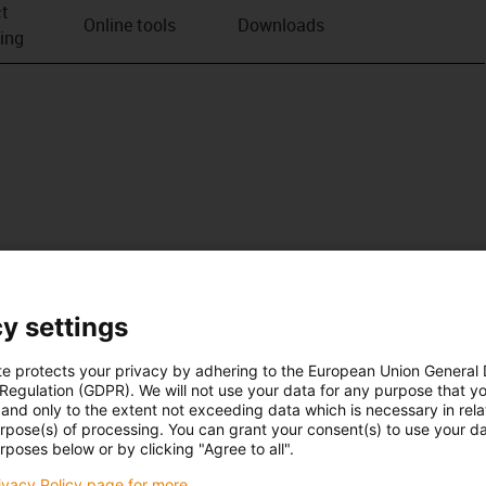
t
Online tools
Downloads
ving
y settings
te protects your privacy by adhering to the European Union General
 Regulation (GDPR). We will not use your data for any purpose that y
and only to the extent not exceeding data which is necessary in relat
urpose(s) of processing. You can grant your consent(s) to use your da
rposes below or by clicking "Agree to all".
rivacy Policy page for more