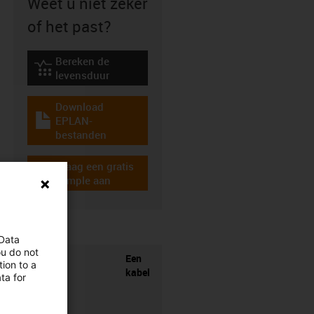
Weet u niet zeker
of het past?
Bereken de
igus-icon-lebensdauerrechner
levensduur
Download
EPLAN-
igus-icon-download-plan
bestanden
Vraag een gratis
igus-icon-gratismuster
sample aan
 Data
ou do not
Een
ion to a
kabel
ta for